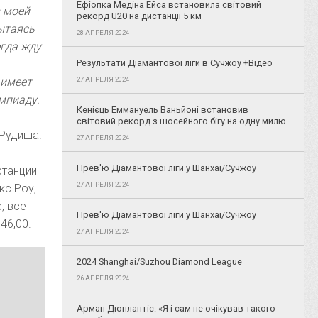
Ефіопка Медіна Ейса встановила світовий
в моей
рекорд U20 на дистанції 5 км
ытаясь
28 АПРЕЛЯ 2024
егда жду
Результати Діамантової ліги в Сучжоу +Відео
 имеет
27 АПРЕЛЯ 2024
мпиаду.
Кенієць Еммануель Ваньйоні встановив
світовий рекорд з шосейного бігу на одну милю
 Рудиша.
27 АПРЕЛЯ 2024
Прев'ю Діамантової ліги у Шанхаї/Сучжоу
станции
27 АПРЕЛЯ 2024
кс Роу,
, все
Прев'ю Діамантової ліги у Шанхаї/Сучжоу
46,00.
27 АПРЕЛЯ 2024
2024 Shanghai/Suzhou Diamond League
26 АПРЕЛЯ 2024
Арман Дюплантіс: «Я і сам не очікував такого