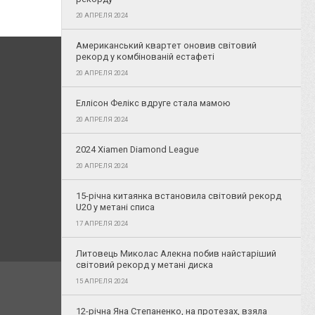
20 АПРЕЛЯ 2024
Американський квартет оновив світовий
рекорд у комбінованій естафеті
20 АПРЕЛЯ 2024
Еллісон Фелікс вдруге стала мамою
20 АПРЕЛЯ 2024
2024 Xiamen Diamond League
20 АПРЕЛЯ 2024
15-річна китаянка встановила світовий рекорд
U20 у метані списа
17 АПРЕЛЯ 2024
Литовець Миколас Алекна побив найстаріший
світовий рекорд у метані диска
15 АПРЕЛЯ 2024
12-річна Яна Степаненко, на протезах, взяла