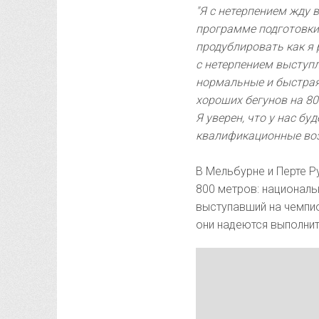
"Я с нетерпением жду 
программе подготовки
продублировать как я р
с нетерпением выступл
нормальные и быстрая
хороших бегунов на 80
Я уверен, что у нас б
квалификационные воз
В Мельбурне и Перте Р
800 метров: национал
выступавший на чемпи
они надеются выполнит