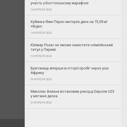
участь у Бостонському марафоні
14 АПРЕЛЯ 2024
Кубинка Яіме Перес метнула диск на 73,09 м!
+Відео
14 АПРЕЛЯ 2024
Юлімар Рохас не зможе захистити олімпійський
титул у Парижі
12 АПРЕЛЯ 2024
Британець вперше в історії пробіг через усю
Африку
09 АПРЕЛЯ 2024
Миколас Алекна встановив рекорд Європи U23
у метанні диска
07 АПРЕЛЯ 2024