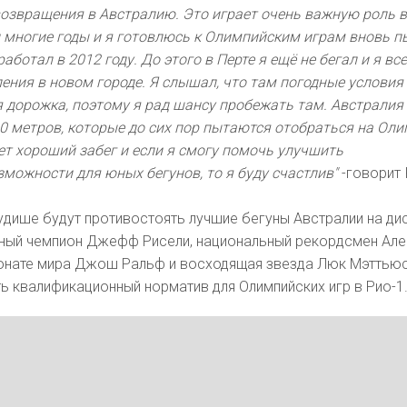
возвращения в Австралию. Это играет очень важную роль 
 многие годы и я готовлюсь к Олимпийским играм вновь п
аботал в 2012 году. До этого в Перте я ещё не бегал и я вс
ения в новом городе. Я слышал, что там погодные условия
 дорожка, поэтому я рад шансу пробежать там. Австралия
0 метров, которые до сих пор пытаются отобраться на Оли
удет хороший забег и если я смогу помочь улучшить
можности для юных бегунов, то я буду счастлив"
-говорит
удише будут противостоять лучшие бегуны Австралии на ди
ьный чемпион Джефф Рисели, национальный рекордсмен Але
онате мира Джош Ральф и восходящая звезда Люк Мэттьюс
ь квалификационный норматив для Олимпийских игр в Рио-1.