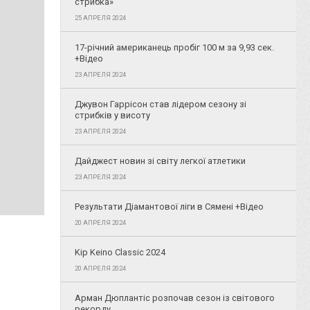
стрибка»
25 АПРЕЛЯ 2024
17-річний американець пробіг 100 м за 9,93 сек.
+Відео
23 АПРЕЛЯ 2024
Джувон Гаррісон став лідером сезону зі
стрибків у висоту
23 АПРЕЛЯ 2024
Дайджест новин зі світу легкої атлетики
23 АПРЕЛЯ 2024
Результати Діамантової ліги в Сямені +Відео
20 АПРЕЛЯ 2024
Kip Keino Classic 2024
20 АПРЕЛЯ 2024
Арман Дюплантіс розпочав сезон із світового
рекорду