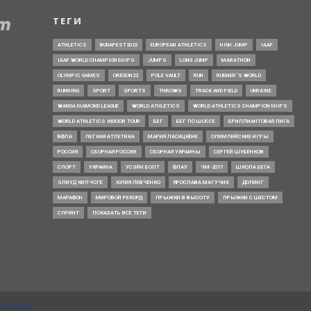
ТЕГИ
ATHLETICS
BUDAPEST2023
EUROPEAN ATHLETICS
HIGH JUMP
IAAF
IAAF WORLD CHAMPIONSHIPS
JUMPS
LONG JUMP
MARATHON
OLYMPIC GAMES
OREGON22
POLE VAULT
RUN
RUNNER’S WORLD
RUNNING
SPORT
SPORTS
THROWS
TRACK AND FIELD
UKRAINE
WANDA DIAMOND LEAGUE
WORLD ATHLETICS
WORLD ATHLETICS CHAMPIONSHIPS
WORLD ATHLETICS INDOOR TOUR
БЕГ
БЕГ ПО ШОССЕ
БРИЛЛИАНТОВАЯ ЛИГА
ВФЛА
ЛЕГКАЯ АТЛЕТИКА
МАРИЯ ЛАСИЦКЕНЕ
ОЛИМПИЙСКИЕ ИГРЫ
РОССИЯ
СБОРНАЯ РОССИИ
СБОРНАЯ УКРАИНЫ
СЕРГЕЙ ШУБЕНКОВ
СПОРТ
УКРАИНА
УСЭЙН БОЛТ
ФЛАУ
ЧМ-2017
ШКОЛА БЕГА
ЭЛИУД КИПЧОГЕ
ЮЛИЯ ЛЕВЧЕНКО
ЯРОСЛАВА МАГУЧИХ
ДОПИНГ
МАРАФОН
МИРОВОЙ РЕКОРД
ПРЫЖКИ В ВЫСОТУ
ПРЫЖКИ С ШЕСТОМ
СПРИНТ
ПОКАЗАТЬ ВСЕ ТЕГИ
ий сервіс