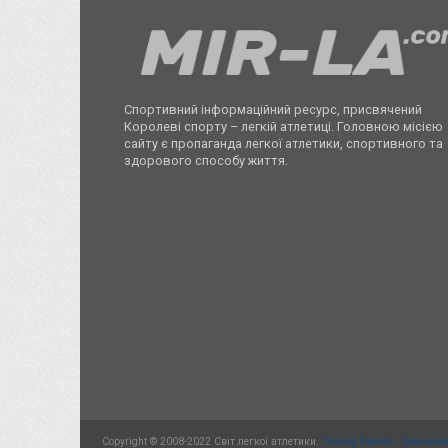
Спортивний інформаційний ресурс, присвячений
Королеві спорту – легкій атлетиці. Головною місією
сайту є пропаганда легкої атлетики, спортивного та
здорового способу життя.
Copyright © 2008-2022 Світ легкої атлетики.
Timing Events - Квитков