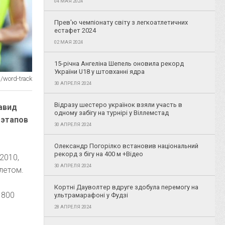
04 МАЯ 2024
Прев'ю чемпіонату світу з легкоатлетичних
естафет 2024
02 МАЯ 2024
15-річна Ангеліна Шепель оновила рекорд
України U18 у штовханні ядра
u/word-track
30 АПРЕЛЯ 2024
Відразу шестеро українок взяли участь в
авид
одному забігу на турнірі у Віллемстад
 этапов
30 АПРЕЛЯ 2024
Олександр Погорілко встановив національний
рекорд з бігу на 400 м +Відео
2010,
30 АПРЕЛЯ 2024
 летом.
Кортні Дауволтер вдруге здобула перемогу на
 800
ультрамарафоні у Фудзі
28 АПРЕЛЯ 2024