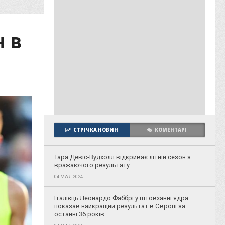
 в
СТРІЧКА НОВИН
КОМЕНТАРІ
Тара Девіс-Вудхолл відкриває літній сезон з
вражаючого результату
04 МАЯ 2024
Італієць Леонардо Фаббрі у штовханні ядра
показав найкращий результат в Європі за
останні 36 років