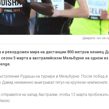
Джерело: run-ski.r
 и рекордсмен мира на дистанции 800 метров кениец Д
 сезон 5 марта в австралийском Мельбурне на одном из
lenge.
ыступление Рудишы на турнире в Мельбурне. После побед в 
ах Давид неизменно выигрывал титул на крупном чемпионате
отправится на запад Австралии, чтобы 12 марта пробежать
lassic.