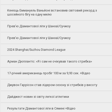
Кенієць Еммануель Ваньйоні встановив світовий рекорд з
шосейного бігу на одну милю
Прев'ю Діамантової ліги у Шанхаї/Сучжоу
Прев'ю Діамантової ліги у Шанхаї/Сучжоу
2024 Shanghai/Suzhou Diamond League
Арман Дюплантіс: «Я і сам не очікував такого стрибка»
17-річний американець пробіг 100 м за 9,93 сек. +Відео
Джувон Гаррісон став лідером сезону зі стрибків у висоту
Дайджест новин зі світу легкої атлетики
Результати Діамантової ліги в Сямені +Відео