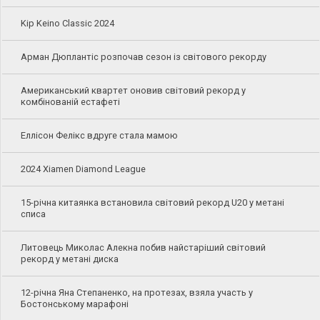
Kip Keino Classic 2024
Арман Дюплантіс розпочав сезон із світового рекорду
Американський квартет оновив світовий рекорд у
комбінованій естафеті
Еллісон Фелікс вдруге стала мамою
2024 Xiamen Diamond League
15-річна китаянка встановила світовий рекорд U20 у метані
списа
Литовець Миколас Алекна побив найстаріший світовий
рекорд у метані диска
12-річна Яна Степаненко, на протезах, взяла участь у
Бостонському марафоні