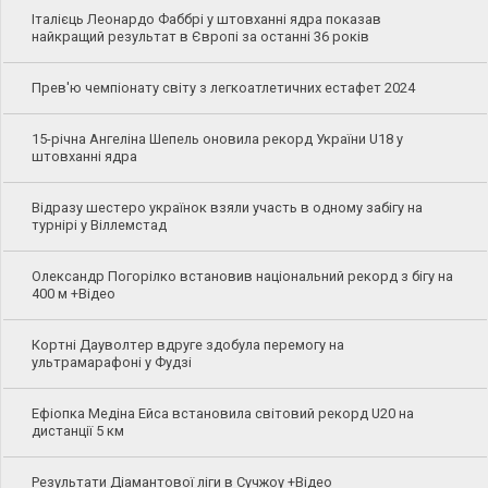
Італієць Леонардо Фаббрі у штовханні ядра показав
найкращий результат в Європі за останні 36 років
Прев'ю чемпіонату світу з легкоатлетичних естафет 2024
15-річна Ангеліна Шепель оновила рекорд України U18 у
штовханні ядра
Відразу шестеро українок взяли участь в одному забігу на
турнірі у Віллемстад
Олександр Погорілко встановив національний рекорд з бігу на
400 м +Відео
Кортні Дауволтер вдруге здобула перемогу на
ультрамарафоні у Фудзі
Ефіопка Медіна Ейса встановила світовий рекорд U20 на
дистанції 5 км
Результати Діамантової ліги в Сучжоу +Відео