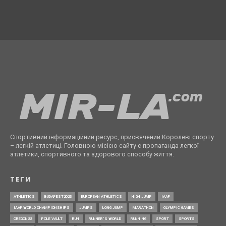
Спортивний інформаційний ресурс, присвячений Королеві спорту
– легкій атлетиці. Головною місією сайту є пропаганда легкої
атлетики, спортивного та здорового способу життя.
ТЕГИ
ATHLETICS
BUDAPEST2023
EUROPEAN ATHLETICS
HIGH JUMP
IAAF
IAAF WORLD CHAMPIONSHIPS
JUMPS
LONG JUMP
MARATHON
OLYMPIC GAMES
OREGON22
POLE VAULT
RUN
RUNNER’S WORLD
RUNNING
SPORT
SPORTS