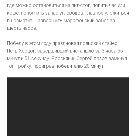
где можно остановиться на пит-стоп, попить чая или
кофе, пополнить запас углеводов. Главное уложиться
в норматив – завершить марафонский забег за
шесть часов.
Победу в этом году праздновал польский стайер
Петр Херцог, завершивший дистанцию за 3 часа 55
минут и 51 секунду. Россиянин Сергей Хазов замкнул
топ-тройку, проиграв победителю 20 минут.