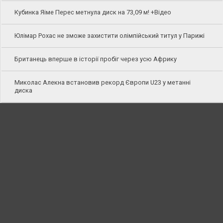
Кубинка Яіме Перес метнула диск на 73,09 м! +Відео
Юлімар Рохас не зможе захистити олімпійський титул у Парижі
Британець вперше в історії пробіг через усю Африку
Миколас Алекна встановив рекорд Європи U23 у метанні
диска