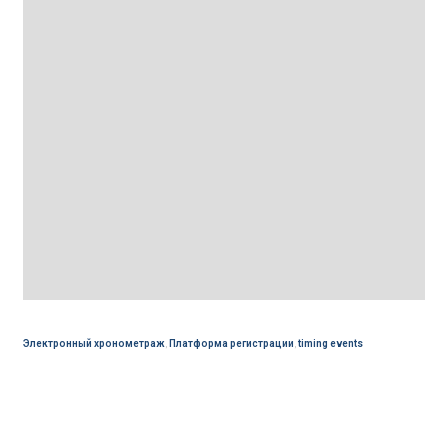
Электронный хронометраж
,
Платформа регистрации
,
timing events