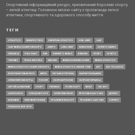
Спортивний інформаційний ресурс, присвячений Королеві спорту
– легкій атлетиці. Головною місією сайту є пропаганда легкої
атлетики, спортивного та здорового способу життя.
ТЕГИ
ATHLETICS
BUDAPEST2023
EUROPEAN ATHLETICS
HIGH JUMP
IAAF
IAAF WORLD CHAMPIONSHIPS
JUMPS
LONG JUMP
MARATHON
OLYMPIC GAMES
OREGON22
POLE VAULT
RUN
RUNNER’S WORLD
RUNNING
SPORT
SPORTS
THROWS
TRACK AND FIELD
UKRAINE
WANDA DIAMOND LEAGUE
WORLD ATHLETICS
WORLD ATHLETICS CHAMPIONSHIPS
WORLD ATHLETICS INDOOR TOUR
БЕГ
БЕГ ПО ШОССЕ
БРИЛЛИАНТОВАЯ ЛИГА
ВФЛА
ЛЕГКАЯ АТЛЕТИКА
МАРИЯ ЛАСИЦКЕНЕ
ОЛИМПИЙСКИЕ ИГРЫ
РОССИЯ
СБОРНАЯ РОССИИ
СБОРНАЯ УКРАИНЫ
СЕРГЕЙ ШУБЕНКОВ
СПОРТ
УКРАИНА
УСЭЙН БОЛТ
ФЛАУ
ЧМ-2017
ШКОЛА БЕГА
ЭЛИУД КИПЧОГЕ
ЮЛИЯ ЛЕВЧЕНКО
ЯРОСЛАВА МАГУЧИХ
ДОПИНГ
МАРАФОН
МИРОВОЙ РЕКОРД
ПРЫЖКИ В ВЫСОТУ
ПРЫЖКИ С ШЕСТОМ
СПРИНТ
ПОКАЗАТЬ ВСЕ ТЕГИ