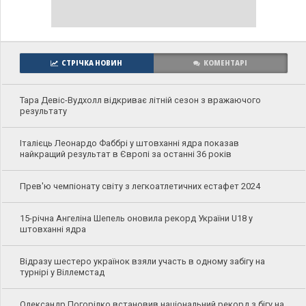
СТРІЧКА НОВИН
КОМЕНТАРІ
Тара Девіс-Вудхолл відкриває літній сезон з вражаючого
результату
Італієць Леонардо Фаббрі у штовханні ядра показав
найкращий результат в Європі за останні 36 років
Прев'ю чемпіонату світу з легкоатлетичних естафет 2024
15-річна Ангеліна Шепель оновила рекорд України U18 у
штовханні ядра
Відразу шестеро українок взяли участь в одному забігу на
турнірі у Віллемстад
Олександр Погорілко встановив національний рекорд з бігу на