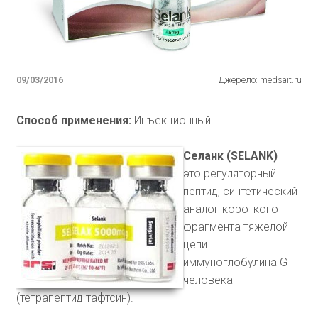
09/03/2016
Джерело: medsait.ru
Способ применения:
Инъекционный
Селанк (SELANK)
–
это регуляторный
пептид, синтетический
аналог короткого
фрагмента тяжелой
цепи
иммуноглобулина G
человека
(тетрапептид тафтсин).