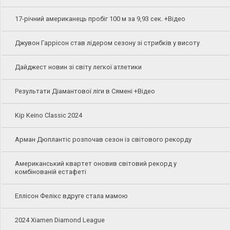
17-річний американець пробіг 100 м за 9,93 сек. +Відео
Джувон Гаррісон став лідером сезону зі стрибків у висоту
Дайджест новин зі світу легкої атлетики
Результати Діамантової ліги в Сямені +Відео
Kip Keino Classic 2024
Арман Дюплантіс розпочав сезон із світового рекорду
Американський квартет оновив світовий рекорд у
комбінованій естафеті
Еллісон Фелікс вдруге стала мамою
2024 Xiamen Diamond League