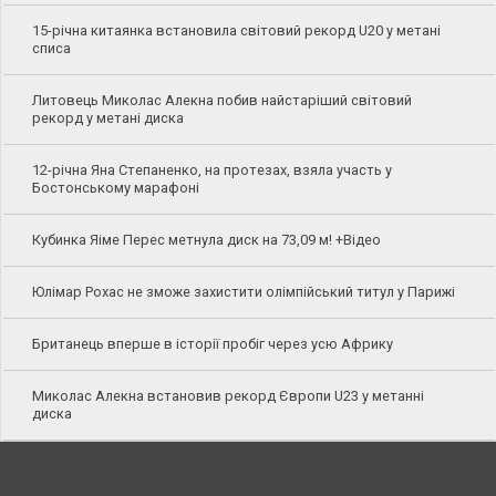
15-річна китаянка встановила світовий рекорд U20 у метані
списа
Литовець Миколас Алекна побив найстаріший світовий
рекорд у метані диска
12-річна Яна Степаненко, на протезах, взяла участь у
Бостонському марафоні
Кубинка Яіме Перес метнула диск на 73,09 м! +Відео
Юлімар Рохас не зможе захистити олімпійський титул у Парижі
Британець вперше в історії пробіг через усю Африку
Миколас Алекна встановив рекорд Європи U23 у метанні
диска