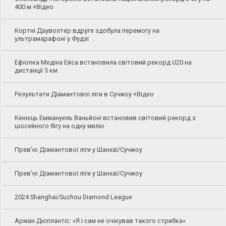
400 м +Відео
Кортні Дауволтер вдруге здобула перемогу на
ультрамарафоні у Фудзі
Ефіопка Медіна Ейса встановила світовий рекорд U20 на
дистанції 5 км
Результати Діамантової ліги в Сучжоу +Відео
Кенієць Еммануель Ваньйоні встановив світовий рекорд з
шосейного бігу на одну милю
Прев'ю Діамантової ліги у Шанхаї/Сучжоу
Прев'ю Діамантової ліги у Шанхаї/Сучжоу
2024 Shanghai/Suzhou Diamond League
Арман Дюплантіс: «Я і сам не очікував такого стрибка»