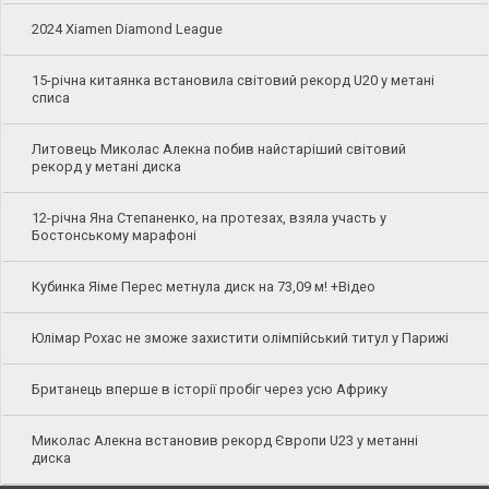
2024 Xiamen Diamond League
15-річна китаянка встановила світовий рекорд U20 у метані
списа
Литовець Миколас Алекна побив найстаріший світовий
рекорд у метані диска
12-річна Яна Степаненко, на протезах, взяла участь у
Бостонському марафоні
Кубинка Яіме Перес метнула диск на 73,09 м! +Відео
Юлімар Рохас не зможе захистити олімпійський титул у Парижі
Британець вперше в історії пробіг через усю Африку
Миколас Алекна встановив рекорд Європи U23 у метанні
диска