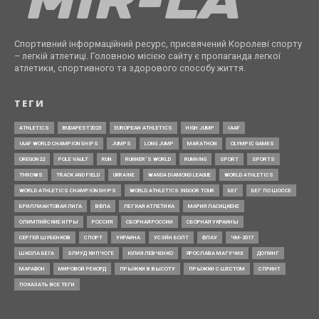
Спортивний інформаційний ресурс, присвячений Королеві спорту
– легкій атлетиці. Головною місією сайту є пропаганда легкої
атлетики, спортивного та здорового способу життя.
ТЕГИ
ATHLETICS
BUDAPEST2023
EUROPEAN ATHLETICS
HIGH JUMP
IAAF
IAAF WORLD CHAMPIONSHIPS
JUMPS
LONG JUMP
MARATHON
OLYMPIC GAMES
OREGON22
POLE VAULT
RUN
RUNNER’S WORLD
RUNNING
SPORT
SPORTS
THROWS
TRACK AND FIELD
UKRAINE
WANDA DIAMOND LEAGUE
WORLD ATHLETICS
WORLD ATHLETICS CHAMPIONSHIPS
WORLD ATHLETICS INDOOR TOUR
БЕГ
БЕГ ПО ШОССЕ
БРИЛЛИАНТОВАЯ ЛИГА
ВФЛА
ЛЕГКАЯ АТЛЕТИКА
МАРИЯ ЛАСИЦКЕНЕ
ОЛИМПИЙСКИЕ ИГРЫ
РОССИЯ
СБОРНАЯ РОССИИ
СБОРНАЯ УКРАИНЫ
СЕРГЕЙ ШУБЕНКОВ
СПОРТ
УКРАИНА
УСЭЙН БОЛТ
ФЛАУ
ЧМ-2017
ШКОЛА БЕГА
ЭЛИУД КИПЧОГЕ
ЮЛИЯ ЛЕВЧЕНКО
ЯРОСЛАВА МАГУЧИХ
ДОПИНГ
МАРАФОН
МИРОВОЙ РЕКОРД
ПРЫЖКИ В ВЫСОТУ
ПРЫЖКИ С ШЕСТОМ
СПРИНТ
ПОКАЗАТЬ ВСЕ ТЕГИ