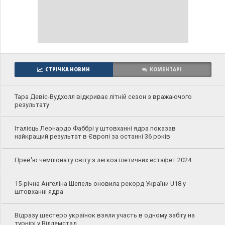
СТРІЧКА НОВИН
КОМЕНТАРІ
Тара Девіс-Вудхолл відкриває літній сезон з вражаючого
результату
Італієць Леонардо Фаббрі у штовханні ядра показав
найкращий результат в Європі за останні 36 років
Прев'ю чемпіонату світу з легкоатлетичних естафет 2024
15-річна Ангеліна Шепель оновила рекорд України U18 у
штовханні ядра
Відразу шестеро українок взяли участь в одному забігу на
турнірі у Віллемстад