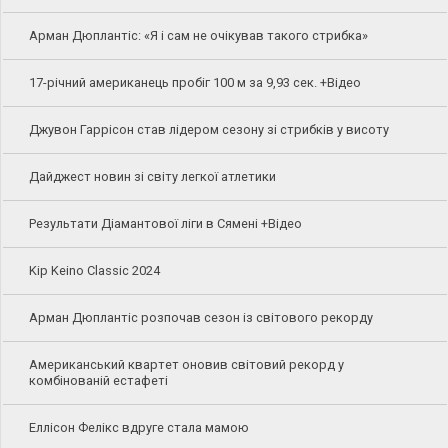
Арман Дюплантіс: «Я і сам не очікував такого стрибка»
17-річний американець пробіг 100 м за 9,93 сек. +Відео
Джувон Гаррісон став лідером сезону зі стрибків у висоту
Дайджест новин зі світу легкої атлетики
Результати Діамантової ліги в Сямені +Відео
Kip Keino Classic 2024
Арман Дюплантіс розпочав сезон із світового рекорду
Американський квартет оновив світовий рекорд у
комбінованій естафеті
Еллісон Фелікс вдруге стала мамою