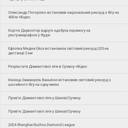
Олександр Погорілко встановив національний рекорд з бігу на
400 м +Відео
Кортні Дауволтер вдруге здобула перемогу на
ультрамарафоні у Фудзі
Ефіопка Медіна Ейса встановила світовий рекорд U20 на
дистанції 5 км
Результати Діамантової ліги в Сучжоу +Відео
Кенієць Еммануель Ваньйоні встановив світовий рекорд з
шосейного бігу на одну милю
Прев'ю Діамантової ліги у Шанхаї/Сучжоу
Прев'ю Діамантової ліги у Шанхаї/Сучжоу
2024 Shanghai/Suzhou Diamond League