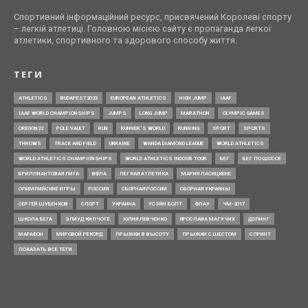
Спортивний інформаційний ресурс, присвячений Королеві спорту
– легкій атлетиці. Головною місією сайту є пропаганда легкої
атлетики, спортивного та здорового способу життя.
ТЕГИ
ATHLETICS
BUDAPEST2023
EUROPEAN ATHLETICS
HIGH JUMP
IAAF
IAAF WORLD CHAMPIONSHIPS
JUMPS
LONG JUMP
MARATHON
OLYMPIC GAMES
OREGON22
POLE VAULT
RUN
RUNNER’S WORLD
RUNNING
SPORT
SPORTS
THROWS
TRACK AND FIELD
UKRAINE
WANDA DIAMOND LEAGUE
WORLD ATHLETICS
WORLD ATHLETICS CHAMPIONSHIPS
WORLD ATHLETICS INDOOR TOUR
БЕГ
БЕГ ПО ШОССЕ
БРИЛЛИАНТОВАЯ ЛИГА
ВФЛА
ЛЕГКАЯ АТЛЕТИКА
МАРИЯ ЛАСИЦКЕНЕ
ОЛИМПИЙСКИЕ ИГРЫ
РОССИЯ
СБОРНАЯ РОССИИ
СБОРНАЯ УКРАИНЫ
СЕРГЕЙ ШУБЕНКОВ
СПОРТ
УКРАИНА
УСЭЙН БОЛТ
ФЛАУ
ЧМ-2017
ШКОЛА БЕГА
ЭЛИУД КИПЧОГЕ
ЮЛИЯ ЛЕВЧЕНКО
ЯРОСЛАВА МАГУЧИХ
ДОПИНГ
МАРАФОН
МИРОВОЙ РЕКОРД
ПРЫЖКИ В ВЫСОТУ
ПРЫЖКИ С ШЕСТОМ
СПРИНТ
ПОКАЗАТЬ ВСЕ ТЕГИ