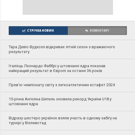
СТРІЧКА НОВИН
КОМЕНТАРІ
Тара Девіс-Вудхолл відкриває літній сезон з вражаючого
результату
Італієць Леонардо Фаббрі у штовханні ядра показав
найкращий результат в Європі за останні 36 років
Прев'ю чемпіонату світу з легкоатлетичних естафет 2024
15-річна Ангеліна Шепель оновила рекорд України U18 у
штовханні ядра
Відразу шестеро українок взяли участь в одному забігу на
турнірі у Віллемстад