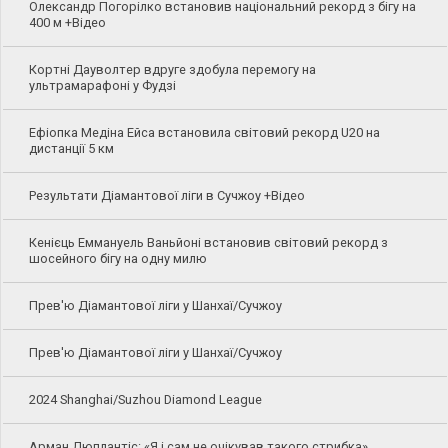
Олександр Погорілко встановив національний рекорд з бігу на
400 м +Відео
Кортні Дауволтер вдруге здобула перемогу на
ультрамарафоні у Фудзі
Ефіопка Медіна Ейса встановила світовий рекорд U20 на
дистанції 5 км
Результати Діамантової ліги в Сучжоу +Відео
Кенієць Еммануель Ваньйоні встановив світовий рекорд з
шосейного бігу на одну милю
Прев'ю Діамантової ліги у Шанхаї/Сучжоу
Прев'ю Діамантової ліги у Шанхаї/Сучжоу
2024 Shanghai/Suzhou Diamond League
Арман Дюплантіс: «Я і сам не очікував такого стрибка»