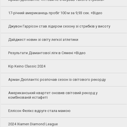
17-річний американець пробіг 100 м за 9,93 сек. +Відео
Джувон Гаррісон став лідером сезону зі стрибків у висоту
Дайджест новин зі світу легкої атлетики
Результати Діамантової ліги в Сямені +Відео
Kip Keino Classic 2024
Арман Дюплантіс розпочав сезон із світового рекорду
Американський квартет оновив світовий рекорд у
комбінованій естафеті
Еллісон Фелікс вдруге стала мамою
2024 Xiamen Diamond League