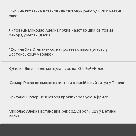
15-річна китаянка встановила світовий рекорд U20 у метані
списа
Литовець Миколас Алекна побив найстаріший світовий
рекорд у метані диска
12-річна Яна Степаненко, на протезах, взяла участь у
Бостонському марафоні
Кубинка Яіме Перес метнула диск на 73,09 м! +Відео
Юлімар Рохас не зможе захистити олімпійський титул у Парижі
Британець вперше в історії пробіг через усю Африку
Миколас Алекна встановив рекорд Європи U23 у метанні
диска