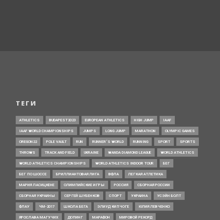
ТЕГИ
ATHLETICS
BUDAPEST2023
EUROPEAN ATHLETICS
HIGH JUMP
IAAF
IAAF WORLD CHAMPIONSHIPS
JUMPS
LONG JUMP
MARATHON
OLYMPIC GAMES
OREGON22
POLE VAULT
RUN
RUNNER’S WORLD
RUNNING
SPORT
SPORTS
THROWS
TRACK AND FIELD
UKRAINE
WANDA DIAMOND LEAGUE
WORLD ATHLETICS
WORLD ATHLETICS CHAMPIONSHIPS
WORLD ATHLETICS INDOOR TOUR
БЕГ
БЕГ ПО ШОССЕ
БРИЛЛИАНТОВАЯ ЛИГА
ВФЛА
ЛЕГКАЯ АТЛЕТИКА
МАРИЯ ЛАСИЦКЕНЕ
ОЛИМПИЙСКИЕ ИГРЫ
РОССИЯ
СБОРНАЯ РОССИИ
СБОРНАЯ УКРАИНЫ
СЕРГЕЙ ШУБЕНКОВ
СПОРТ
УКРАИНА
УСЭЙН БОЛТ
ФЛАУ
ЧМ-2017
ШКОЛА БЕГА
ЭЛИУД КИПЧОГЕ
ЮЛИЯ ЛЕВЧЕНКО
ЯРОСЛАВА МАГУЧИХ
ДОПИНГ
МАРАФОН
МИРОВОЙ РЕКОРД