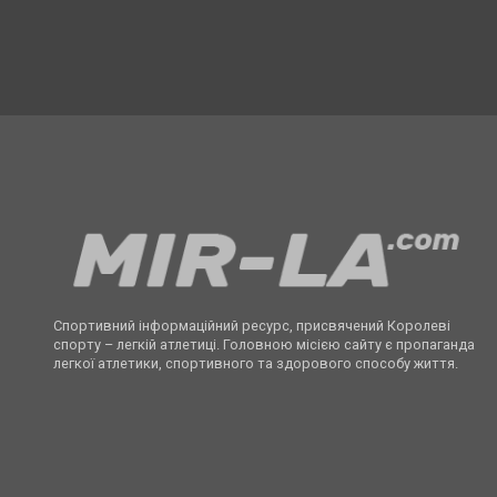
Спортивний інформаційний ресурс, присвячений Королеві
спорту – легкій атлетиці. Головною місією сайту є пропаганда
легкої атлетики, спортивного та здорового способу життя.