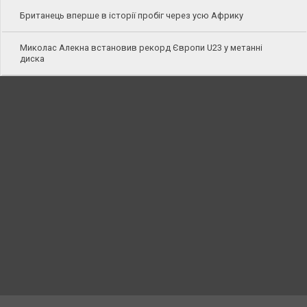
Британець вперше в історії пробіг через усю Африку
Миколас Алекна встановив рекорд Європи U23 у метанні
диска