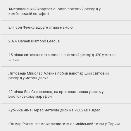
Американський квартет оновив світовий рекорд у
комбінованій естафеті
Еллісон Фелікс вдруге стала мамою
2024 Xiamen Diamond League
15-річна китаянка встановила світовий рекорд U20 у метані
списа
Литовець Миколас Алекна побив найстаріший світовий
рекорд у метані диска
12-річна Яна Степаненко, на протезах, взяла участь у
Бостонському марафоні
Кубинка Яіме Перес метнула диск на 73,09 м! +Відео
Юлімар Рохас не зможе захистити олімпійський титул у Парижі