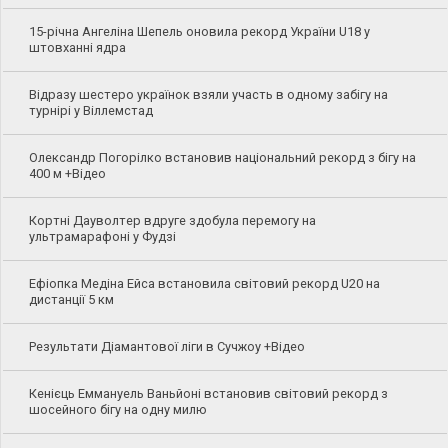
15-річна Ангеліна Шепель оновила рекорд України U18 у
штовханні ядра
Відразу шестеро українок взяли участь в одному забігу на
турнірі у Віллемстад
Олександр Погорілко встановив національний рекорд з бігу на
400 м +Відео
Кортні Дауволтер вдруге здобула перемогу на
ультрамарафоні у Фудзі
Ефіопка Медіна Ейса встановила світовий рекорд U20 на
дистанції 5 км
Результати Діамантової ліги в Сучжоу +Відео
Кенієць Еммануель Ваньйоні встановив світовий рекорд з
шосейного бігу на одну милю