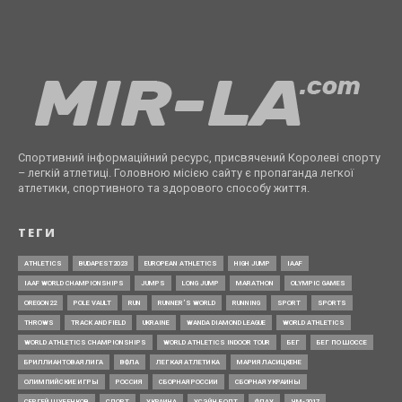
Спортивний інформаційний ресурс, присвячений Королеві спорту
– легкій атлетиці. Головною місією сайту є пропаганда легкої
атлетики, спортивного та здорового способу життя.
ТЕГИ
ATHLETICS
BUDAPEST2023
EUROPEAN ATHLETICS
HIGH JUMP
IAAF
IAAF WORLD CHAMPIONSHIPS
JUMPS
LONG JUMP
MARATHON
OLYMPIC GAMES
OREGON22
POLE VAULT
RUN
RUNNER’S WORLD
RUNNING
SPORT
SPORTS
THROWS
TRACK AND FIELD
UKRAINE
WANDA DIAMOND LEAGUE
WORLD ATHLETICS
WORLD ATHLETICS CHAMPIONSHIPS
WORLD ATHLETICS INDOOR TOUR
БЕГ
БЕГ ПО ШОССЕ
БРИЛЛИАНТОВАЯ ЛИГА
ВФЛА
ЛЕГКАЯ АТЛЕТИКА
МАРИЯ ЛАСИЦКЕНЕ
ОЛИМПИЙСКИЕ ИГРЫ
РОССИЯ
СБОРНАЯ РОССИИ
СБОРНАЯ УКРАИНЫ
СЕРГЕЙ ШУБЕНКОВ
СПОРТ
УКРАИНА
УСЭЙН БОЛТ
ФЛАУ
ЧМ-2017