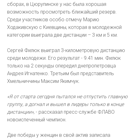
сборах, в Цюрупинске у нас была хорошая
возможность просмотреть ближайший резерв.
Среди участников особо отмечу Марию
Ходакивскую с Киевщины, которая в молодежной
категории выиграла две дистанции – 3 км и 5 км.
Сергей Филюк выиграл 3-километровую дистанцию
среди молодежи. Его результат - 9.41 мин. Филюк
только на 2 секунды опередил днепропетровца
Андрея Игнатенко. Третьим был представитель
Хмельниччины Максим Якимчук.
«Я от старта сегодня пытался не отпустить главную
группу, а догнал и вышел в лидеры только в конце
дистанции»
, - рассказал пресс-службе ФЛАВО
новоиспеченный чемпион.
Две победы у женщин в свой актив записала