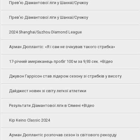
Прев'ю Діамантової ліги у Шанхаї/Сучжоу
Прев'ю Діамантової ліги у Шанхаї/Сучжоу
2024 Shanghai/Suzhou Diamond League
Арман Дюплантіс: «Я і сам не очікував такого стрибка»
17-річний американець пробіг 100 м за 9,93 сек. +Відео
Джувон Гаррісон став лідером сезону зі стрибків у висоту
Дайджест новин зі світу легкої атлетики
Результати Діамантової ліги в Сямені +Відео
Kip Keino Classic 2024
Арман Дюплантіс розпочав сезон із світового рекорду