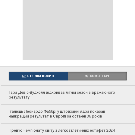
СТРІЧКА НОВИН
КОМЕНТАРІ
Тара Девіс-Вудхолл відкриває літній сезон з вражаючого
результату
Італієць Леонардо Фаббрі у штовханні ядра показав
найкращий результат в Європі за останні 36 років
Прев'ю чемпіонату світу з легкоатлетичних естафет 2024