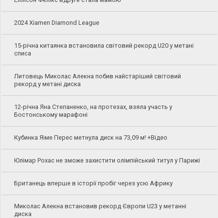
2024 Xiamen Diamond League
15-річна китаянка встановила світовий рекорд U20 у метані
списа
Литовець Миколас Алекна побив найстаріший світовий
рекорд у метані диска
12-річна Яна Степаненко, на протезах, взяла участь у
Бостонському марафоні
Кубинка Яіме Перес метнула диск на 73,09 м! +Відео
Юлімар Рохас не зможе захистити олімпійський титул у Парижі
Британець вперше в історії пробіг через усю Африку
Миколас Алекна встановив рекорд Європи U23 у метанні
диска