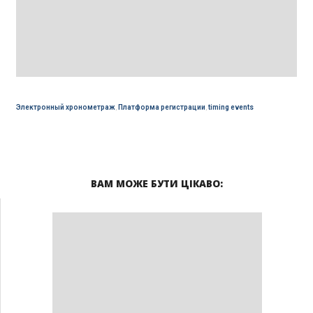
Электронный хронометраж
,
Платформа регистрации
,
timing events
ВАМ МОЖЕ БУТИ ЦІКАВО: