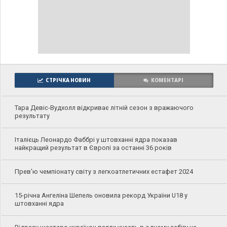
СТРІЧКА НОВИН
КОМЕНТАРІ
Тара Девіс-Вудхолл відкриває літній сезон з вражаючого
результату
Італієць Леонардо Фаббрі у штовханні ядра показав
найкращий результат в Європі за останні 36 років
Прев'ю чемпіонату світу з легкоатлетичних естафет 2024
15-річна Ангеліна Шепель оновила рекорд України U18 у
штовханні ядра