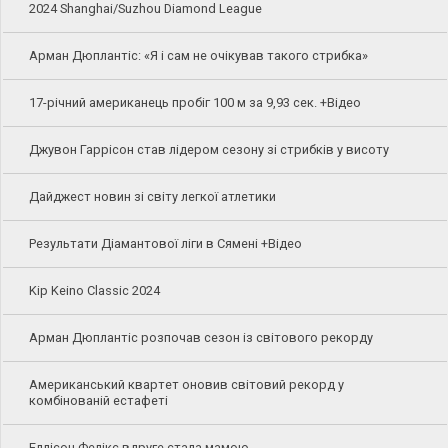
2024 Shanghai/Suzhou Diamond League
Арман Дюплантіс: «Я і сам не очікував такого стрибка»
17-річний американець пробіг 100 м за 9,93 сек. +Відео
Джувон Гаррісон став лідером сезону зі стрибків у висоту
Дайджест новин зі світу легкої атлетики
Результати Діамантової ліги в Сямені +Відео
Kip Keino Classic 2024
Арман Дюплантіс розпочав сезон із світового рекорду
Американський квартет оновив світовий рекорд у
комбінованій естафеті
Еллісон Фелікс вдруге стала мамою