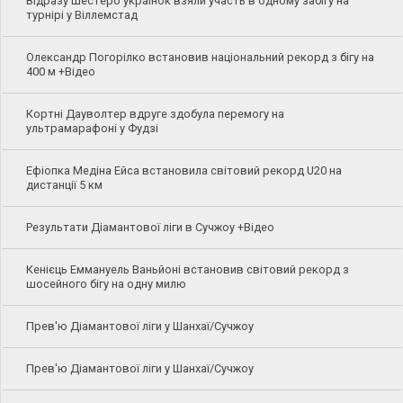
Відразу шестеро українок взяли участь в одному забігу на
турнірі у Віллемстад
Олександр Погорілко встановив національний рекорд з бігу на
400 м +Відео
Кортні Дауволтер вдруге здобула перемогу на
ультрамарафоні у Фудзі
Ефіопка Медіна Ейса встановила світовий рекорд U20 на
дистанції 5 км
Результати Діамантової ліги в Сучжоу +Відео
Кенієць Еммануель Ваньйоні встановив світовий рекорд з
шосейного бігу на одну милю
Прев'ю Діамантової ліги у Шанхаї/Сучжоу
Прев'ю Діамантової ліги у Шанхаї/Сучжоу