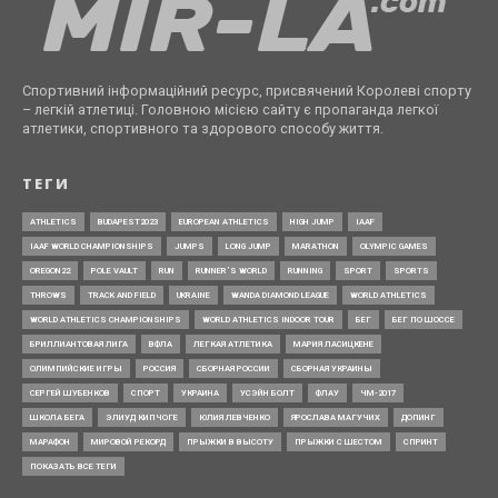
Спортивний інформаційний ресурс, присвячений Королеві спорту
– легкій атлетиці. Головною місією сайту є пропаганда легкої
атлетики, спортивного та здорового способу життя.
ТЕГИ
ATHLETICS
BUDAPEST2023
EUROPEAN ATHLETICS
HIGH JUMP
IAAF
IAAF WORLD CHAMPIONSHIPS
JUMPS
LONG JUMP
MARATHON
OLYMPIC GAMES
OREGON22
POLE VAULT
RUN
RUNNER’S WORLD
RUNNING
SPORT
SPORTS
THROWS
TRACK AND FIELD
UKRAINE
WANDA DIAMOND LEAGUE
WORLD ATHLETICS
WORLD ATHLETICS CHAMPIONSHIPS
WORLD ATHLETICS INDOOR TOUR
БЕГ
БЕГ ПО ШОССЕ
БРИЛЛИАНТОВАЯ ЛИГА
ВФЛА
ЛЕГКАЯ АТЛЕТИКА
МАРИЯ ЛАСИЦКЕНЕ
ОЛИМПИЙСКИЕ ИГРЫ
РОССИЯ
СБОРНАЯ РОССИИ
СБОРНАЯ УКРАИНЫ
СЕРГЕЙ ШУБЕНКОВ
СПОРТ
УКРАИНА
УСЭЙН БОЛТ
ФЛАУ
ЧМ-2017
ШКОЛА БЕГА
ЭЛИУД КИПЧОГЕ
ЮЛИЯ ЛЕВЧЕНКО
ЯРОСЛАВА МАГУЧИХ
ДОПИНГ
МАРАФОН
МИРОВОЙ РЕКОРД
ПРЫЖКИ В ВЫСОТУ
ПРЫЖКИ С ШЕСТОМ
СПРИНТ
ПОКАЗАТЬ ВСЕ ТЕГИ