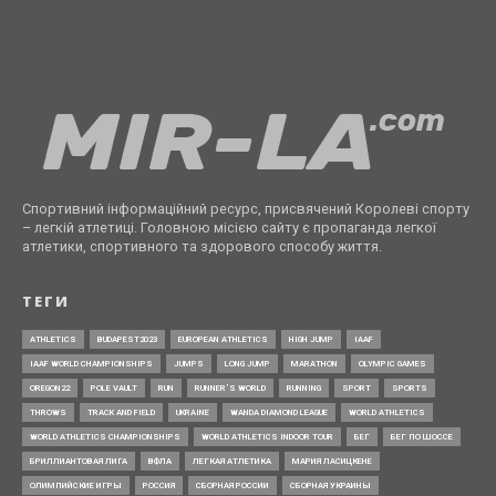
Спортивний інформаційний ресурс, присвячений Королеві спорту
– легкій атлетиці. Головною місією сайту є пропаганда легкої
атлетики, спортивного та здорового способу життя.
ТЕГИ
ATHLETICS
BUDAPEST2023
EUROPEAN ATHLETICS
HIGH JUMP
IAAF
IAAF WORLD CHAMPIONSHIPS
JUMPS
LONG JUMP
MARATHON
OLYMPIC GAMES
OREGON22
POLE VAULT
RUN
RUNNER’S WORLD
RUNNING
SPORT
SPORTS
THROWS
TRACK AND FIELD
UKRAINE
WANDA DIAMOND LEAGUE
WORLD ATHLETICS
WORLD ATHLETICS CHAMPIONSHIPS
WORLD ATHLETICS INDOOR TOUR
БЕГ
БЕГ ПО ШОССЕ
БРИЛЛИАНТОВАЯ ЛИГА
ВФЛА
ЛЕГКАЯ АТЛЕТИКА
МАРИЯ ЛАСИЦКЕНЕ
ОЛИМПИЙСКИЕ ИГРЫ
РОССИЯ
СБОРНАЯ РОССИИ
СБОРНАЯ УКРАИНЫ