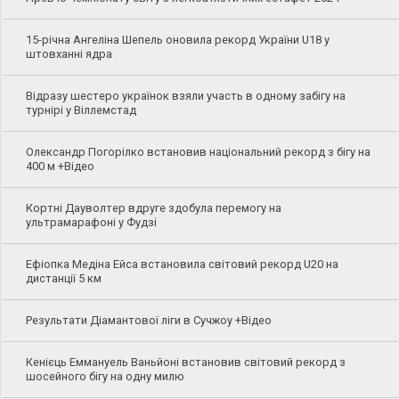
15-річна Ангеліна Шепель оновила рекорд України U18 у
штовханні ядра
Відразу шестеро українок взяли участь в одному забігу на
турнірі у Віллемстад
Олександр Погорілко встановив національний рекорд з бігу на
400 м +Відео
Кортні Дауволтер вдруге здобула перемогу на
ультрамарафоні у Фудзі
Ефіопка Медіна Ейса встановила світовий рекорд U20 на
дистанції 5 км
Результати Діамантової ліги в Сучжоу +Відео
Кенієць Еммануель Ваньйоні встановив світовий рекорд з
шосейного бігу на одну милю