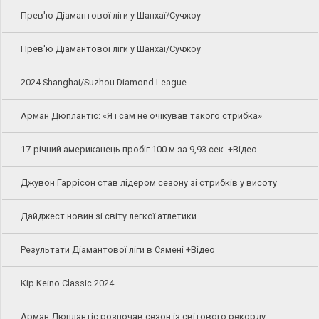
Прев'ю Діамантової ліги у Шанхаї/Сучжоу
Прев'ю Діамантової ліги у Шанхаї/Сучжоу
2024 Shanghai/Suzhou Diamond League
Арман Дюплантіс: «Я і сам не очікував такого стрибка»
17-річний американець пробіг 100 м за 9,93 сек. +Відео
Джувон Гаррісон став лідером сезону зі стрибків у висоту
Дайджест новин зі світу легкої атлетики
Результати Діамантової ліги в Сямені +Відео
Kip Keino Classic 2024
Арман Дюплантіс розпочав сезон із світового рекорду