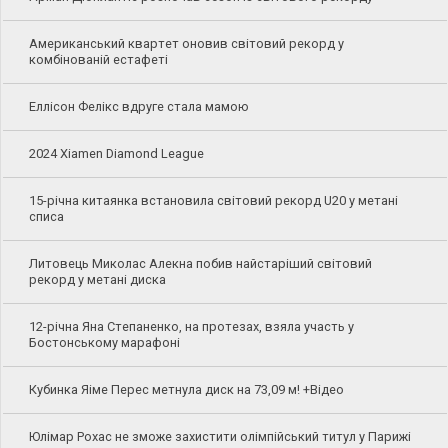
Американський квартет оновив світовий рекорд у
комбінованій естафеті
Еллісон Фелікс вдруге стала мамою
2024 Xiamen Diamond League
15-річна китаянка встановила світовий рекорд U20 у метані
списа
Литовець Миколас Алекна побив найстаріший світовий
рекорд у метані диска
12-річна Яна Степаненко, на протезах, взяла участь у
Бостонському марафоні
Кубинка Яіме Перес метнула диск на 73,09 м! +Відео
Юлімар Рохас не зможе захистити олімпійський титул у Парижі