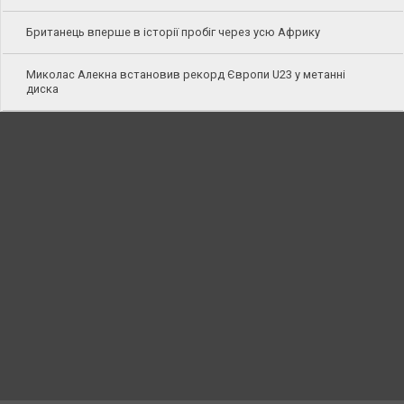
Британець вперше в історії пробіг через усю Африку
Миколас Алекна встановив рекорд Європи U23 у метанні
диска