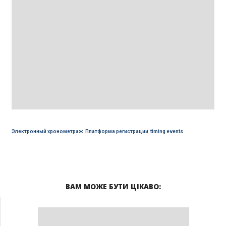
Электронный хронометраж
,
Платформа регистрации
,
timing events
ВАМ МОЖЕ БУТИ ЦІКАВО: