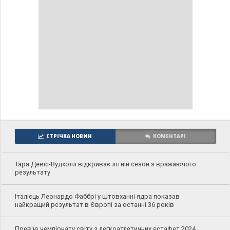
СТРІЧКА НОВИН
КОМЕНТАРІ
Тара Девіс-Вудхолл відкриває літній сезон з вражаючого
результату
Італієць Леонардо Фаббрі у штовханні ядра показав
найкращий результат в Європі за останні 36 років
Прев'ю чемпіонату світу з легкоатлетичних естафет 2024