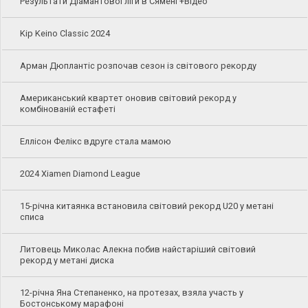
Результати Діамантової ліги в Сямені +Відео
Kip Keino Classic 2024
Арман Дюплантіс розпочав сезон із світового рекорду
Американський квартет оновив світовий рекорд у
комбінованій естафеті
Еллісон Фелікс вдруге стала мамою
2024 Xiamen Diamond League
15-річна китаянка встановила світовий рекорд U20 у метані
списа
Литовець Миколас Алекна побив найстаріший світовий
рекорд у метані диска
12-річна Яна Степаненко, на протезах, взяла участь у
Бостонському марафоні