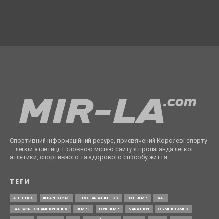
Спортивний інформаційний ресурс, присвячений Королеві спорту
– легкій атлетиці. Головною місією сайту є пропаганда легкої
атлетики, спортивного та здорового способу життя.
ТЕГИ
ATHLETICS
BUDAPEST2023
EUROPEAN ATHLETICS
HIGH JUMP
IAAF
IAAF WORLD CHAMPIONSHIPS
JUMPS
LONG JUMP
MARATHON
OLYMPIC GAMES