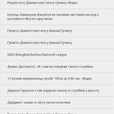
Результати Діамантової ліги в Сучжоу +Відео
Кенієць Еммануель Ваньйоні встановив світовий рекорд з
шосейного бігу на одну милю
Прев'ю Діамантової ліги у Шанхаї/Сучжоу
Прев'ю Діамантової ліги у Шанхаї/Сучжоу
2024 Shanghai/Suzhou Diamond League
Арман Дюплантіс: «Я і сам не очікував такого стрибка»
17-річний американець пробіг 100 м за 9,93 сек. +Відео
Джувон Гаррісон став лідером сезону зі стрибків у висоту
Дайджест новин зі світу легкої атлетики