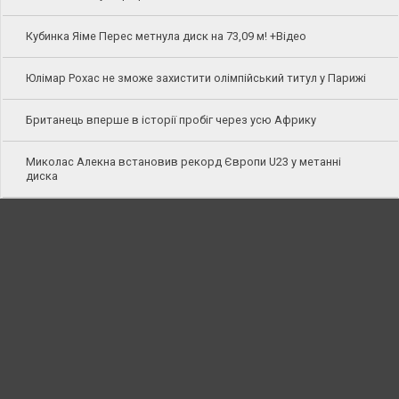
Кубинка Яіме Перес метнула диск на 73,09 м! +Відео
Юлімар Рохас не зможе захистити олімпійський титул у Парижі
Британець вперше в історії пробіг через усю Африку
Миколас Алекна встановив рекорд Європи U23 у метанні
диска