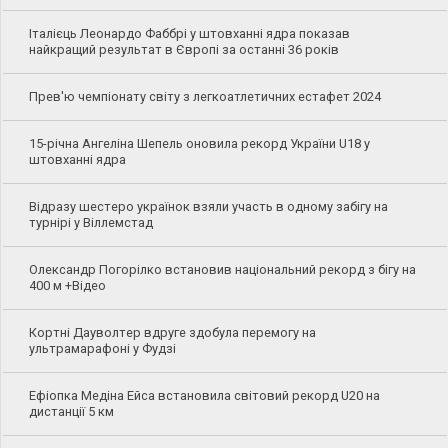
Італієць Леонардо Фаббрі у штовханні ядра показав
найкращий результат в Європі за останні 36 років
Прев'ю чемпіонату світу з легкоатлетичних естафет 2024
15-річна Ангеліна Шепель оновила рекорд України U18 у
штовханні ядра
Відразу шестеро українок взяли участь в одному забігу на
турнірі у Віллемстад
Олександр Погорілко встановив національний рекорд з бігу на
400 м +Відео
Кортні Дауволтер вдруге здобула перемогу на
ультрамарафоні у Фудзі
Ефіопка Медіна Ейса встановила світовий рекорд U20 на
дистанції 5 км