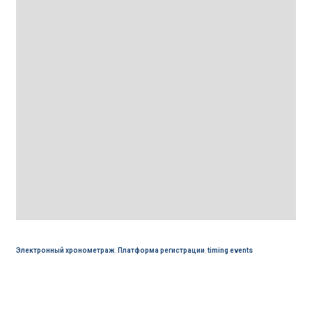
Электронный хронометраж
,
Платформа регистрации
,
timing events