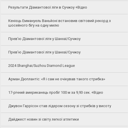
Результати Діамантової ліги в Сучжоу +Відео
Кенієць Еммануель Ваньйоні встановив світовий рекорд з
шосейного бігу на одну милю
Прев'ю Діамантової ліги у Шанхаї/Сучжоу
Прев'ю Діамантової ліги у Шанхаї/Сучжоу
2024 Shanghai/Suzhou Diamond League
Арман Дюплантіс: «Я і сам не очікував такого стрибка»
17-річний американець пробіг 100 м за 9,93 сек. +Відео
Джувон Гаррісон став лідером сезону зі стрибків у висоту
Дайджест новин зі світу легкої атлетики