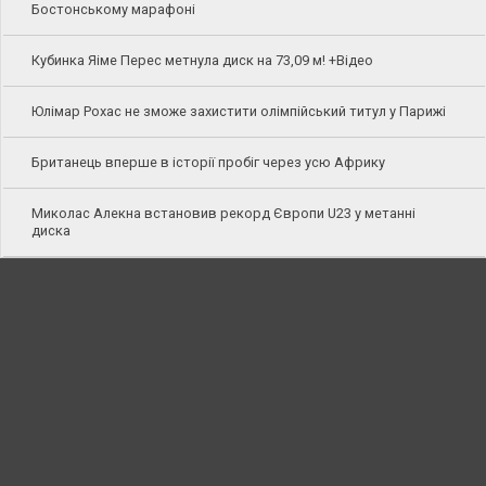
Бостонському марафоні
Кубинка Яіме Перес метнула диск на 73,09 м! +Відео
Юлімар Рохас не зможе захистити олімпійський титул у Парижі
Британець вперше в історії пробіг через усю Африку
Миколас Алекна встановив рекорд Європи U23 у метанні
диска