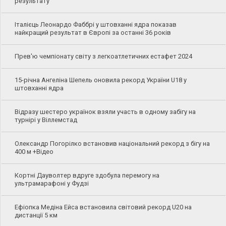
результату
Італієць Леонардо Фаббрі у штовханні ядра показав
найкращий результат в Європі за останні 36 років
Прев'ю чемпіонату світу з легкоатлетичних естафет 2024
15-річна Ангеліна Шепель оновила рекорд України U18 у
штовханні ядра
Відразу шестеро українок взяли участь в одному забігу на
турнірі у Віллемстад
Олександр Погорілко встановив національний рекорд з бігу на
400 м +Відео
Кортні Дауволтер вдруге здобула перемогу на
ультрамарафоні у Фудзі
Ефіопка Медіна Ейса встановила світовий рекорд U20 на
дистанції 5 км