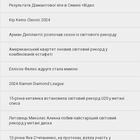
Результати Діамантової ліги в Сямені +Відео
Kip Keino Classic 2024
Арман Дюплантіс розпочав сезон із світового рекорду
Американський квартет оновив світовий рекорд у
комбінованій естафеті
Еллісон Фелікс вдруге стала мамою
2024 Xiamen Diamond League
15-річна китаянка встановила світовий рекорд U20 у метані
списа
Литовець Миколас Алекна побив найстаріший світовий
рекорд у метані диска
12-річна Яна Степаненко, на протезах, взяла участь у