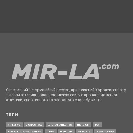
Спортивний інформаційний ресурс, присвячений Королеві спорту
– легкій атлетиці. Головною місією сайту є пропаганда легкої
атлетики, спортивного та здорового способу життя.
ТЕГИ
ATHLETICS
BUDAPEST2023
EUROPEAN ATHLETICS
HIGH JUMP
IAAF
IAAF WORLD CHAMPIONSHIPS
JUMPS
LONG JUMP
MARATHON
OLYMPIC GAMES