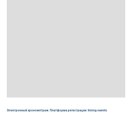
Электронный хронометраж
,
Платформа регистрации
,
timing events