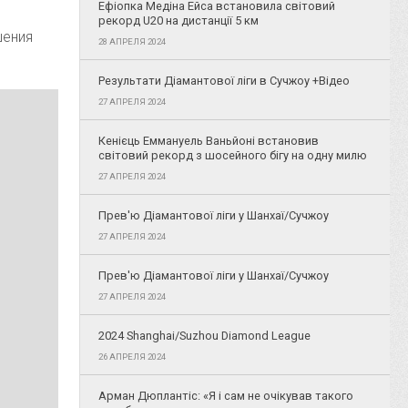
Ефіопка Медіна Ейса встановила світовий
рекорд U20 на дистанції 5 км
шения
28 АПРЕЛЯ 2024
Результати Діамантової ліги в Сучжоу +Відео
27 АПРЕЛЯ 2024
Кенієць Еммануель Ваньйоні встановив
світовий рекорд з шосейного бігу на одну милю
27 АПРЕЛЯ 2024
Прев'ю Діамантової ліги у Шанхаї/Сучжоу
27 АПРЕЛЯ 2024
Прев'ю Діамантової ліги у Шанхаї/Сучжоу
27 АПРЕЛЯ 2024
2024 Shanghai/Suzhou Diamond League
26 АПРЕЛЯ 2024
Арман Дюплантіс: «Я і сам не очікував такого