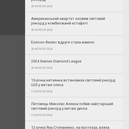
20 АПРЕЛЯ 2024
Американський квартет оновив світовий
рекорд у комбінованій естафеті
20 АПРЕЛЯ 2024
Еллісон Фелікс вдруге стала мамою
20 АПРЕЛЯ 2024
2024 Xiamen Diamond League
20 АПРЕЛЯ 2024
15-річна китаянка встановила світовий рекорд
U20 у метані списа
17 АПРЕЛЯ 2024
Литовець Миколас Алекна побив найстаріший
світовий рекорд у метані диска
15 АПРЕЛЯ 2024
12-річна Яна Степаненко, на протезах, взяла