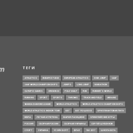
ТЕГИ
ATHLETICS
BUDAPEST2023
EUROPEAN ATHLETICS
HIGH JUMP
IAAF
IAAF WORLD CHAMPIONSHIPS
JUMPS
LONG JUMP
MARATHON
OLYMPIC GAMES
OREGON22
POLE VAULT
RUN
RUNNER’S WORLD
RUNNING
SPORT
SPORTS
THROWS
TRACK AND FIELD
UKRAINE
WANDA DIAMOND LEAGUE
WORLD ATHLETICS
WORLD ATHLETICS CHAMPIONSHIPS
WORLD ATHLETICS INDOOR TOUR
БЕГ
БЕГ ПО ШОССЕ
БРИЛЛИАНТОВАЯ ЛИГА
ВФЛА
ЛЕГКАЯ АТЛЕТИКА
МАРИЯ ЛАСИЦКЕНЕ
ОЛИМПИЙСКИЕ ИГРЫ
РОССИЯ
СБОРНАЯ РОССИИ
СБОРНАЯ УКРАИНЫ
СЕРГЕЙ ШУБЕНКОВ
СПОРТ
УКРАИНА
УСЭЙН БОЛТ
ФЛАУ
ЧМ-2017
ШКОЛА БЕГА