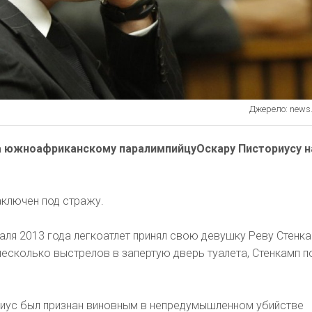
Джерело: news.
а южноафриканскому паралимпийцуОскару Писториусу н
заключен под стражу.
аля 2013 года легкоатлет принял свою девушку Реву Стенк
 несколько выстрелов в запертую дверь туалета, Стенкамп п
иус был признан виновным в непредумышленном убийстве