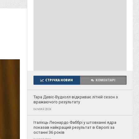
СТРІЧКА НОВИН
КОМЕНТАРІ
Тара Девіс-Вудхолл відкриває літній сезон з
вражаючого результату
04 МАЯ 2024
Італієць Леонардо Фаббрі у штовханні ядра
показав найкращий результат в Європі за
останні 36 років