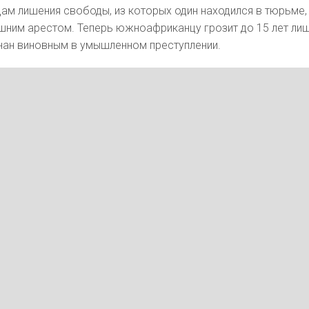
одам лишения свободы, из которых один находился в тюрьме,
шним арестом. Теперь южноафриканцу грозит до 15 лет ли
нан виновным в умышленном преступлении.