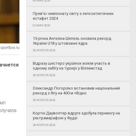
04 МАЯ 2024
Прев'ю чемпіонату світу з легкоатлетичних
естафет 2024
02 МАЯ 2024
15-річна Ангеліна Шепель оновила рекорд
України U18 у штовханні ядра
sportbox.ru
30 АПРЕЛЯ 2024
Відразу шестеро українок взяли участь в
ачнется
одному забігу на турнірі у Віллемстад
30 АПРЕЛЯ 2024
Олександр Погорілко встановив національний
рекорд з бігу на 400 м +Відео
30 АПРЕЛЯ 2024
амп
олучила
Кортні Дауволтер вдруге здобула перемогу на
ультрамарафоні у Фудзі
28 АПРЕЛЯ 2024