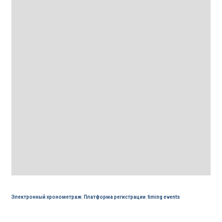
Электронный хронометраж
,
Платформа регистрации
,
timing events