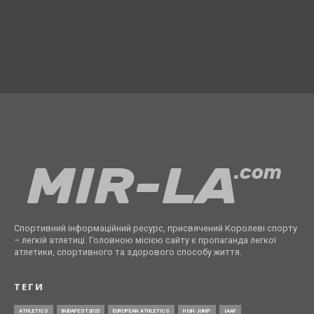
Спортивний інформаційний ресурс, присвячений Королеві спорту
– легкій атлетиці. Головною місією сайту є пропаганда легкої
атлетики, спортивного та здорового способу життя.
ТЕГИ
ATHLETICS
BUDAPEST2023
EUROPEAN ATHLETICS
HIGH JUMP
IAAF