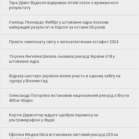
Тара Девіс-Вудхолл відкриває літній сезон з вражаючого
результату
Італієць Леонардо Фаббрі у штовханні ядра показав
найкращий результат в Європі за останні 36 років
Прев'ю чемпіонату світу з легкоатлетичних естафет 2024
15-річна Ангеліна Шепель оновила рекорд України U18 у
штовханні ядра
Відразу шестеро українок взяли участь в одному забігу на
турнірі у Віллемстад
Олександр Погорілко встановив національний рекорд з бігу на
400 м +Відео
Кортні Дауволтер вдруге здобула перемогу на
ультрамарафоні у Фудзі
Ефіопка Медіна Ейса встановила світовий рекорд U20 на