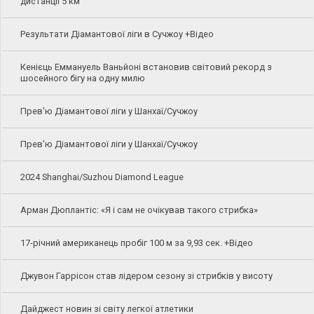
дистанції 5 км
Результати Діамантової ліги в Сучжоу +Відео
Кенієць Еммануель Ваньйоні встановив світовий рекорд з
шосейного бігу на одну милю
Прев'ю Діамантової ліги у Шанхаї/Сучжоу
Прев'ю Діамантової ліги у Шанхаї/Сучжоу
2024 Shanghai/Suzhou Diamond League
Арман Дюплантіс: «Я і сам не очікував такого стрибка»
17-річний американець пробіг 100 м за 9,93 сек. +Відео
Джувон Гаррісон став лідером сезону зі стрибків у висоту
Дайджест новин зі світу легкої атлетики