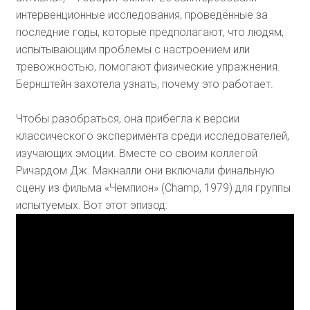
интервенционные исследования, проведённые за
последние годы, которые предполагают, что людям,
испытывающим проблемы с настроением или
тревожностью, помогают физические упражнения.
Бернштейн захотела узнать, почему это работает.
Чтобы разобраться, она прибегла к версии
классического эксперимента среди исследователей,
изучающих эмоции. Вместе со своим коллегой
Ричардом Дж. Макналли они включали финальную
сцену из фильма «Чемпион» (Champ, 1979) для группы
испытуемых. Вот этот эпизод: