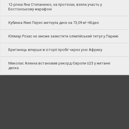
12-річна Яна Степаненко, на протезах, взяла участь у
Бостонському марафоні
Кубинка Яіме Перес метнула диск на 73,09 м! +Відео
Юлімар Рохас не зможе захистити олімпійський титул у Парижі
Британець вперше в історії пробіг через усю Африку
Миколас Алекна встановив рекорд Європи U23 у метанні
диска