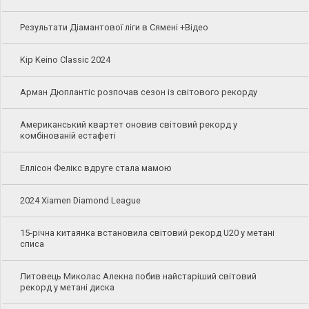
Результати Діамантової ліги в Сямені +Відео
Kip Keino Classic 2024
Арман Дюплантіс розпочав сезон із світового рекорду
Американський квартет оновив світовий рекорд у
комбінованій естафеті
Еллісон Фелікс вдруге стала мамою
2024 Xiamen Diamond League
15-річна китаянка встановила світовий рекорд U20 у метані
списа
Литовець Миколас Алекна побив найстаріший світовий
рекорд у метані диска