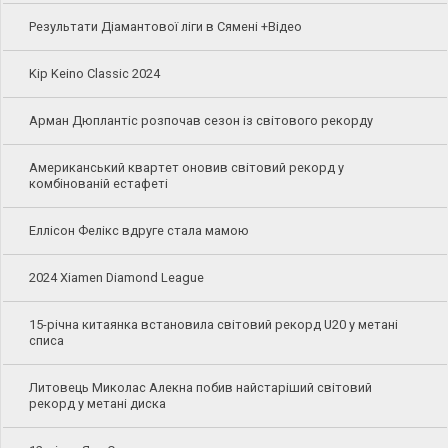
Результати Діамантової ліги в Сямені +Відео
Kip Keino Classic 2024
Арман Дюплантіс розпочав сезон із світового рекорду
Американський квартет оновив світовий рекорд у
комбінованій естафеті
Еллісон Фелікс вдруге стала мамою
2024 Xiamen Diamond League
15-річна китаянка встановила світовий рекорд U20 у метані
списа
Литовець Миколас Алекна побив найстаріший світовий
рекорд у метані диска