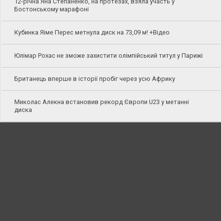
12-річна Яна Степаненко, на протезах, взяла участь у
Бостонському марафоні
Кубинка Яіме Перес метнула диск на 73,09 м! +Відео
Юлімар Рохас не зможе захистити олімпійський титул у Парижі
Британець вперше в історії пробіг через усю Африку
Миколас Алекна встановив рекорд Європи U23 у метанні
диска