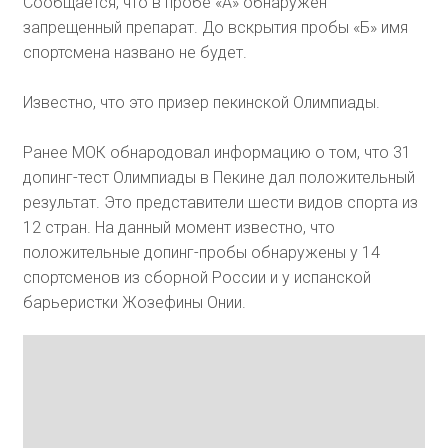
Сообщается, что в пробе «А» обнаружен
запрещенный препарат. До вскрытия пробы «Б» имя
спортсмена названо не будет.
Известно, что это призер пекинской Олимпиады.
Ранее МОК обнародовал информацию о том, что 31
допинг-тест Олимпиады в Пекине дал положительный
результат. Это представители шести видов спорта из
12 стран. На данный момент известно, что
положительные допинг-пробы обнаружены у 14
спортсменов из сборной России и у испанской
барьеристки Жозефины Онии.