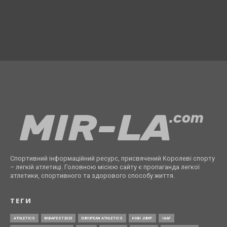
Спортивний інформаційний ресурс, присвячений Королеві спорту
– легкій атлетиці. Головною місією сайту є пропаганда легкої
атлетики, спортивного та здорового способу життя.
ТЕГИ
ATHLETICS
BUDAPEST2023
EUROPEAN ATHLETICS
HIGH JUMP
IAAF