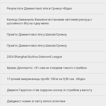
Результати Діамантової ліги в Сучжоу +Відео
Кенієць Еммануель Ваньйоні встановив світовий рекорд з
шосейного бігу на одну милю
Прев'ю Діамантової ліги у Шанхаї/Сучжоу
Прев'ю Діамантової ліги у Шанхаї/Сучжоу
2024 Shanghai/Suzhou Diamond League
Арман Дюплантіс: «Я і сам не очікував такого стрибка»
17-річний американець пробіг 100 м за 9,93 сек. +Відео
Джувон Гаррісон став лідером сезону зі стрибків у висоту
Дайджест новин зі світу легкої атлетики