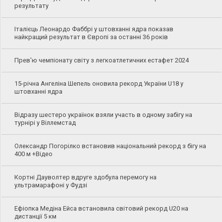
результату
Італієць Леонардо Фаббрі у штовханні ядра показав
найкращий результат в Європі за останні 36 років
Прев'ю чемпіонату світу з легкоатлетичних естафет 2024
15-річна Ангеліна Шепель оновила рекорд України U18 у
штовханні ядра
Відразу шестеро українок взяли участь в одному забігу на
турнірі у Віллемстад
Олександр Погорілко встановив національний рекорд з бігу на
400 м +Відео
Кортні Дауволтер вдруге здобула перемогу на
ультрамарафоні у Фудзі
Ефіопка Медіна Ейса встановила світовий рекорд U20 на
дистанції 5 км