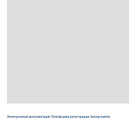
Электронный хронометраж
,
Платформа регистрации
,
timing events