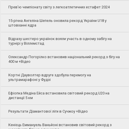
Прев'ю чемпіонату світу з легкоатлетичних естафет 2024
15-річна Ангеліна Шепель оновила рекорд України U18 у
штовханні ядра
Відразу шестеро українок взяли участь в одному забігу на
турнірі у Віллемстад
Олександр Погорілко встановив національний рекорд з бігу на
400 м +Відео
Кортні Дауволтер вдруге здобула перемогу на
ультрамарафоні у Фудзі
Ефіопка Медіна Ейса встановила світовий рекорд U20 на
дистанції 5 км
Результати Діамантової ліги в Сучжоу +Відео
Кенієць Еммануель Ваньйоні встановив світовий рекорд з