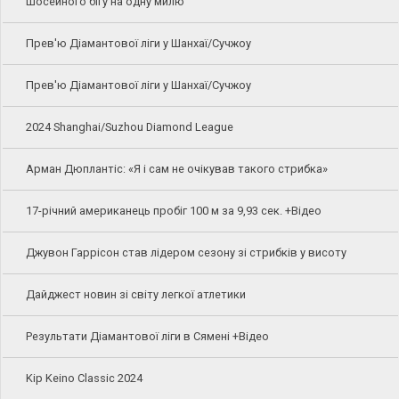
шосейного бігу на одну милю
Прев'ю Діамантової ліги у Шанхаї/Сучжоу
Прев'ю Діамантової ліги у Шанхаї/Сучжоу
2024 Shanghai/Suzhou Diamond League
Арман Дюплантіс: «Я і сам не очікував такого стрибка»
17-річний американець пробіг 100 м за 9,93 сек. +Відео
Джувон Гаррісон став лідером сезону зі стрибків у висоту
Дайджест новин зі світу легкої атлетики
Результати Діамантової ліги в Сямені +Відео
Kip Keino Classic 2024