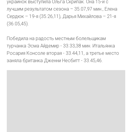
украинок выступила Ольга Скрипак. Она 15-и с
лучшим результатом сезона – 35.07,97 мин., Елена
Сердюк – 19-я (35.26,11), Дарья Михайлова – 21-я
(36.05,45).
Победила на радость местным болельщикам
турчанка Эсма Айдемир - 33.33,38 мин. Итальянка
Росария Консоле вторая - 33.44,11, а третье место
заняла британка Дженни Несбитт - 33.45,46.