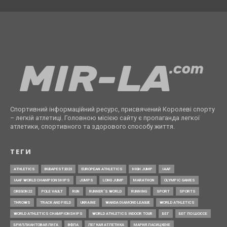
Спортивний інформаційний ресурс, присвячений Королеві спорту
– легкій атлетиці. Головною місією сайту є пропаганда легкої
атлетики, спортивного та здорового способу життя.
ТЕГИ
ATHLETICS
BUDAPEST2023
EUROPEAN ATHLETICS
HIGH JUMP
IAAF
IAAF WORLD CHAMPIONSHIPS
JUMPS
LONG JUMP
MARATHON
OLYMPIC GAMES
OREGON22
POLE VAULT
RUN
RUNNER’S WORLD
RUNNING
SPORT
SPORTS
THROWS
TRACK AND FIELD
UKRAINE
WANDA DIAMOND LEAGUE
WORLD ATHLETICS
WORLD ATHLETICS CHAMPIONSHIPS
WORLD ATHLETICS INDOOR TOUR
БЕГ
БЕГ ПО ШОССЕ
БРИЛЛИАНТОВАЯ ЛИГА
ВФЛА
ЛЕГКАЯ АТЛЕТИКА
МАРИЯ ЛАСИЦКЕНЕ