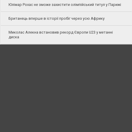
Юлімар Рохас не зможе захистити олімпійський титул у Парижі
Британець вперше в історії пробіг через усю Африку
Миколас Алекна встановив рекорд Європи U23 у метанні
диска