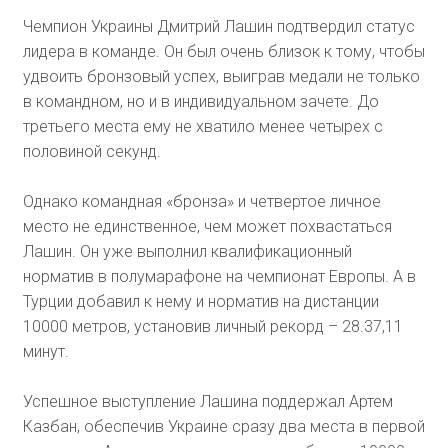
Чемпион Украины Дмитрий Лашин подтвердил статус
лидера в команде. Он был очень близок к тому, чтобы
удвоить бронзовый успех, выиграв медали не только
в командном, но и в индивидуальном зачете. До
третьего места ему не хватило менее четырех с
половиной секунд.
Однако командная «бронза» и четвертое личное
место не единственное, чем может похвастаться
Лашин. Он уже выполнил квалификационный
норматив в полумарафоне на чемпионат Европы. А в
Турции добавил к нему и норматив на дистанции
10000 метров, установив личный рекорд – 28.37,11
минут.
Успешное выступление Лашина поддержал Артем
Казбан, обеспечив Украине сразу два места в первой