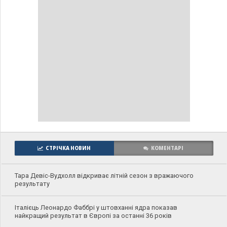
СТРІЧКА НОВИН
КОМЕНТАРІ
Тара Девіс-Вудхолл відкриває літній сезон з вражаючого
результату
Італієць Леонардо Фаббрі у штовханні ядра показав
найкращий результат в Європі за останні 36 років