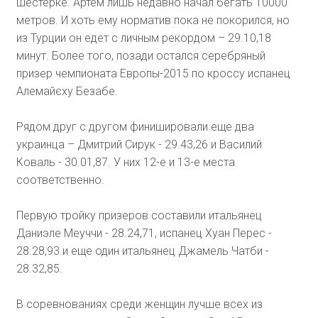
шестерке. Артем лишь недавно начал бегать 10000
метров. И хоть ему норматив пока не покорился, но
из Турции он едет с личным рекордом – 29.10,18
минут. Более того, позади остался серебряный
призер чемпионата Европы-2015 по кроссу испанец
Алемайєху Безабе.
Рядом друг с другом финишировали еще два
украинца – Дмитрий Сирук - 29.43,26 и Василий
Коваль - 30.01,87. У них 12-е и 13-е места
соответственно.
Первую тройку призеров составили итальянец
Даниэле Меуччи - 28.24,71, испанец Хуан Перес -
28.28,93 и еще один итальянец Джамель Чатби -
28.32,85.
В соревнованиях среди женщин лучше всех из