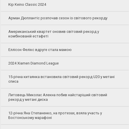
Kip Keino Classic 2024
Арман Дюплантіс розпочав сезон із світового рекорду
Американський квартет оновив світовий рекорд у
комбінованій естафеті
Еллісон Фелікс вдруге стала мамою
2024 Xiamen Diamond League
15-річна китаянка встановила світовий рекорд U20 у метані
списа
Литовець Миколас Алекна побив найстаріший світовий
рекорд у метані диска
12-річна Яна Степаненко, на протезах, взяла участь у
Бостонському марафоні