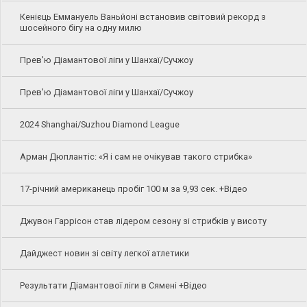
Кенієць Еммануель Ваньйоні встановив світовий рекорд з
шосейного бігу на одну милю
Прев'ю Діамантової ліги у Шанхаї/Сучжоу
Прев'ю Діамантової ліги у Шанхаї/Сучжоу
2024 Shanghai/Suzhou Diamond League
Арман Дюплантіс: «Я і сам не очікував такого стрибка»
17-річний американець пробіг 100 м за 9,93 сек. +Відео
Джувон Гаррісон став лідером сезону зі стрибків у висоту
Дайджест новин зі світу легкої атлетики
Результати Діамантової ліги в Сямені +Відео