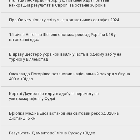
Італієць Леонардо Фаббрі у штовханні ядра показав
найкращий результат в Європі за останні 36 років
Прев'ю чемпіонату світу з легкоатлетичних естафет 2024
15-річна Ангеліна Шепель оновила рекорд України U18 у
штовханні ядра
Відразу шестеро українок взяли участь в одному забігу на
турнірі у Віллемстад
Олександр Погорілко встановив національний рекорд з бігу на
400 м +Відео
Кортні Дауволтер вдруге здобула перемогу на
ультрамарафоні у Фудзі
Ефіопка Медіна Ейса встановила світовий рекорд U20 на
дистанції 5 км
Результати Діамантової ліги в Сучжоу +Відео