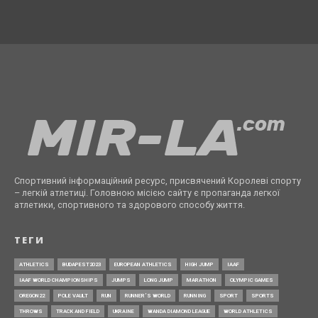
Спортивний інформаційний ресурс, присвячений Королеві спорту
– легкій атлетиці. Головною місією сайту є пропаганда легкої
атлетики, спортивного та здорового способу життя.
ТЕГИ
ATHLETICS
BUDAPEST2023
EUROPEAN ATHLETICS
HIGH JUMP
IAAF
IAAF WORLD CHAMPIONSHIPS
JUMPS
LONG JUMP
MARATHON
OLYMPIC GAMES
OREGON22
POLE VAULT
RUN
RUNNER’S WORLD
RUNNING
SPORT
SPORTS
THROWS
TRACK AND FIELD
UKRAINE
WANDA DIAMOND LEAGUE
WORLD ATHLETICS