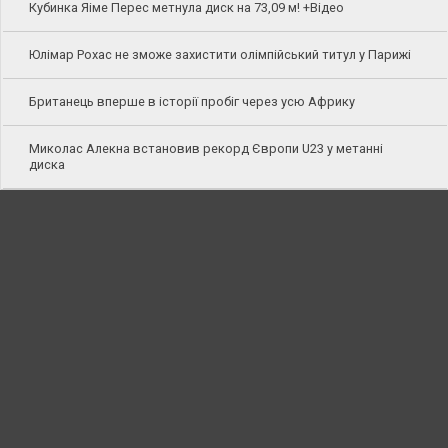
Кубинка Яіме Перес метнула диск на 73,09 м! +Відео
Юлімар Рохас не зможе захистити олімпійський титул у Парижі
Британець вперше в історії пробіг через усю Африку
Миколас Алекна встановив рекорд Європи U23 у метанні
диска