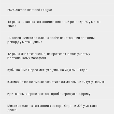
2024 Xiamen Diamond League
15-річна китаянка встановила світовий рекорд U20 у метані
списа
Литовець Миколас Алекна побив найстаріший світовий
рекорд у метані диска
12-річна Яна Степаненко, на протезах, взяла участь у
Бостонському марафоні
Кубинка Яіме Перес метнула диск на 73,09 м! +Відео
Юлімар Рохас не зможе захистити олімпійський титул у Парижі
Британець вперше в історії пробіг через усю Африку
Миколас Алекна встановив рекорд Європи U23 у метанні
диска