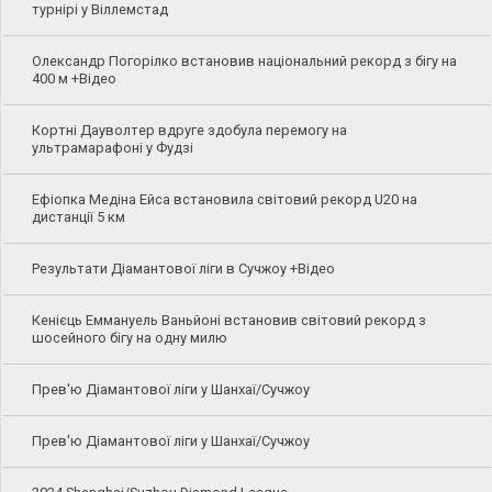
турнірі у Віллемстад
Олександр Погорілко встановив національний рекорд з бігу на
400 м +Відео
Кортні Дауволтер вдруге здобула перемогу на
ультрамарафоні у Фудзі
Ефіопка Медіна Ейса встановила світовий рекорд U20 на
дистанції 5 км
Результати Діамантової ліги в Сучжоу +Відео
Кенієць Еммануель Ваньйоні встановив світовий рекорд з
шосейного бігу на одну милю
Прев'ю Діамантової ліги у Шанхаї/Сучжоу
Прев'ю Діамантової ліги у Шанхаї/Сучжоу