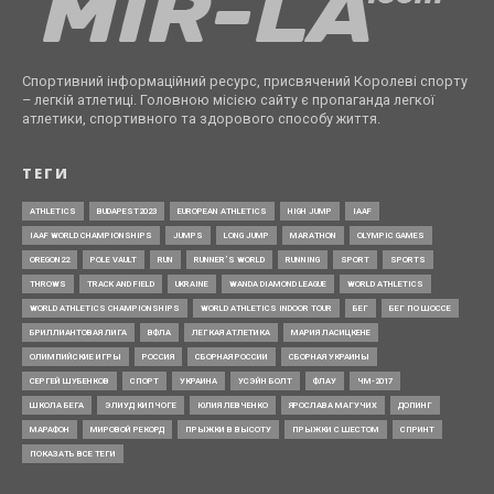
Спортивний інформаційний ресурс, присвячений Королеві спорту
– легкій атлетиці. Головною місією сайту є пропаганда легкої
атлетики, спортивного та здорового способу життя.
ТЕГИ
ATHLETICS
BUDAPEST2023
EUROPEAN ATHLETICS
HIGH JUMP
IAAF
IAAF WORLD CHAMPIONSHIPS
JUMPS
LONG JUMP
MARATHON
OLYMPIC GAMES
OREGON22
POLE VAULT
RUN
RUNNER’S WORLD
RUNNING
SPORT
SPORTS
THROWS
TRACK AND FIELD
UKRAINE
WANDA DIAMOND LEAGUE
WORLD ATHLETICS
WORLD ATHLETICS CHAMPIONSHIPS
WORLD ATHLETICS INDOOR TOUR
БЕГ
БЕГ ПО ШОССЕ
БРИЛЛИАНТОВАЯ ЛИГА
ВФЛА
ЛЕГКАЯ АТЛЕТИКА
МАРИЯ ЛАСИЦКЕНЕ
ОЛИМПИЙСКИЕ ИГРЫ
РОССИЯ
СБОРНАЯ РОССИИ
СБОРНАЯ УКРАИНЫ
СЕРГЕЙ ШУБЕНКОВ
СПОРТ
УКРАИНА
УСЭЙН БОЛТ
ФЛАУ
ЧМ-2017
ШКОЛА БЕГА
ЭЛИУД КИПЧОГЕ
ЮЛИЯ ЛЕВЧЕНКО
ЯРОСЛАВА МАГУЧИХ
ДОПИНГ
МАРАФОН
МИРОВОЙ РЕКОРД
ПРЫЖКИ В ВЫСОТУ
ПРЫЖКИ С ШЕСТОМ
СПРИНТ
ПОКАЗАТЬ ВСЕ ТЕГИ