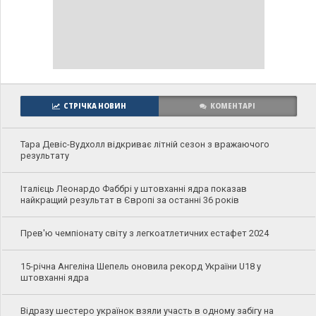
СТРІЧКА НОВИН
КОМЕНТАРІ
Тара Девіс-Вудхолл відкриває літній сезон з вражаючого
результату
Італієць Леонардо Фаббрі у штовханні ядра показав
найкращий результат в Європі за останні 36 років
Прев'ю чемпіонату світу з легкоатлетичних естафет 2024
15-річна Ангеліна Шепель оновила рекорд України U18 у
штовханні ядра
Відразу шестеро українок взяли участь в одному забігу на