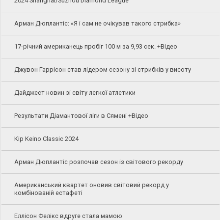
2024 Shanghai/Suzhou Diamond League
Арман Дюплантіс: «Я і сам не очікував такого стрибка»
17-річний американець пробіг 100 м за 9,93 сек. +Відео
Джувон Гаррісон став лідером сезону зі стрибків у висоту
Дайджест новин зі світу легкої атлетики
Результати Діамантової ліги в Сямені +Відео
Kip Keino Classic 2024
Арман Дюплантіс розпочав сезон із світового рекорду
Американський квартет оновив світовий рекорд у
комбінованій естафеті
Еллісон Фелікс вдруге стала мамою