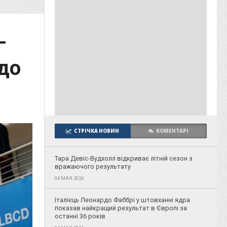
-
до
СТРІЧКА НОВИН
КОМЕНТАРІ
Тара Девіс-Вудхолл відкриває літній сезон з
вражаючого результату
04 МАЯ 2024
Італієць Леонардо Фаббрі у штовханні ядра
показав найкращий результат в Європі за
останні 36 років