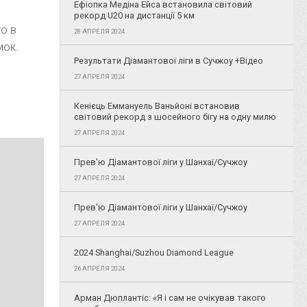
Ефіопка Медіна Ейса встановила світовий
рекорд U20 на дистанції 5 км
то в
28 АПРЕЛЯ 2024
мок.
Результати Діамантової ліги в Сучжоу +Відео
27 АПРЕЛЯ 2024
и
Кенієць Еммануель Ваньйоні встановив
світовий рекорд з шосейного бігу на одну милю
27 АПРЕЛЯ 2024
Прев'ю Діамантової ліги у Шанхаї/Сучжоу
27 АПРЕЛЯ 2024
Прев'ю Діамантової ліги у Шанхаї/Сучжоу
27 АПРЕЛЯ 2024
2024 Shanghai/Suzhou Diamond League
26 АПРЕЛЯ 2024
Арман Дюплантіс: «Я і сам не очікував такого