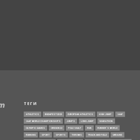
ТЕГИ
ATHLETICS
BUDAPEST2023
EUROPEAN ATHLETICS
HIGH JUMP
IAAF
IAAF WORLD CHAMPIONSHIPS
JUMPS
LONG JUMP
MARATHON
OLYMPIC GAMES
OREGON22
POLE VAULT
RUN
RUNNER’S WORLD
RUNNING
SPORT
SPORTS
THROWS
TRACK AND FIELD
UKRAINE