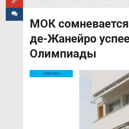
МОК сомневается,
де-Жанейро успее
Олимпиады
27/06/2016