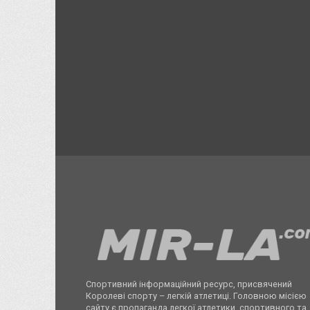
Спортивний інформаційний ресурс, присвячений
Королеві спорту – легкій атлетиці. Головною місією
сайту є пропаганда легкої атлетики, спортивного та