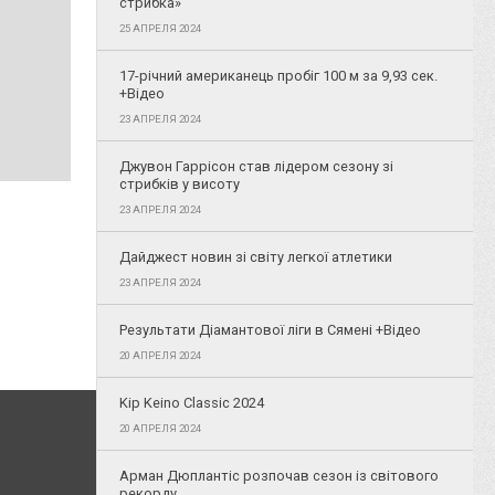
стрибка»
25 АПРЕЛЯ 2024
17-річний американець пробіг 100 м за 9,93 сек.
+Відео
23 АПРЕЛЯ 2024
Джувон Гаррісон став лідером сезону зі
стрибків у висоту
23 АПРЕЛЯ 2024
Дайджест новин зі світу легкої атлетики
23 АПРЕЛЯ 2024
Результати Діамантової ліги в Сямені +Відео
20 АПРЕЛЯ 2024
Kip Keino Classic 2024
20 АПРЕЛЯ 2024
Арман Дюплантіс розпочав сезон із світового
рекорду