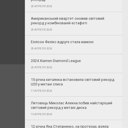
20 АПРЕЛЯ 2024
Американський квартет оновив світовий
рекорд у комбінованій естафеті
20 АПРЕЛЯ 2024
Еллісон Фелікс вдруге стала мамою
20 АПРЕЛЯ 2024
2024 Xiamen Diamond League
20 АПРЕЛЯ 2024
15-річна китаянка встановила світовий рекорд
U20 у метані списа
17 АПРЕЛЯ 2024
Литовець Миколас Алекна побив найстаріший
світовий рекорд у метані диска
15 АПРЕЛЯ 2024
12-річна Яна Степаненко, на протезах, взяла