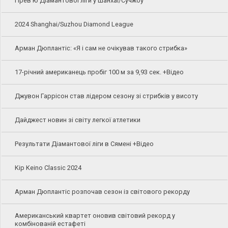
Прев'ю Діамантової ліги у Шанхаї/Сучжоу
2024 Shanghai/Suzhou Diamond League
Арман Дюплантіс: «Я і сам не очікував такого стрибка»
17-річний американець пробіг 100 м за 9,93 сек. +Відео
Джувон Гаррісон став лідером сезону зі стрибків у висоту
Дайджест новин зі світу легкої атлетики
Результати Діамантової ліги в Сямені +Відео
Kip Keino Classic 2024
Арман Дюплантіс розпочав сезон із світового рекорду
Американський квартет оновив світовий рекорд у
комбінованій естафеті