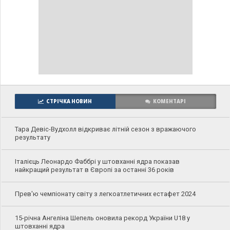
СТРІЧКА НОВИН
КОМЕНТАРІ
Тара Девіс-Вудхолл відкриває літній сезон з вражаючого
результату
Італієць Леонардо Фаббрі у штовханні ядра показав
найкращий результат в Європі за останні 36 років
Прев'ю чемпіонату світу з легкоатлетичних естафет 2024
15-річна Ангеліна Шепель оновила рекорд України U18 у
штовханні ядра