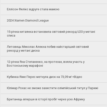
Еллісон Фелікс вдруге стала мамою
2024 Xiamen Diamond League
15-річна китаянка встановила світовий рекорд U20 у метані
списа
Литовець Миколас Алекна побив найстаріший світовий
рекорд у метані диска
12-річна Яна Степаненко, на протезах, взяла участь у
Бостонському марафоні
Кубинка Яіме Перес метнула диск на 73,09 м! +Відео
Юлімар Рохас не зможе захистити олімпійський титул у Парижі
Британець вперше в історії пробіг через усю Африку