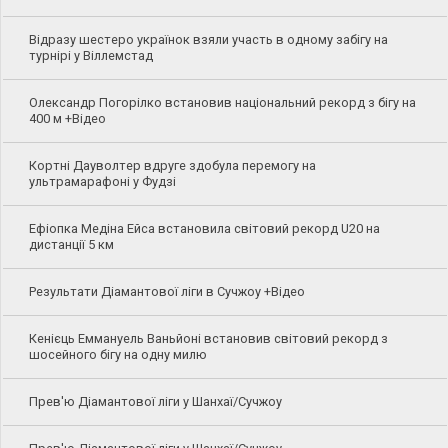
Відразу шестеро українок взяли участь в одному забігу на
турнірі у Віллемстад
Олександр Погорілко встановив національний рекорд з бігу на
400 м +Відео
Кортні Дауволтер вдруге здобула перемогу на
ультрамарафоні у Фудзі
Ефіопка Медіна Ейса встановила світовий рекорд U20 на
дистанції 5 км
Результати Діамантової ліги в Сучжоу +Відео
Кенієць Еммануель Ваньйоні встановив світовий рекорд з
шосейного бігу на одну милю
Прев'ю Діамантової ліги у Шанхаї/Сучжоу