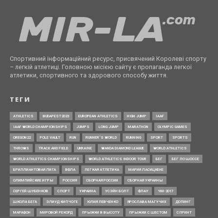
Спортивний інформаційний ресурс, присвячений Королеві спорту
– легкій атлетиці. Головною місією сайту є пропаганда легкої
атлетики, спортивного та здорового способу життя.
ТЕГИ
ATHLETICS
BUDAPEST2023
EUROPEAN ATHLETICS
HIGH JUMP
IAAF
IAAF WORLD CHAMPIONSHIPS
JUMPS
LONG JUMP
MARATHON
OLYMPIC GAMES
OREGON22
POLE VAULT
RUN
RUNNER’S WORLD
RUNNING
SPORT
SPORTS
THROWS
TRACK AND FIELD
UKRAINE
WANDA DIAMOND LEAGUE
WORLD ATHLETICS
WORLD ATHLETICS CHAMPIONSHIPS
WORLD ATHLETICS INDOOR TOUR
БЕГ
БЕГ ПО ШОССЕ
БРИЛЛИАНТОВАЯ ЛИГА
ВФЛА
ЛЕГКАЯ АТЛЕТИКА
МАРИЯ ЛАСИЦКЕНЕ
ОЛИМПИЙСКИЕ ИГРЫ
РОССИЯ
СБОРНАЯ РОССИИ
СБОРНАЯ УКРАИНЫ
СЕРГЕЙ ШУБЕНКОВ
СПОРТ
УКРАИНА
УСЭЙН БОЛТ
ФЛАУ
ЧМ-2017
ШКОЛА БЕГА
ЭЛИУД КИПЧОГЕ
ЮЛИЯ ЛЕВЧЕНКО
ЯРОСЛАВА МАГУЧИХ
ДОПИНГ
МАРАФОН
МИРОВОЙ РЕКОРД
ПРЫЖКИ В ВЫСОТУ
ПРЫЖКИ С ШЕСТОМ
СПРИНТ