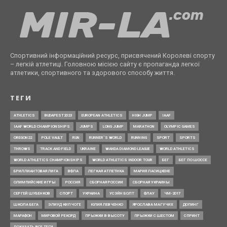
Спортивний інформаційний ресурс, присвячений Королеві спорту
– легкій атлетиці. Головною місією сайту є пропаганда легкої
атлетики, спортивного та здорового способу життя.
ТЕГИ
ATHLETICS
BUDAPEST2023
EUROPEAN ATHLETICS
HIGH JUMP
IAAF
IAAF WORLD CHAMPIONSHIPS
JUMPS
LONG JUMP
MARATHON
OLYMPIC GAMES
OREGON22
POLE VAULT
RUN
RUNNER’S WORLD
RUNNING
SPORT
SPORTS
THROWS
TRACK AND FIELD
UKRAINE
WANDA DIAMOND LEAGUE
WORLD ATHLETICS
WORLD ATHLETICS CHAMPIONSHIPS
WORLD ATHLETICS INDOOR TOUR
БЕГ
БЕГ ПО ШОССЕ
БРИЛЛИАНТОВАЯ ЛИГА
ВФЛА
ЛЕГКАЯ АТЛЕТИКА
МАРИЯ ЛАСИЦКЕНЕ
ОЛИМПИЙСКИЕ ИГРЫ
РОССИЯ
СБОРНАЯ РОССИИ
СБОРНАЯ УКРАИНЫ
СЕРГЕЙ ШУБЕНКОВ
СПОРТ
УКРАИНА
УСЭЙН БОЛТ
ФЛАУ
ЧМ-2017
ШКОЛА БЕГА
ЭЛИУД КИПЧОГЕ
ЮЛИЯ ЛЕВЧЕНКО
ЯРОСЛАВА МАГУЧИХ
ДОПИНГ
МАРАФОН
МИРОВОЙ РЕКОРД
ПРЫЖКИ В ВЫСОТУ
ПРЫЖКИ С ШЕСТОМ
СПРИНТ
ПОКАЗАТЬ ВСЕ ТЕГИ