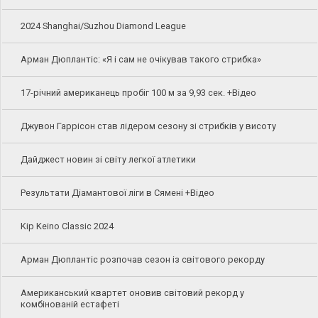
2024 Shanghai/Suzhou Diamond League
Арман Дюплантіс: «Я і сам не очікував такого стрибка»
17-річний американець пробіг 100 м за 9,93 сек. +Відео
Джувон Гаррісон став лідером сезону зі стрибків у висоту
Дайджест новин зі світу легкої атлетики
Результати Діамантової ліги в Сямені +Відео
Kip Keino Classic 2024
Арман Дюплантіс розпочав сезон із світового рекорду
Американський квартет оновив світовий рекорд у
комбінованій естафеті