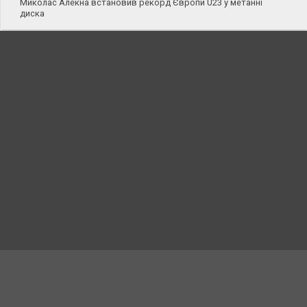
Миколас Алекна встановив рекорд Європи U23 у метанні
диска