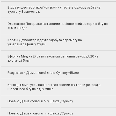
Відразу шестеро українок взяли участь в одному забігу на
турнірі у Віллемстад
Олександр Погорілко встановив національний рекорд з бігу на
400 м +Відео
Кортні Дауволтер вдруге здобула перемогу на
ультрамарафоні у Фудзі
Ефіопка Медіна Ейса встановила світовий рекорд U20 на
дистанції 5 км
Результати Діамантової ліги в Сучжоу +Відео
Кенієць Еммануель Ваньйоні встановив світовий рекорд з
шосейного бігу на одну милю
Прев'ю Діамантової ліги у Шанхаї/Сучжоу
Прев'ю Діамантової ліги у Шанхаї/Сучжоу