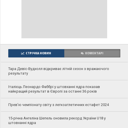
СТРІЧКА НОВИН
КОМЕНТАРІ
Тара Девіс-Вудхолл відкриває літній сезон з вражаючого
результату
Італієць Леонардо Фаббрі у штовханні ядра показав
найкращий результат в Європі за останні 36 років
Прев'ю чемпіонату світу з легкоатлетичних естафет 2024
15-річна Ангеліна Шепель оновила рекорд України U18 у
штовханні ядра