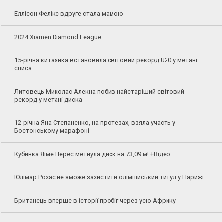
Еллісон Фелікс вдруге стала мамою
2024 Xiamen Diamond League
15-річна китаянка встановила світовий рекорд U20 у метані
списа
Литовець Миколас Алекна побив найстаріший світовий
рекорд у метані диска
12-річна Яна Степаненко, на протезах, взяла участь у
Бостонському марафоні
Кубинка Яіме Перес метнула диск на 73,09 м! +Відео
Юлімар Рохас не зможе захистити олімпійський титул у Парижі
Британець вперше в історії пробіг через усю Африку