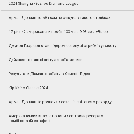
2024 Shanghai/Suzhou Diamond League
Арман Дюплантіс: «Я і сам не очікував такого стрибка»
17-річний американець пробіг 100 м за 9,93 сек. +Відео
Джувон Гаррісон став лідером сезону зі стрибків у висоту
Дайджест новин зі світу легкої атлетики
Результати Діамантової ліги в Сямені +Відео
Kip Keino Classic 2024
Арман Дюплантіс розпочав сезон із світового рекорду
Американський квартет оновив світовий рекорд у
комбінованій естафеті