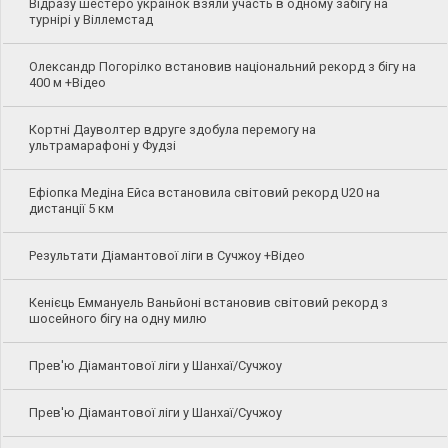
Відразу шестеро українок взяли участь в одному забігу на
турнірі у Віллемстад
Олександр Погорілко встановив національний рекорд з бігу на
400 м +Відео
Кортні Дауволтер вдруге здобула перемогу на
ультрамарафоні у Фудзі
Ефіопка Медіна Ейса встановила світовий рекорд U20 на
дистанції 5 км
Результати Діамантової ліги в Сучжоу +Відео
Кенієць Еммануель Ваньйоні встановив світовий рекорд з
шосейного бігу на одну милю
Прев'ю Діамантової ліги у Шанхаї/Сучжоу
Прев'ю Діамантової ліги у Шанхаї/Сучжоу