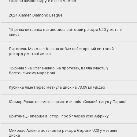
Еллісон Фелікс вдруге стала мамою
2024 Xiamen Diamond League
15-річна китаянка встановила світовий рекорд U20 у метані
списа
Литовець Миколас Алекна побив найстаріший світовий
рекорд у метані диска
12-річна Яна Степаненко, на протезах, взяла участь у
Бостонському марафоні
Кубинка Яіме Перес метнула диск на 73,09 м! +Відео
Юлімар Рохас не зможе захистити олімпійський титул у Парижі
Британець вперше в історії пробіг через усю Африку
Миколас Алекна встановив рекорд Європи U23 у метанні
диска