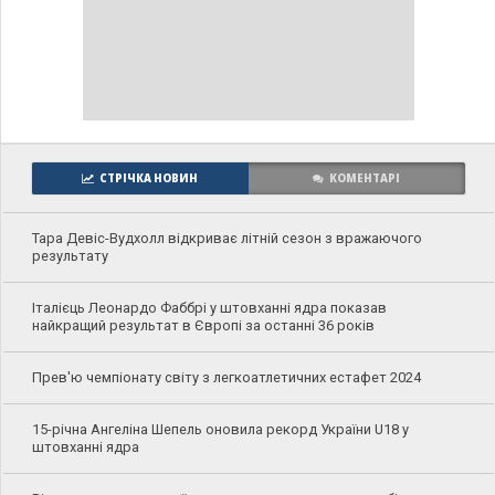
СТРІЧКА НОВИН
КОМЕНТАРІ
Тара Девіс-Вудхолл відкриває літній сезон з вражаючого
результату
Італієць Леонардо Фаббрі у штовханні ядра показав
найкращий результат в Європі за останні 36 років
Прев'ю чемпіонату світу з легкоатлетичних естафет 2024
15-річна Ангеліна Шепель оновила рекорд України U18 у
штовханні ядра