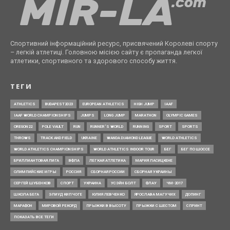
Спортивний інформаційний ресурс, присвячений Королеві спорту
– легкій атлетиці. Головною місією сайту є пропаганда легкої
атлетики, спортивного та здорового способу життя.
ТЕГИ
ATHLETICS
BUDAPEST2023
EUROPEAN ATHLETICS
HIGH JUMP
IAAF
IAAF WORLD CHAMPIONSHIPS
JUMPS
LONG JUMP
MARATHON
OLYMPIC GAMES
OREGON22
POLE VAULT
RUN
RUNNER’S WORLD
RUNNING
SPORT
SPORTS
THROWS
TRACK AND FIELD
UKRAINE
WANDA DIAMOND LEAGUE
WORLD ATHLETICS
WORLD ATHLETICS CHAMPIONSHIPS
WORLD ATHLETICS INDOOR TOUR
БЕГ
БЕГ ПО ШОССЕ
БРИЛЛИАНТОВАЯ ЛИГА
ВФЛА
ЛЕГКАЯ АТЛЕТИКА
МАРИЯ ЛАСИЦКЕНЕ
ОЛИМПИЙСКИЕ ИГРЫ
РОССИЯ
СБОРНАЯ РОССИИ
СБОРНАЯ УКРАИНЫ
СЕРГЕЙ ШУБЕНКОВ
СПОРТ
УКРАИНА
УСЭЙН БОЛТ
ФЛАУ
ЧМ-2017
ШКОЛА БЕГА
ЭЛИУД КИПЧОГЕ
ЮЛИЯ ЛЕВЧЕНКО
ЯРОСЛАВА МАГУЧИХ
ДОПИНГ
МАРАФОН
МИРОВОЙ РЕКОРД
ПРЫЖКИ В ВЫСОТУ
ПРЫЖКИ С ШЕСТОМ
СПРИНТ
ПОКАЗАТЬ ВСЕ ТЕГИ