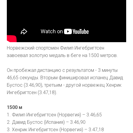
Норвежский спортсмен Филип Ингебригтсен
завоевал золотую медаль в беге на 1500 метров.
Он пробежал дистанцию с результатом - 3 минуты
46,65 секунды. Вторым финишировал испанец Давид
Бустос (3.46,90), третьим - другой норвежец Хенрик
Ингебригтсен (3.47,18).
1500 м
1. Филип Ингебригтсен (Норвегия) – 3.46,65
2. Давид Бустос (Испания) – 3.46,90
3. Хенрик Ингебригтсен (Норвегия) – 3.47,18