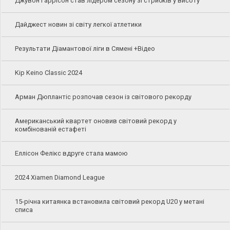
Джувон Гаррісон став лідером сезону зі стрибків у висоту
Дайджест новин зі світу легкої атлетики
Результати Діамантової ліги в Сямені +Відео
Kip Keino Classic 2024
Арман Дюплантіс розпочав сезон із світового рекорду
Американський квартет оновив світовий рекорд у
комбінованій естафеті
Еллісон Фелікс вдруге стала мамою
2024 Xiamen Diamond League
15-річна китаянка встановила світовий рекорд U20 у метані
списа