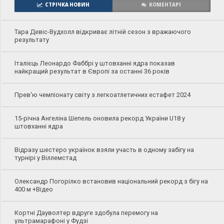
СТРІЧКА НОВИН
КОМЕНТАРІ
Тара Девіс-Вудхолл відкриває літній сезон з вражаючого
результату
Італієць Леонардо Фаббрі у штовханні ядра показав
найкращий результат в Європі за останні 36 років
Прев'ю чемпіонату світу з легкоатлетичних естафет 2024
15-річна Ангеліна Шепель оновила рекорд України U18 у
штовханні ядра
Відразу шестеро українок взяли участь в одному забігу на
турнірі у Віллемстад
Олександр Погорілко встановив національний рекорд з бігу на
400 м +Відео
Кортні Дауволтер вдруге здобула перемогу на
ультрамарафоні у Фудзі