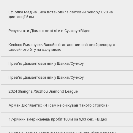
Ефіопка Медіна Ейса встановила світовий рекорд U20 на
дистанції 5 км
Результати Діамантової ліги в Сучжоу +Відео
Кенієць Еммануель Ваньйоні встановив світовий рекорд з
шосейного бігу на одну милю
Прев'ю Діамантової ліги у Шанхаї/Сучжоу
Прев'ю Діамантової ліги у Шанхаї/Сучжоу
2024 Shanghai/Suzhou Diamond League
Арман Дюплантіс: «Я і сам не очікував такого стрибка»
17-річний американець пробіг 100 м за 9,93 сек. +Відео