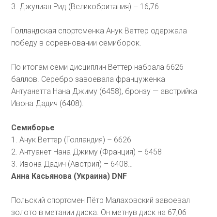
3. Джулиан Рид (Великобритания) – 16,76
Голландская спортсменка Анук Веттер одержала
победу в соревновании семиборок.
По итогам семи дисциплин Веттер набрала 6626
баллов. Серебро завоевала француженка
Антуанетта Нана Джиму (6458), бронзу — австрийка
Ивона Дадич (6408).
Семиборье
1. Анук Веттер (Голландия) – 6626
2. Антуанет Нана Джиму (Франция) – 6458
3. Ивона Дадич (Австрия) – 6408…
Анна Касьянова (Украина) DNF
Польский спортсмен Пётр Малаховский завоевал
золото в метании диска. Он метнув диск на 67,06