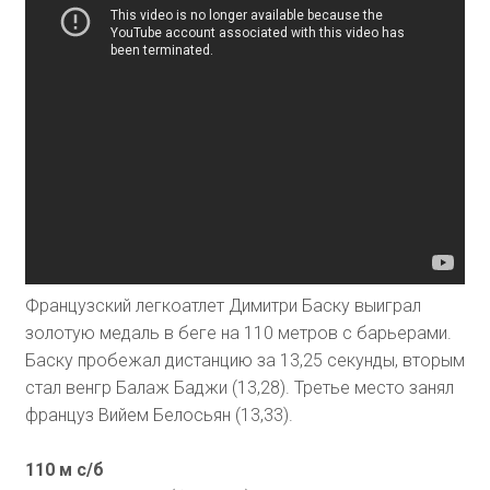
Французский легкоатлет Димитри Баску выиграл
золотую медаль в беге на 110 метров с барьерами.
Баску пробежал дистанцию за 13,25 секунды, вторым
стал венгр Балаж Баджи (13,28). Третье место занял
француз Вийем Белосьян (13,33).
110 м с/б