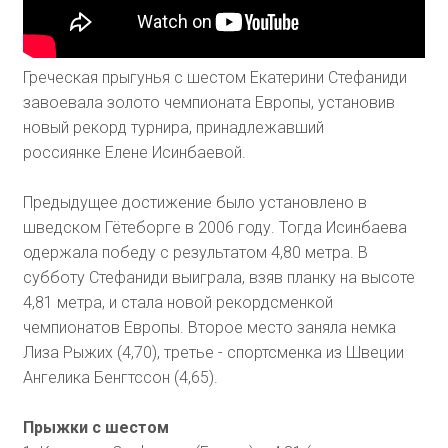
Греческая прыгунья с шестом Екатерини Стефаниди
завоевала золото чемпионата Европы, установив
новый рекорд турнира, принадлежавший
россиянке Елене Исинбаевой.
Предыдущее достижение было установлено в
шведском Гётеборге в 2006 году. Тогда Исинбаева
одержала победу с результатом 4,80 метра. В
субботу Стефаниди выиграла, взяв планку на высоте
4,81 метра, и стала новой рекордсменкой
чемпионатов Европы. Второе место заняла немка
Лиза Рыжих (4,70), третье - спортсменка из Швеции
Ангелика Бенгтссон (4,65).
Прыжки с шестом