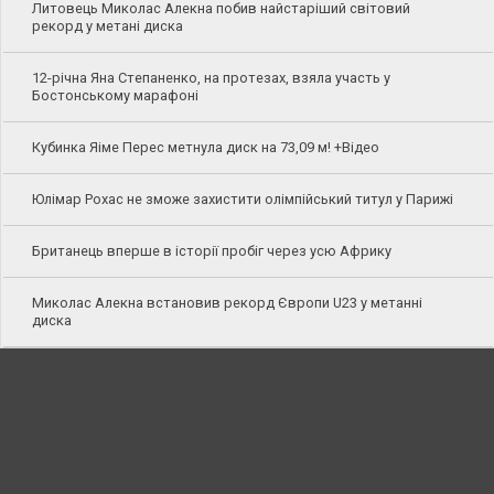
Литовець Миколас Алекна побив найстаріший світовий
рекорд у метані диска
12-річна Яна Степаненко, на протезах, взяла участь у
Бостонському марафоні
Кубинка Яіме Перес метнула диск на 73,09 м! +Відео
Юлімар Рохас не зможе захистити олімпійський титул у Парижі
Британець вперше в історії пробіг через усю Африку
Миколас Алекна встановив рекорд Європи U23 у метанні
диска