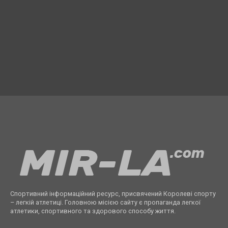
Спортивний інформаційний ресурс, присвячений Королеві спорту
– легкій атлетиці. Головною місією сайту є пропаганда легкої
атлетики, спортивного та здорового способу життя.