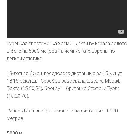
Турецкая спортсменка Ясемин Джан выиграла золото
в беге на 5000 метров на чемпионате Европы по
легкой атлетике.
19-летняя Джан, преодолела дистанцию за 15 минут
18,15 секунды. Серебро завоевала шведка Мераф
Бахта (15.20,54), бронзу — британка Стефани Туэлл
(15.20,70).
Ранее Джан выиграла золото на дистанции 10000
метров.
5000 м