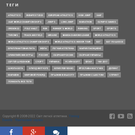
ТЕГИ
ATHLETICS
BUDAPEST2023
EUROPEAN ATHLETICS
HIGH JUMP
IAAF
IAAF WORLD CHAMPIONSHIPS
JUMPS
LONG JUMP
MARATHON
OLYMPIC GAMES
OREGON22
POLE VAULT
RUN
RUNNER’S WORLD
RUNNING
SPORT
SPORTS
THROWS
TRACK AND FIELD
UKRAINE
WANDA DIAMOND LEAGUE
WORLD ATHLETICS
WORLD ATHLETICS CHAMPIONSHIPS
WORLD ATHLETICS INDOOR TOUR
БЕГ
БЕГ ПО ШОССЕ
БРИЛЛИАНТОВАЯ ЛИГА
ВФЛА
ЛЕГКАЯ АТЛЕТИКА
МАРИЯ ЛАСИЦКЕНЕ
ОЛИМПИЙСКИЕ ИГРЫ
РОССИЯ
СБОРНАЯ РОССИИ
СБОРНАЯ УКРАИНЫ
СЕРГЕЙ ШУБЕНКОВ
СПОРТ
УКРАИНА
УСЭЙН БОЛТ
ФЛАУ
ЧМ-2017
ШКОЛА БЕГА
ЭЛИУД КИПЧОГЕ
ЮЛИЯ ЛЕВЧЕНКО
ЯРОСЛАВА МАГУЧИХ
ДОПИНГ
МАРАФОН
МИРОВОЙ РЕКОРД
ПРЫЖКИ В ВЫСОТУ
ПРЫЖКИ С ШЕСТОМ
СПРИНТ
ПОКАЗАТЬ ВСЕ ТЕГИ
Copyright © 2008-2022 Світ легкої атлетики.
Timing
Events - Квитковий сервіс