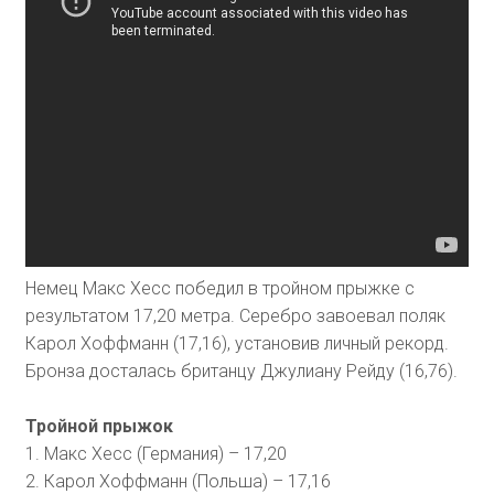
Немец Макс Хесс победил в тройном прыжке с
результатом 17,20 метра. Серебро завоевал поляк
Карол Хоффманн (17,16), установив личный рекорд.
Бронза досталась британцу Джулиану Рейду (16,76).
Тройной прыжок
1. Макс Хесс (Германия) – 17,20
2. Карол Хоффманн (Польша) – 17,16