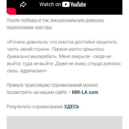
После победы и так эмоциональную девушку
переполняли чувства:
«Я очень довольна, что смогла достойно защитить
честь своей страны. Первое место пришлось
буквально выскребать. Меня закрыли - сюда не
выйти, туда не выйти. Даже не знаю, откуда взялись
силы. Адреналин!»
Прямую трансляцию соревнований можно
посмотреть на нашем сайте –
MIR-LA.com
Результаты соревнования
ЗДЕСЬ