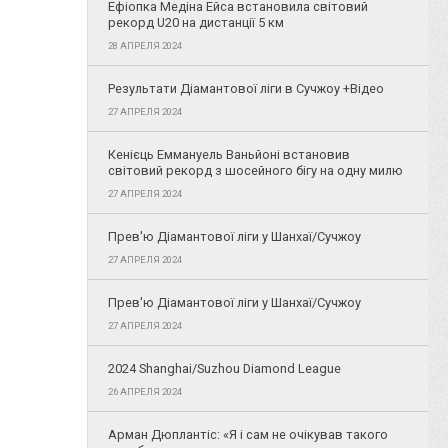
Ефіопка Медіна Ейса встановила світовий
рекорд U20 на дистанції 5 км
28 АПРЕЛЯ 2024
Результати Діамантової ліги в Сучжоу +Відео
27 АПРЕЛЯ 2024
Кенієць Еммануель Ваньйоні встановив
світовий рекорд з шосейного бігу на одну милю
27 АПРЕЛЯ 2024
Прев'ю Діамантової ліги у Шанхаї/Сучжоу
27 АПРЕЛЯ 2024
Прев'ю Діамантової ліги у Шанхаї/Сучжоу
27 АПРЕЛЯ 2024
2024 Shanghai/Suzhou Diamond League
26 АПРЕЛЯ 2024
Арман Дюплантіс: «Я і сам не очікував такого