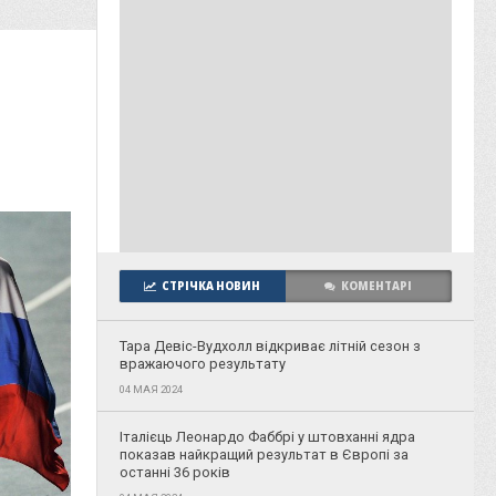
СТРІЧКА НОВИН
КОМЕНТАРІ
Тара Девіс-Вудхолл відкриває літній сезон з
вражаючого результату
04 МАЯ 2024
Італієць Леонардо Фаббрі у штовханні ядра
показав найкращий результат в Європі за
останні 36 років