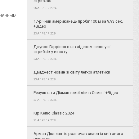
стрибка»
25 АПРЕЛЯ 2024
аненным
17-річний американець пробіг 100 м за 9,93 сек.
+Відео
23 АПРЕЛЯ 2024
Джувон Гаррісон став лідером сезону зі
стрибків у висоту
23 АПРЕЛЯ 2024
Дайджест новин зі світу легкої атлетики
23 АПРЕЛЯ 2024
Результати Діамантової ліги в Сямені +Відео
20 АПРЕЛЯ 2024
Kip Keino Classic 2024
20 АПРЕЛЯ 2024
Арман Дюплантіс розпочав сезон із світового
рекорду