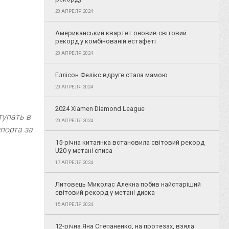
20 АПРЕЛЯ 2024
Американський квартет оновив світовий
рекорд у комбінованій естафеті
20 АПРЕЛЯ 2024
Еллісон Фелікс вдруге стала мамою
20 АПРЕЛЯ 2024
2024 Xiamen Diamond League
тупать в
20 АПРЕЛЯ 2024
порта за
15-річна китаянка встановила світовий рекорд
U20 у метані списа
17 АПРЕЛЯ 2024
Литовець Миколас Алекна побив найстаріший
світовий рекорд у метані диска
15 АПРЕЛЯ 2024
12-річна Яна Степаненко, на протезах, взяла