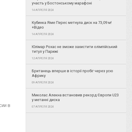
участь у Бостонському марафоні
14 АПРЕЛЯ 2024
Кубинка Яіме Перес метнула диск на 73,09 м!
+Відео
14 АПРЕЛЯ 2024
Юлімар Рохас не зможе захистити олімпійський
титул у Парижі
12 АПРЕЛЯ 2024
Британець вперше в історії пробіг через усю
Африку
09 АПРЕЛЯ 2024
Миколас Алекна встановив рекорд Європи U23
у метанні диска
сии в
07 АПРЕЛЯ 2024