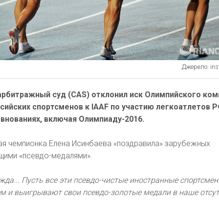
Джерело: in
арбитражный суд (CAS) отклонил иск Олимпийского ком
ссийских спортсменов к IAAF по участию легкоатлетов Р
нованиях, включая Олимпиаду-2016.
ая чемпионка Елена Исинбаева «поздравила» зарубежных
ущими «псевдо-медалями».
жда... Пусть все эти псевдо-чистые иностранные спортсме
ем и выигрывают свои псевдо-золотые медали в наше отсут