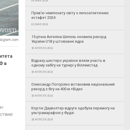
04 МАЯ 2024
Прев'ю чемпіонату світу з легкоатлетичних
естафет 2024
02 МАЯ 2024
15-річна Ангеліна Шепель оновила рекорд
stagram.com
України U18 у штовханні ядра
30 АПРЕЛЯ 2024
итета
Відразу шестеро українок взяли участь в
Ф в
одному забігу на турнірі у Віллемстад
30 АПРЕЛЯ 2024
Олександр Погорілко встановив національний
рекорд з бігу на 400 м +Відео
30 АПРЕЛЯ 2024
ны
Кортні Дауволтер вдруге здобула перемогу на
ультрамарафоні у Фудзі
ствие.
28 АПРЕЛЯ 2024