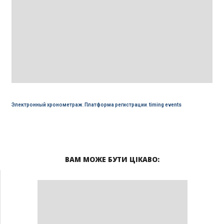
Электронный хронометраж
,
Платформа регистрации
,
timing events
ВАМ МОЖЕ БУТИ ЦІКАВО: