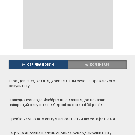
СТРІЧКА НОВИН
КОМЕНТАРІ
Тара Девіс-Вудхолл відкриває літній сезон з вражаючого
результату
Італієць Леонардо Фаббрі у штовханні ядра показав
найкращий результат в Європі за останні 36 років
Прев'ю чемпіонату світу з легкоатлетичних естафет 2024
15-річна Ангеліна Шепель оновила рекорд України U18 у