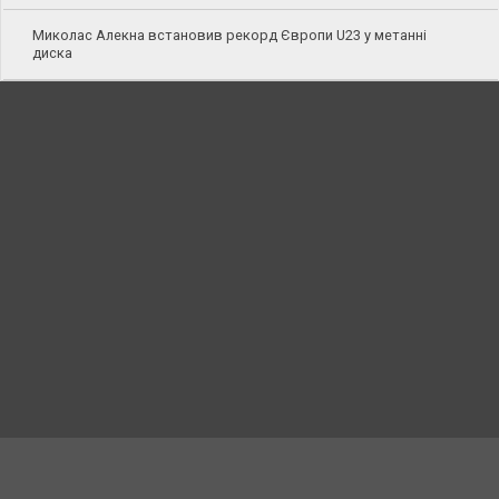
Миколас Алекна встановив рекорд Європи U23 у метанні
диска