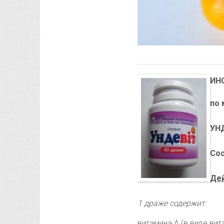
ИН
по 
УН
Сос
Де
1 драже содержит:
витамина А (в виде вит