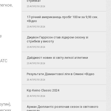
стрибка»
легкое,
25 АПРЕЛЯ 2024
17-річний американець пробіг 100 м за 9,93 сек.
+Відео
23 АПРЕЛЯ 2024
е
Джувон Гаррісон став лідером сезону зі
стрибків у висоту
23 АПРЕЛЯ 2024
Дайджест новин зі світу легкої атлетики
 АТС
23 АПРЕЛЯ 2024
Результати Діамантової ліги в Сямені +Відео
20 АПРЕЛЯ 2024
Kip Keino Classic 2024
20 АПРЕЛЯ 2024
утин),
Арман Дюплантіс розпочав сезон із світового
ческих
рекорду