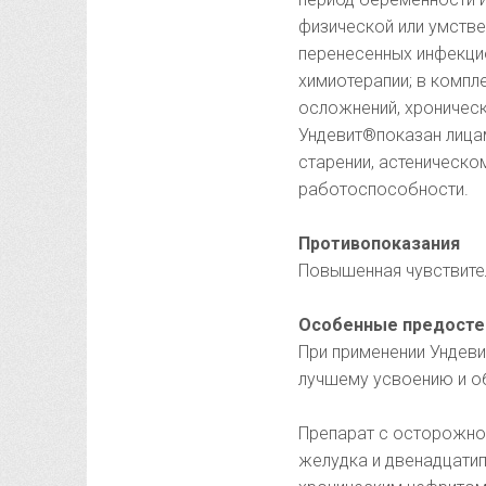
физической или умстве
перенесенных инфекцио
химиотерапии; в компл
осложнений, хроническ
Ундевит®показан лица
старении, астеническ
работоспособности.
Противопоказания
Повышенная чувствител
Особенные предост
При применении Ундев
лучшему усвоению и о
Препарат с осторожно
желудка и двенадцатип