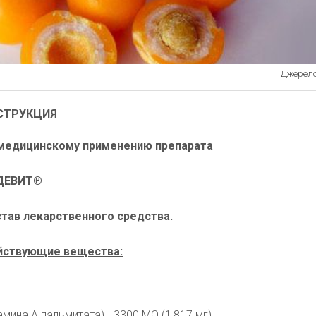
Джерело:
СТРУКЦИЯ
медицинскому применению препарата
ДЕВИТ®
тав лекарственного средства.
йствующие вещества:
амина А пальмитата) - 3300 МО (1,817 мг)