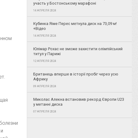
участь у Бостонському марафоні
14 АПРЕЛЯ 2024
Кубинка Яіме Перес метнула диск на 73,09 м!
+Відео
14 АПРЕЛЯ 2024
енном
я
Юлімар Рохас не зможе захистити олімпійський
титул у Парижі
12 АПРЕЛЯ 2024
Британець вперше в історії пробіг через усю
ет.
Африку
09 АПРЕЛЯ 2024
ющая
Миколас Алекна встановив рекорд Європи U23
у метанні диска
07 АПРЕЛЯ 2024
 болезни
 и