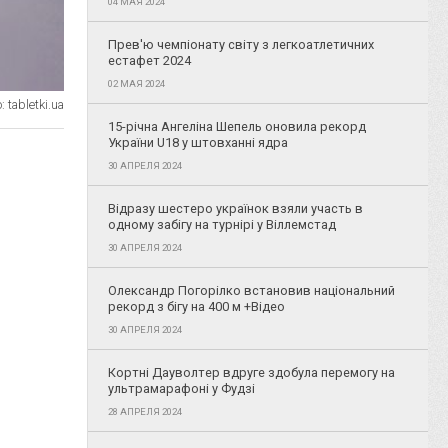
04 МАЯ 2024
Прев'ю чемпіонату світу з легкоатлетичних
естафет 2024
02 МАЯ 2024
 tabletki.ua
15-річна Ангеліна Шепель оновила рекорд
України U18 у штовханні ядра
30 АПРЕЛЯ 2024
Відразу шестеро українок взяли участь в
одному забігу на турнірі у Віллемстад
30 АПРЕЛЯ 2024
Олександр Погорілко встановив національний
рекорд з бігу на 400 м +Відео
30 АПРЕЛЯ 2024
Кортні Дауволтер вдруге здобула перемогу на
ультрамарафоні у Фудзі
28 АПРЕЛЯ 2024