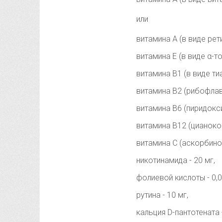
или
витамина А (в виде рети
витамина Е (в виде α-т
витамина В1 (в виде ти
витамина В2 (рибофлави
витамина В6 (пиридокси
витамина В12 (цианокоб
витамина С (аскорбинов
никотинамида - 20 мг,
фолиевой кислоты - 0,0
рутина - 10 мг,
кальция D-пантотената -