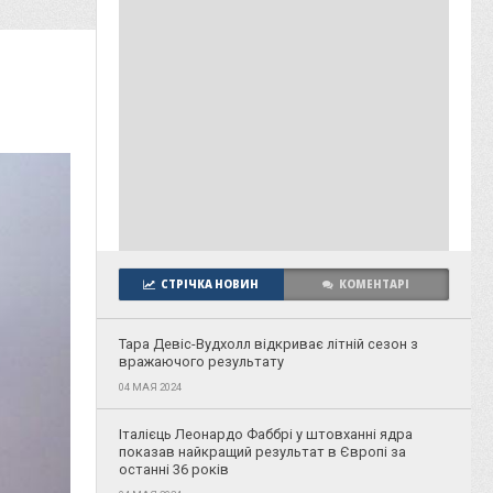
СТРІЧКА НОВИН
КОМЕНТАРІ
Тара Девіс-Вудхолл відкриває літній сезон з
вражаючого результату
04 МАЯ 2024
Італієць Леонардо Фаббрі у штовханні ядра
показав найкращий результат в Європі за
останні 36 років