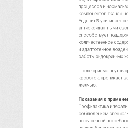
процессов и нормализа
компонентов тканей, н
Ундевит® усиливает н
антиоксидантными свойс
способствует поддержа
количественное содер
и адаптогенное возде
работы эндокринных ж
После приема внутрь 
кровоток, проникает в
желчью.
Показания к примен
Профилактика и терап
соблюдением специаль
повышенной потребност
период беременности и