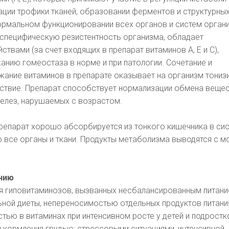
ции трофики тканей, образовании ферментов и структурны
ормальном функционировании всех органов и систем орган
еспецифическую резистентность организма, обладает
твами (за счет входящих в препарат витаминов А, Е и С),
нию гомеостаза в норме и при патологии. Сочетание и
жание витаминов в препарате оказывает на организм тони
йствие. Препарат способствует нормализации обмена вещес
елез, нарушаемых с возрастом.
препарат хорошо абсорбируется из тонкого кишечника в си
о все органы и ткани. Продукты метаболизма выводятся с м
ению
ия гиповитаминозов, вызванных несбалансированным питани
ной диеты, непереносимостью отдельных продуктов питани
ью в витаминах при интенсивном росте у детей и подростко
 кормления грудью; стрессовыми ситуациями, интенсивной