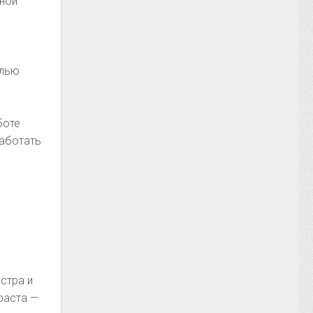
нной
елью
боте
работать
стра и
раста —