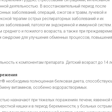
нной деятельностью. В восстановительный период после
нных заболеваний, операций, ожогов и травм, лучевой и
ексной терапии острых респираторных заболеваний и их
их заболеваний, патологии эндокринной и иммунной систем.
м среднего и пожилого возраста, а также при преждеврем
ом синдроме для улучшения обменных процессов, повышени
ьность к компонентам препарата. Детский возраст до 14 л
ережения
ит® необходима полноценная белковая диета, способству
бмену витаминов, особенно водорастворимых.
стью назначают при тяжелых поражениях печени, язвенной
ерстной кишки и в период беременности, у больных острым