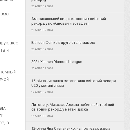
х
20 АПРЕЛЯ 2024
изма.
Американський квартет оновив світовий
рекорд у комбінованій естафеті
20 АПРЕЛЯ 2024
зирующее
Еллісон Фелікс вдруге стала мамою
тв и
20 АПРЕЛЯ 2024
2024 Xiamen Diamond League
20 АПРЕЛЯ 2024
стемный
очой,
15-річна китаянка встановила світовий рекорд
U20 у метані списа
17 АПРЕЛЯ 2024
Литовець Миколас Алекна побив найстаріший
ем,
світовий рекорд у метані диска
я;
15 АПРЕЛЯ 2024
в, в
12-річна Яна Степаненко, на протезах, взяла