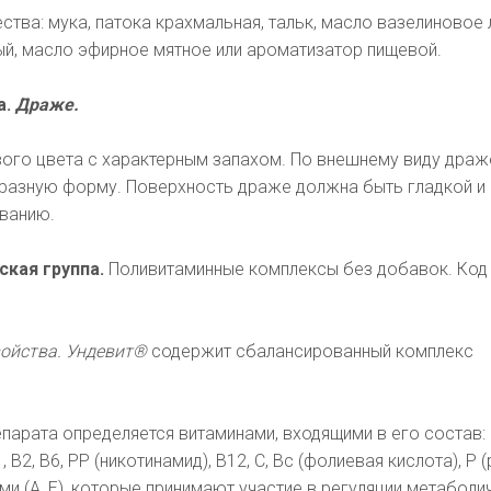
тва: мука, патока крахмальная, тальк, масло вазелиновое 
ый, масло эфирное мятное или ароматизатор пищевой.
а.
Драже.
го цвета с характерным запахом. По внешнему виду драж
азную форму. Поверхность драже должна быть гладкой и
ванию.
кая группа.
Поливитаминные комплексы без добавок. Код
ойства. Ундевит®
содержит сбалансированный комплекс
парата определяется витаминами, входящими в его состав:
2, В6, РР (никотинамид), В12, С, Вс (фолиевая кислота), Р (р
и (А, Е), которые принимают участие в регуляции метаболи