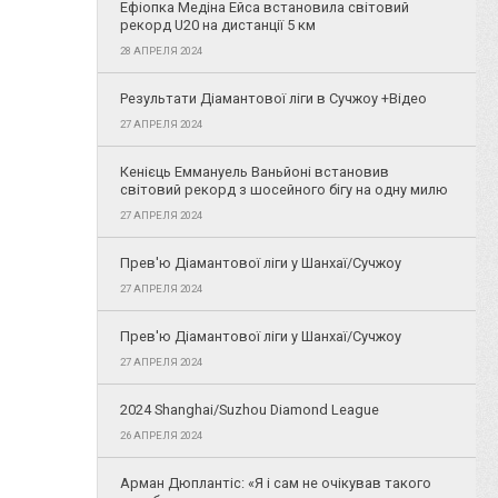
Ефіопка Медіна Ейса встановила світовий
рекорд U20 на дистанції 5 км
28 АПРЕЛЯ 2024
Результати Діамантової ліги в Сучжоу +Відео
27 АПРЕЛЯ 2024
Кенієць Еммануель Ваньйоні встановив
світовий рекорд з шосейного бігу на одну милю
27 АПРЕЛЯ 2024
Прев'ю Діамантової ліги у Шанхаї/Сучжоу
27 АПРЕЛЯ 2024
Прев'ю Діамантової ліги у Шанхаї/Сучжоу
27 АПРЕЛЯ 2024
2024 Shanghai/Suzhou Diamond League
26 АПРЕЛЯ 2024
Арман Дюплантіс: «Я і сам не очікував такого