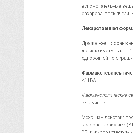
вспомогательные вещес
сахароза, воск пчелин
Лекарственная форм
Драже желто-оранжево
должно иметь шарообр
однородной по окраши
Фармакотерапевтичес
А11ВА.
Фармакологические св
витаминов.
Механизм действия пре
водорастворимыми (В1, В
В5) и жирорастворимым