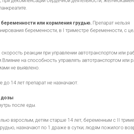
, при декомпенсации сердечной деятельности, желчнокаме
панкреатите.
 беременности или кормления грудью.
Препарат нельзя
анирования беременности, в І триместре беременности, с ц
 скорость реакции при управлении автотранспортом или ра
.Влияние на способность управлять автотранспортом или 
ами не выявлено.
е до 14 лет препарат не назначают.
 дозы
утрь после еды.
лью взрослым, детям старше 14 лет, беременным с ΙΙ триме
рудью, назначают по 1 драже в сутки; людям пожилого воз