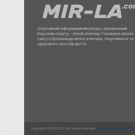
Спортивний інформаційний ресурс, присвячений
Королеві спорту – легкій атлетиці. Головною місією
сайту є пропаганда легкої атлетики, спортивного та
здорового способу життя.
Copyright © 2008-2022 Світ легкої атлетики.
Timing Events - Квитков