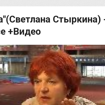
а"(Светлана Стыркина) 
се +Видео