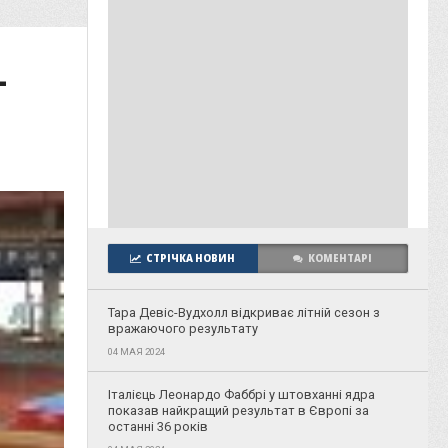
-
СТРІЧКА НОВИН
КОМЕНТАРІ
Тара Девіс-Вудхолл відкриває літній сезон з
вражаючого результату
04 МАЯ 2024
Італієць Леонардо Фаббрі у штовханні ядра
показав найкращий результат в Європі за
останні 36 років