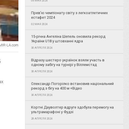
04 МАЯ 2024
Прев'ю чемпіонату світу з легкоатлетичних
естафет 2024
02 МАЯ 2024
15-річна Ангеліна Шепель оновила рекорд
України U18 у штовханні ядра
MIR-LA.com
30 АПРЕЛЯ 2024
Відразу шестеро українок взяли участь в
б
одному забігу на турнірі у Віллемстад
30 АПРЕЛЯ 2024
ах
Олександр Погорілко встановив національний
рекорд з бігу на 400 м +Відео
30 АПРЕЛЯ 2024
Кортні Дауволтер вдруге здобула перемогу на
ультрамарафоні у Фудзі
28 АПРЕЛЯ 2024