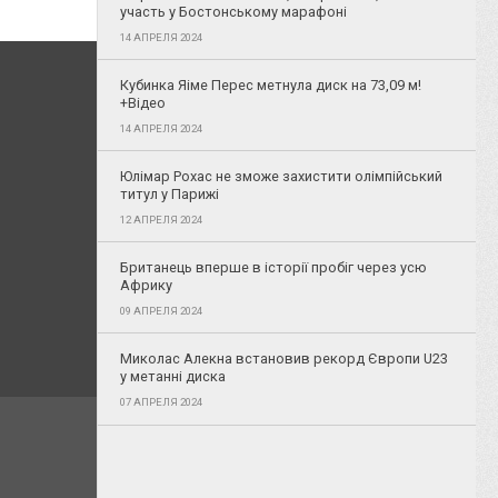
участь у Бостонському марафоні
14 АПРЕЛЯ 2024
Кубинка Яіме Перес метнула диск на 73,09 м!
+Відео
14 АПРЕЛЯ 2024
Юлімар Рохас не зможе захистити олімпійський
титул у Парижі
12 АПРЕЛЯ 2024
Британець вперше в історії пробіг через усю
Африку
09 АПРЕЛЯ 2024
Миколас Алекна встановив рекорд Європи U23
у метанні диска
07 АПРЕЛЯ 2024