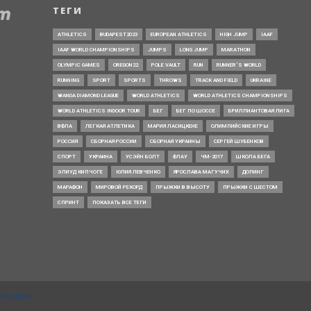
ТЕГИ
ATHLETICS
BUDAPEST2023
EUROPEAN ATHLETICS
HIGH JUMP
IAAF
IAAF WORLD CHAMPIONSHIPS
JUMPS
LONG JUMP
MARATHON
OLYMPIC GAMES
OREGON22
POLE VAULT
RUN
RUNNER’S WORLD
RUNNING
SPORT
SPORTS
THROWS
TRACK AND FIELD
UKRAINE
WANDA DIAMOND LEAGUE
WORLD ATHLETICS
WORLD ATHLETICS CHAMPIONSHIPS
WORLD ATHLETICS INDOOR TOUR
БЕГ
БЕГ ПО ШОССЕ
БРИЛЛИАНТОВАЯ ЛИГА
ВФЛА
ЛЕГКАЯ АТЛЕТИКА
МАРИЯ ЛАСИЦКЕНЕ
ОЛИМПИЙСКИЕ ИГРЫ
РОССИЯ
СБОРНАЯ РОССИИ
СБОРНАЯ УКРАИНЫ
СЕРГЕЙ ШУБЕНКОВ
СПОРТ
УКРАИНА
УСЭЙН БОЛТ
ФЛАУ
ЧМ-2017
ШКОЛА БЕГА
ЭЛИУД КИПЧОГЕ
ЮЛИЯ ЛЕВЧЕНКО
ЯРОСЛАВА МАГУЧИХ
ДОПИНГ
МАРАФОН
МИРОВОЙ РЕКОРД
ПРЫЖКИ В ВЫСОТУ
ПРЫЖКИ С ШЕСТОМ
СПРИНТ
ПОКАЗАТЬ ВСЕ ТЕГИ
ий сервіс