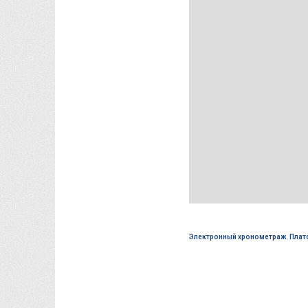
Электронный хронометраж
,
Плат