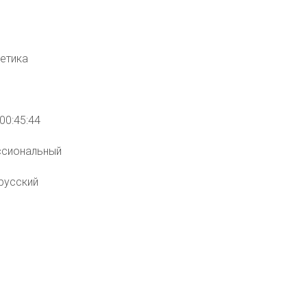
летика
н
00:45:44
сиональный
русский