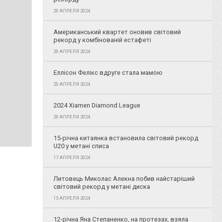
20 АПРЕЛЯ 2024
Американський квартет оновив світовий
рекорд у комбінованій естафеті
20 АПРЕЛЯ 2024
Еллісон Фелікс вдруге стала мамою
20 АПРЕЛЯ 2024
2024 Xiamen Diamond League
20 АПРЕЛЯ 2024
15-річна китаянка встановила світовий рекорд
U20 у метані списа
17 АПРЕЛЯ 2024
Литовець Миколас Алекна побив найстаріший
світовий рекорд у метані диска
15 АПРЕЛЯ 2024
12-річна Яна Степаненко, на протезах, взяла