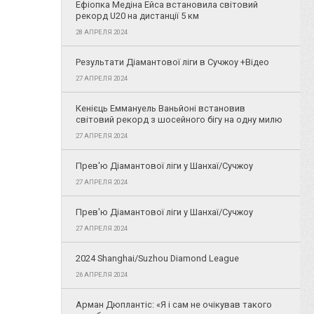
Ефіопка Медіна Ейса встановила світовий
рекорд U20 на дистанції 5 км
28 АПРЕЛЯ 2024
Результати Діамантової ліги в Сучжоу +Відео
27 АПРЕЛЯ 2024
Кенієць Еммануель Ваньйоні встановив
світовий рекорд з шосейного бігу на одну милю
27 АПРЕЛЯ 2024
Прев'ю Діамантової ліги у Шанхаї/Сучжоу
27 АПРЕЛЯ 2024
Прев'ю Діамантової ліги у Шанхаї/Сучжоу
27 АПРЕЛЯ 2024
2024 Shanghai/Suzhou Diamond League
26 АПРЕЛЯ 2024
Арман Дюплантіс: «Я і сам не очікував такого