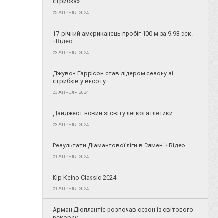
стрибка»
25 АПРЕЛЯ 2024
17-річний американець пробіг 100 м за 9,93 сек.
+Відео
23 АПРЕЛЯ 2024
Джувон Гаррісон став лідером сезону зі
стрибків у висоту
23 АПРЕЛЯ 2024
Дайджест новин зі світу легкої атлетики
23 АПРЕЛЯ 2024
Результати Діамантової ліги в Сямені +Відео
20 АПРЕЛЯ 2024
Kip Keino Classic 2024
20 АПРЕЛЯ 2024
Арман Дюплантіс розпочав сезон із світового
рекорду