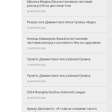
Ефіопка Медіна Ейса встановила світовий
рекорд U20 на дистанції 5 км
28 АПРЕЛЯ 2024
Результати Діамантової ліги в Сучжоу +Відео
27 АПРЕЛЯ 2024
Кенієць Еммануель Ваньйоні встановив
світовий рекорд з шосейного бігу на одну милю
27 АПРЕЛЯ 2024
Прев'ю Діамантової ліги у Шанхаї/Сучжоу
27 АПРЕЛЯ 2024
Прев'ю Діамантової ліги у Шанхаї/Сучжоу
27 АПРЕЛЯ 2024
2024 Shanghai/Suzhou Diamond League
26 АПРЕЛЯ 2024
Арман Дюплантіс: «Я і сам не очікував такого