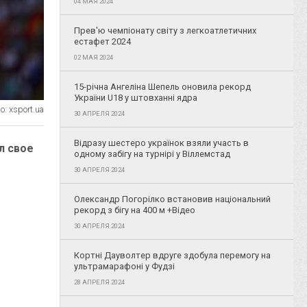
04 МАЯ 2024
Прев'ю чемпіонату світу з легкоатлетичних
естафет 2024
02 МАЯ 2024
15-річна Ангеліна Шепель оновила рекорд
України U18 у штовханні ядра
: xsport.ua
30 АПРЕЛЯ 2024
Відразу шестеро українок взяли участь в
л свое
одному забігу на турнірі у Віллемстад
30 АПРЕЛЯ 2024
Олександр Погорілко встановив національний
рекорд з бігу на 400 м +Відео
30 АПРЕЛЯ 2024
Кортні Дауволтер вдруге здобула перемогу на
ультрамарафоні у Фудзі
28 АПРЕЛЯ 2024