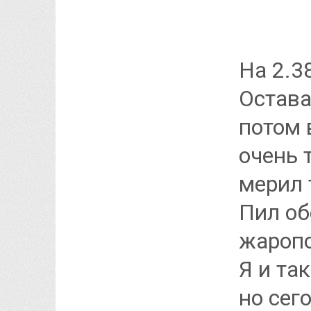
На 2.3
Остава
потом 
очень 
мерил 
Пил об
жаропо
Я и та
но сег