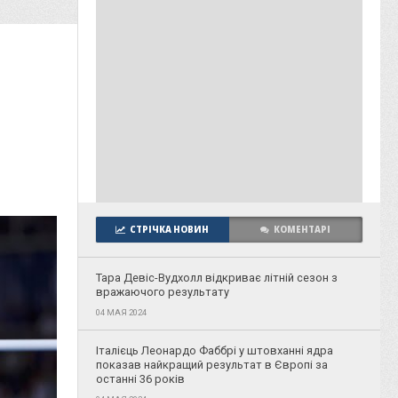
СТРІЧКА НОВИН
КОМЕНТАРІ
Тара Девіс-Вудхолл відкриває літній сезон з
вражаючого результату
04 МАЯ 2024
Італієць Леонардо Фаббрі у штовханні ядра
показав найкращий результат в Європі за
останні 36 років