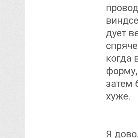
провод
виндсе
дует ве
спряче
когда
форму,
затем 
хуже.
Я дово