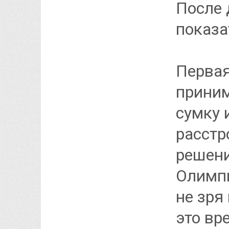
После 
показа
Первая
приним
сумку 
расстр
решени
Олимпи
не зря
это вр