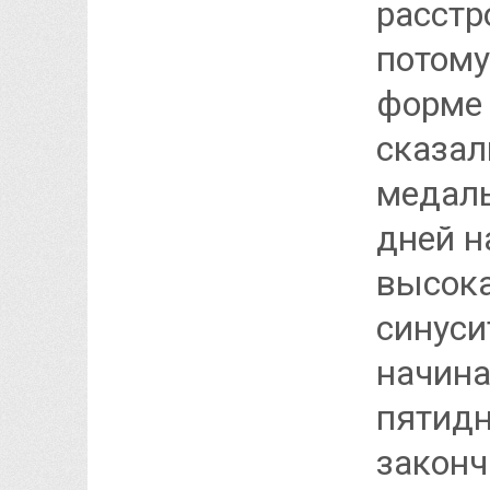
расстр
потому
форме 
сказал
медаль
дней н
высока
синуси
начина
пятидн
законч