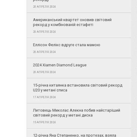
20 АПРЕЛЯ 2024
Американський квартет оновив світовий
рекорд у комбінованій естафеті
20 АПРЕЛЯ 2024
Еллісон Фелікс вдруге стала мамою
20 АПРЕЛЯ 2024
2024 Xiamen Diamond League
20 АПРЕЛЯ 2024
15-річна китаянка встановила світовий рекорд
U20 у метані списа
17 АПРЕЛЯ 2024
Литовець Миколас Алекна побив найстаріший
світовий рекорд у метані диска
15 АПРЕЛЯ 2024
12-річна Яна Степаненко, на протезах, взяла