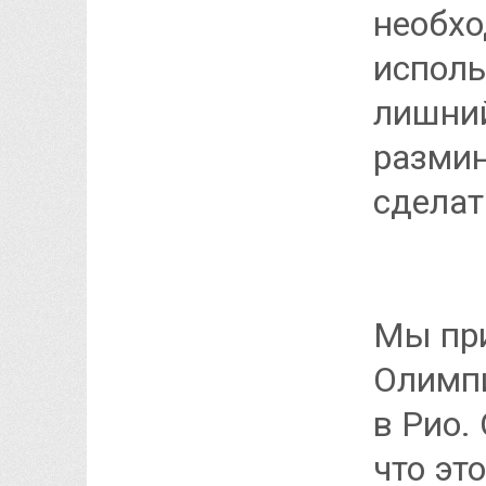
необхо
исполь
лишний
размин
сделат
Мы при
Олимпи
в Рио.
что эт