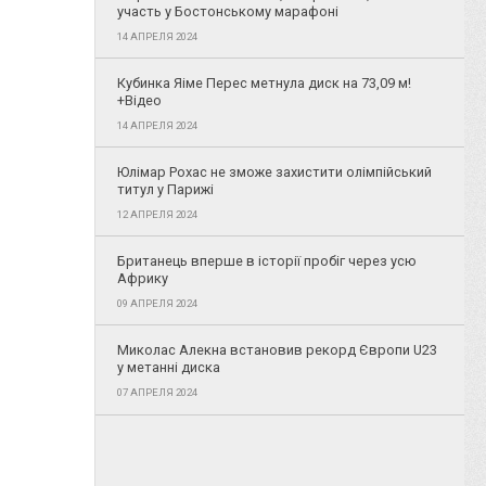
участь у Бостонському марафоні
14 АПРЕЛЯ 2024
Кубинка Яіме Перес метнула диск на 73,09 м!
+Відео
14 АПРЕЛЯ 2024
Юлімар Рохас не зможе захистити олімпійський
титул у Парижі
12 АПРЕЛЯ 2024
Британець вперше в історії пробіг через усю
Африку
09 АПРЕЛЯ 2024
Миколас Алекна встановив рекорд Європи U23
у метанні диска
07 АПРЕЛЯ 2024