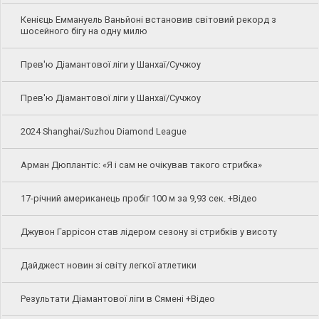
Кенієць Еммануель Ваньйоні встановив світовий рекорд з
шосейного бігу на одну милю
Прев'ю Діамантової ліги у Шанхаї/Сучжоу
Прев'ю Діамантової ліги у Шанхаї/Сучжоу
2024 Shanghai/Suzhou Diamond League
Арман Дюплантіс: «Я і сам не очікував такого стрибка»
17-річний американець пробіг 100 м за 9,93 сек. +Відео
Джувон Гаррісон став лідером сезону зі стрибків у висоту
Дайджест новин зі світу легкої атлетики
Результати Діамантової ліги в Сямені +Відео