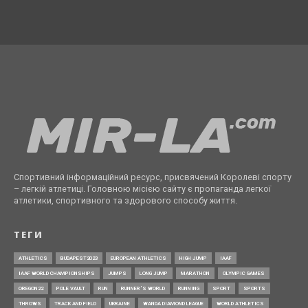
Спортивний інформаційний ресурс, присвячений Королеві спорту
– легкій атлетиці. Головною місією сайту є пропаганда легкої
атлетики, спортивного та здорового способу життя.
ТЕГИ
ATHLETICS
BUDAPEST2023
EUROPEAN ATHLETICS
HIGH JUMP
IAAF
IAAF WORLD CHAMPIONSHIPS
JUMPS
LONG JUMP
MARATHON
OLYMPIC GAMES
OREGON22
POLE VAULT
RUN
RUNNER’S WORLD
RUNNING
SPORT
SPORTS
THROWS
TRACK AND FIELD
UKRAINE
WANDA DIAMOND LEAGUE
WORLD ATHLETICS