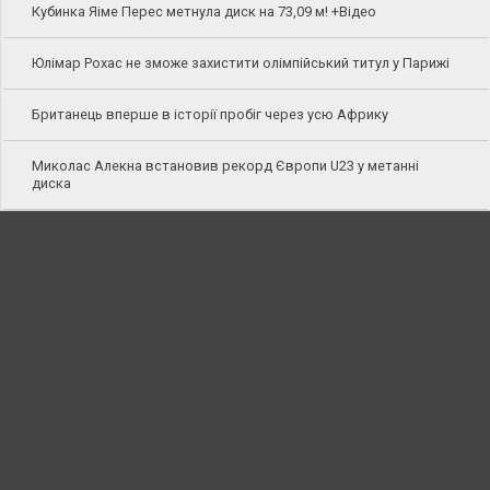
Кубинка Яіме Перес метнула диск на 73,09 м! +Відео
Юлімар Рохас не зможе захистити олімпійський титул у Парижі
Британець вперше в історії пробіг через усю Африку
Миколас Алекна встановив рекорд Європи U23 у метанні
диска