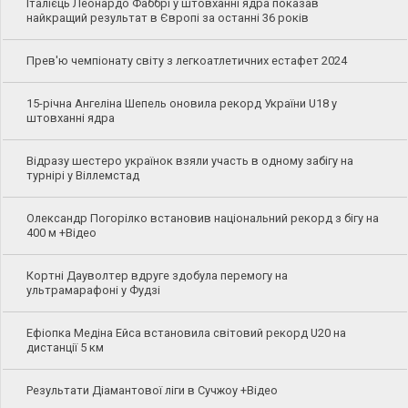
Італієць Леонардо Фаббрі у штовханні ядра показав
найкращий результат в Європі за останні 36 років
Прев'ю чемпіонату світу з легкоатлетичних естафет 2024
15-річна Ангеліна Шепель оновила рекорд України U18 у
штовханні ядра
Відразу шестеро українок взяли участь в одному забігу на
турнірі у Віллемстад
Олександр Погорілко встановив національний рекорд з бігу на
400 м +Відео
Кортні Дауволтер вдруге здобула перемогу на
ультрамарафоні у Фудзі
Ефіопка Медіна Ейса встановила світовий рекорд U20 на
дистанції 5 км
Результати Діамантової ліги в Сучжоу +Відео