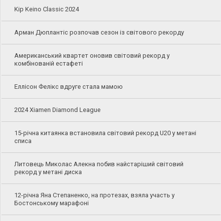
Kip Keino Classic 2024
Арман Дюплантіс розпочав сезон із світового рекорду
Американський квартет оновив світовий рекорд у
комбінованій естафеті
Еллісон Фелікс вдруге стала мамою
2024 Xiamen Diamond League
15-річна китаянка встановила світовий рекорд U20 у метані
списа
Литовець Миколас Алекна побив найстаріший світовий
рекорд у метані диска
12-річна Яна Степаненко, на протезах, взяла участь у
Бостонському марафоні