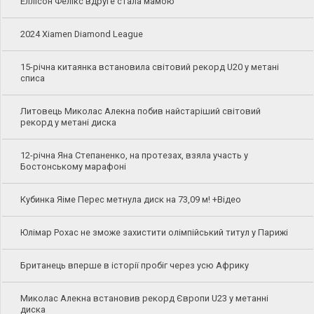
Еллісон Фелікс вдруге стала мамою
2024 Xiamen Diamond League
15-річна китаянка встановила світовий рекорд U20 у метані
списа
Литовець Миколас Алекна побив найстаріший світовий
рекорд у метані диска
12-річна Яна Степаненко, на протезах, взяла участь у
Бостонському марафоні
Кубинка Яіме Перес метнула диск на 73,09 м! +Відео
Юлімар Рохас не зможе захистити олімпійський титул у Парижі
Британець вперше в історії пробіг через усю Африку
Миколас Алекна встановив рекорд Європи U23 у метанні
диска