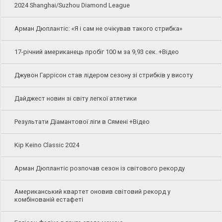
2024 Shanghai/Suzhou Diamond League
Арман Дюплантіс: «Я і сам не очікував такого стрибка»
17-річний американець пробіг 100 м за 9,93 сек. +Відео
Джувон Гаррісон став лідером сезону зі стрибків у висоту
Дайджест новин зі світу легкої атлетики
Результати Діамантової ліги в Сямені +Відео
Kip Keino Classic 2024
Арман Дюплантіс розпочав сезон із світового рекорду
Американський квартет оновив світовий рекорд у
комбінованій естафеті