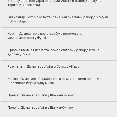
Відразу шестеро українок взяли участь в одному забігу на
турнірі у Віллемстад
Олександр Погорілко встановив національний рекорд з бігу на
400 м +Відео
Кортні Дауволтер вдруге здобула перемогу на
ультрамарафоні у Фудзі
Ефіопка Медіна Ейса встановила світовий рекорд U20 на
дистанції 5 км
Результати Діамантової ліги в Сучжоу +Відео
Кенієць Еммануель Ваньйоні встановив світовий рекорд з
шосейного бігу на одну милю
Прев'ю Діамантової ліги у Шанхаї/Сучжоу
Прев'ю Діамантової ліги у Шанхаї/Сучжоу