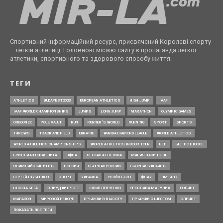
Спортивний інформаційний ресурс, присвячений Королеві спорту
– легкій атлетиці. Головною місією сайту є пропаганда легкої
атлетики, спортивного та здорового способу життя.
ТЕГИ
ATHLETICS
BUDAPEST2023
EUROPEAN ATHLETICS
HIGH JUMP
IAAF
IAAF WORLD CHAMPIONSHIPS
JUMPS
LONG JUMP
MARATHON
OLYMPIC GAMES
OREGON22
POLE VAULT
RUN
RUNNER’S WORLD
RUNNING
SPORT
SPORTS
THROWS
TRACK AND FIELD
UKRAINE
WANDA DIAMOND LEAGUE
WORLD ATHLETICS
WORLD ATHLETICS CHAMPIONSHIPS
WORLD ATHLETICS INDOOR TOUR
БЕГ
БЕГ ПО ШОССЕ
БРИЛЛИАНТОВАЯ ЛИГА
ВФЛА
ЛЕГКАЯ АТЛЕТИКА
МАРИЯ ЛАСИЦКЕНЕ
ОЛИМПИЙСКИЕ ИГРЫ
РОССИЯ
СБОРНАЯ РОССИИ
СБОРНАЯ УКРАИНЫ
СЕРГЕЙ ШУБЕНКОВ
СПОРТ
УКРАИНА
УСЭЙН БОЛТ
ФЛАУ
ЧМ-2017
ШКОЛА БЕГА
ЭЛИУД КИПЧОГЕ
ЮЛИЯ ЛЕВЧЕНКО
ЯРОСЛАВА МАГУЧИХ
ДОПИНГ
МАРАФОН
МИРОВОЙ РЕКОРД
ПРЫЖКИ В ВЫСОТУ
ПРЫЖКИ С ШЕСТОМ
СПРИНТ
ПОКАЗАТЬ ВСЕ ТЕГИ