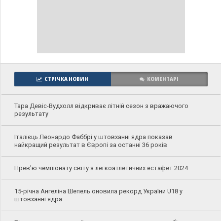
СТРІЧКА НОВИН
КОМЕНТАРІ
Тара Девіс-Вудхолл відкриває літній сезон з вражаючого
результату
Італієць Леонардо Фаббрі у штовханні ядра показав
найкращий результат в Європі за останні 36 років
Прев'ю чемпіонату світу з легкоатлетичних естафет 2024
15-річна Ангеліна Шепель оновила рекорд України U18 у
штовханні ядра