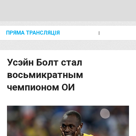
ПРЯМА ТРАНСЛЯЦІЯ
I
2024 SHANGHAI/SUZHOU DIAMOND LEAGUE
KIP KEINO CLASSIC 2024
Усэйн Болт стал
восьмикратным
чемпионом ОИ