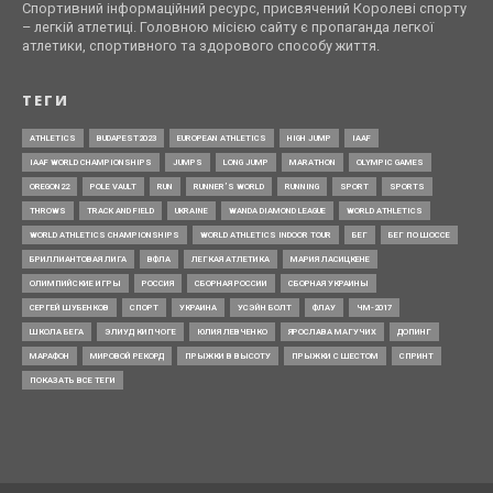
Спортивний інформаційний ресурс, присвячений Королеві спорту
– легкій атлетиці. Головною місією сайту є пропаганда легкої
атлетики, спортивного та здорового способу життя.
ТЕГИ
ATHLETICS
BUDAPEST2023
EUROPEAN ATHLETICS
HIGH JUMP
IAAF
IAAF WORLD CHAMPIONSHIPS
JUMPS
LONG JUMP
MARATHON
OLYMPIC GAMES
OREGON22
POLE VAULT
RUN
RUNNER’S WORLD
RUNNING
SPORT
SPORTS
THROWS
TRACK AND FIELD
UKRAINE
WANDA DIAMOND LEAGUE
WORLD ATHLETICS
WORLD ATHLETICS CHAMPIONSHIPS
WORLD ATHLETICS INDOOR TOUR
БЕГ
БЕГ ПО ШОССЕ
БРИЛЛИАНТОВАЯ ЛИГА
ВФЛА
ЛЕГКАЯ АТЛЕТИКА
МАРИЯ ЛАСИЦКЕНЕ
ОЛИМПИЙСКИЕ ИГРЫ
РОССИЯ
СБОРНАЯ РОССИИ
СБОРНАЯ УКРАИНЫ
СЕРГЕЙ ШУБЕНКОВ
СПОРТ
УКРАИНА
УСЭЙН БОЛТ
ФЛАУ
ЧМ-2017
ШКОЛА БЕГА
ЭЛИУД КИПЧОГЕ
ЮЛИЯ ЛЕВЧЕНКО
ЯРОСЛАВА МАГУЧИХ
ДОПИНГ
МАРАФОН
МИРОВОЙ РЕКОРД
ПРЫЖКИ В ВЫСОТУ
ПРЫЖКИ С ШЕСТОМ
СПРИНТ
ПОКАЗАТЬ ВСЕ ТЕГИ