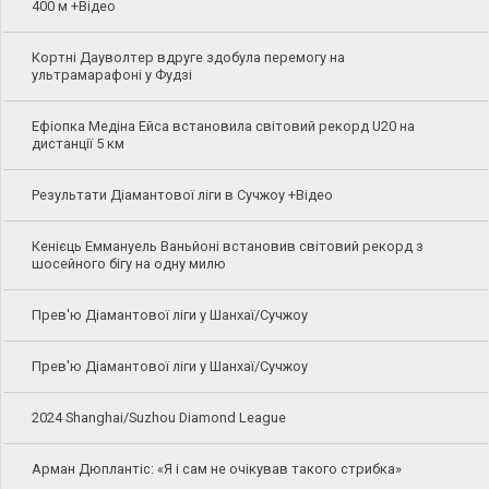
400 м +Відео
Кортні Дауволтер вдруге здобула перемогу на
ультрамарафоні у Фудзі
Ефіопка Медіна Ейса встановила світовий рекорд U20 на
дистанції 5 км
Результати Діамантової ліги в Сучжоу +Відео
Кенієць Еммануель Ваньйоні встановив світовий рекорд з
шосейного бігу на одну милю
Прев'ю Діамантової ліги у Шанхаї/Сучжоу
Прев'ю Діамантової ліги у Шанхаї/Сучжоу
2024 Shanghai/Suzhou Diamond League
Арман Дюплантіс: «Я і сам не очікував такого стрибка»