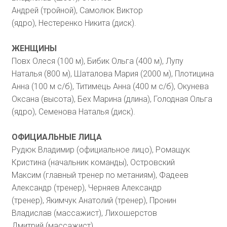
Андрей (тройной), Самолюк Виктор
(ядро), Нестеренко Никита (диск).
ЖЕНЩИНЫ
Повх Олеся (100 м), Бибик Ольга (400 м), Лупу
Наталья (800 м), Шаталова Мария (2000 м), Плотицина
Анна (100 м с/б), Титимець Анна (400 м с/б), Окунева
Оксана (высота), Бех Марина (длина), Голодная Ольга
(ядро), Семенова Наталья (диск).
ОФИЦИАЛЬНЫЕ ЛИЦА
Рудюк Владимир (официальное лицо), Ромащук
Кристина (начальник команды), Островский
Максим (главный тренер по метаниям), Фадеев
Александр (тренер), Черняев Александр
(тренер), Якимчук Анатолий (тренер), Пронин
Владислав (массажист), Лихошерстов
Дмитрий (массажист).