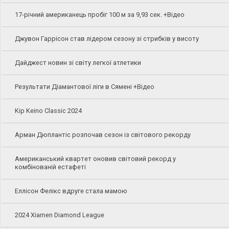
17-річний американець пробіг 100 м за 9,93 сек. +Відео
Джувон Гаррісон став лідером сезону зі стрибків у висоту
Дайджест новин зі світу легкої атлетики
Результати Діамантової ліги в Сямені +Відео
Kip Keino Classic 2024
Арман Дюплантіс розпочав сезон із світового рекорду
Американський квартет оновив світовий рекорд у
комбінованій естафеті
Еллісон Фелікс вдруге стала мамою
2024 Xiamen Diamond League