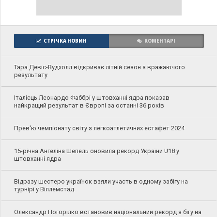
СТРІЧКА НОВИН
КОМЕНТАРІ
Тара Девіс-Вудхолл відкриває літній сезон з вражаючого
результату
Італієць Леонардо Фаббрі у штовханні ядра показав
найкращий результат в Європі за останні 36 років
Прев'ю чемпіонату світу з легкоатлетичних естафет 2024
15-річна Ангеліна Шепель оновила рекорд України U18 у
штовханні ядра
Відразу шестеро українок взяли участь в одному забігу на
турнірі у Віллемстад
Олександр Погорілко встановив національний рекорд з бігу на