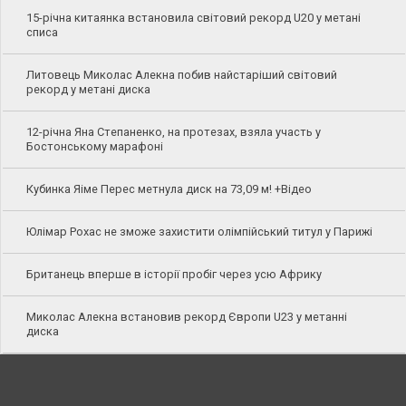
15-річна китаянка встановила світовий рекорд U20 у метані
списа
Литовець Миколас Алекна побив найстаріший світовий
рекорд у метані диска
12-річна Яна Степаненко, на протезах, взяла участь у
Бостонському марафоні
Кубинка Яіме Перес метнула диск на 73,09 м! +Відео
Юлімар Рохас не зможе захистити олімпійський титул у Парижі
Британець вперше в історії пробіг через усю Африку
Миколас Алекна встановив рекорд Європи U23 у метанні
диска