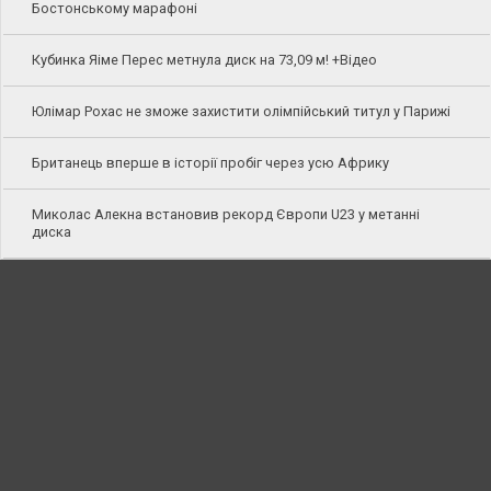
Бостонському марафоні
Кубинка Яіме Перес метнула диск на 73,09 м! +Відео
Юлімар Рохас не зможе захистити олімпійський титул у Парижі
Британець вперше в історії пробіг через усю Африку
Миколас Алекна встановив рекорд Європи U23 у метанні
диска