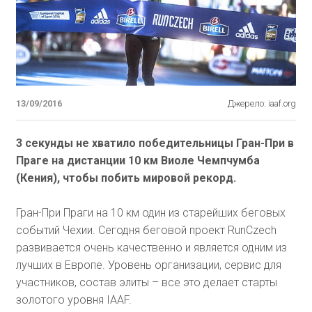
13/09/2016
Джерело: iaaf.org
3 секунды не хватило победительницы Гран-При в
Праге на дистанции 10 км Виоле Чемпчумба
(Кения), чтобы побить мировой рекорд.
Гран-При Праги на 10 км один из старейших беговых
событий Чехии. Сегодня беговой проект RunCzech
развивается очень качественно и является одним из
лучших в Европе. Уровень организации, сервис для
участников, состав элиты – все это делает старты
золотого уровня IAAF.