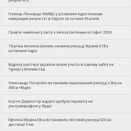
результату
Італієць Леонардо Фаббрі у штовханні ядра показав
найкращий результат в Європі за останні 36 років
Прев'ю чемпіонату світу з легкоатлетичних естафет 2024
15-річна Ангеліна Шепель оновила рекорд України U18 у
штовханні ядра
Відразу шестеро українок взяли участь в одному забігу на
турнірі у Віллемстад
Олександр Погорілко встановив національний рекорд з бігу на
400 м +Відео
Кортні Дауволтер вдруге здобула перемогу на
ультрамарафоні у Фудзі
Ефіопка Медіна Ейса встановила світовий рекорд U20 на
дистанції 5 км