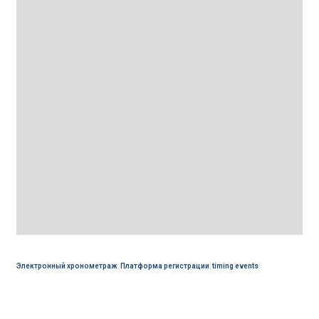
Электронный хронометраж
,
Платформа регистрации
,
timing events