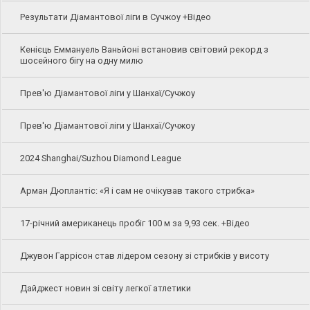
Результати Діамантової ліги в Сучжоу +Відео
Кенієць Еммануель Ваньйоні встановив світовий рекорд з
шосейного бігу на одну милю
Прев'ю Діамантової ліги у Шанхаї/Сучжоу
Прев'ю Діамантової ліги у Шанхаї/Сучжоу
2024 Shanghai/Suzhou Diamond League
Арман Дюплантіс: «Я і сам не очікував такого стрибка»
17-річний американець пробіг 100 м за 9,93 сек. +Відео
Джувон Гаррісон став лідером сезону зі стрибків у висоту
Дайджест новин зі світу легкої атлетики