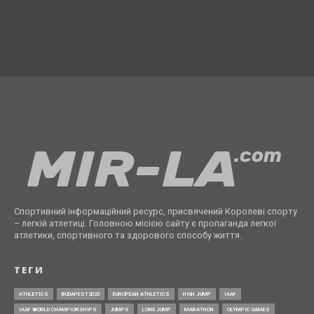
Спортивний інформаційний ресурс, присвячений Королеві спорту
– легкій атлетиці. Головною місією сайту є пропаганда легкої
атлетики, спортивного та здорового способу життя.
ТЕГИ
ATHLETICS
BUDAPEST2023
EUROPEAN ATHLETICS
HIGH JUMP
IAAF
IAAF WORLD CHAMPIONSHIPS
JUMPS
LONG JUMP
MARATHON
OLYMPIC GAMES