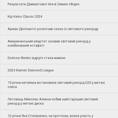
Результати Діамантової ліги в Сямені +Відео
Kip Keino Classic 2024
Арман Дюплантіс розпочав сезон із світового рекорду
Американський квартет оновив світовий рекорд у
комбінованій естафеті
Еллісон Фелікс вдруге стала мамою
2024 Xiamen Diamond League
15-річна китаянка встановила світовий рекорд U20 у метані
списа
Литовець Миколас Алекна побив найстаріший світовий
рекорд у метані диска
12-річна Яна Степаненко, на протезах, взяла участь у