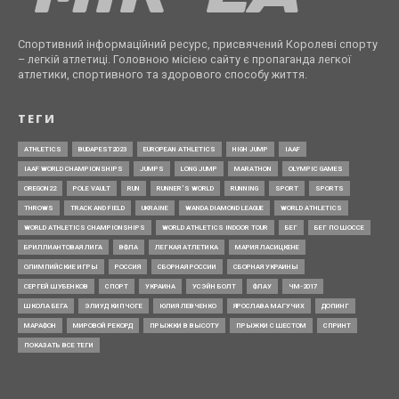
Спортивний інформаційний ресурс, присвячений Королеві спорту
– легкій атлетиці. Головною місією сайту є пропаганда легкої
атлетики, спортивного та здорового способу життя.
ТЕГИ
ATHLETICS
BUDAPEST2023
EUROPEAN ATHLETICS
HIGH JUMP
IAAF
IAAF WORLD CHAMPIONSHIPS
JUMPS
LONG JUMP
MARATHON
OLYMPIC GAMES
OREGON22
POLE VAULT
RUN
RUNNER’S WORLD
RUNNING
SPORT
SPORTS
THROWS
TRACK AND FIELD
UKRAINE
WANDA DIAMOND LEAGUE
WORLD ATHLETICS
WORLD ATHLETICS CHAMPIONSHIPS
WORLD ATHLETICS INDOOR TOUR
БЕГ
БЕГ ПО ШОССЕ
БРИЛЛИАНТОВАЯ ЛИГА
ВФЛА
ЛЕГКАЯ АТЛЕТИКА
МАРИЯ ЛАСИЦКЕНЕ
ОЛИМПИЙСКИЕ ИГРЫ
РОССИЯ
СБОРНАЯ РОССИИ
СБОРНАЯ УКРАИНЫ
СЕРГЕЙ ШУБЕНКОВ
СПОРТ
УКРАИНА
УСЭЙН БОЛТ
ФЛАУ
ЧМ-2017
ШКОЛА БЕГА
ЭЛИУД КИПЧОГЕ
ЮЛИЯ ЛЕВЧЕНКО
ЯРОСЛАВА МАГУЧИХ
ДОПИНГ
МАРАФОН
МИРОВОЙ РЕКОРД
ПРЫЖКИ В ВЫСОТУ
ПРЫЖКИ С ШЕСТОМ
СПРИНТ
ПОКАЗАТЬ ВСЕ ТЕГИ