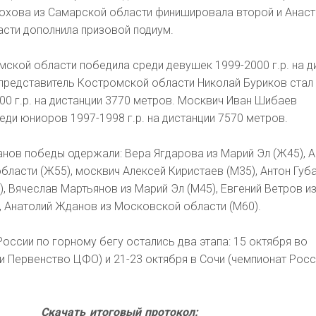
дюхова из Самарской области финишировала второй и Анас
асти дополнила призовой подиум.
мской области победила среди девушек 1999-2000 г.р. на д
 представитель Костромской области Николай Буриков стал
0 г.р. на дистанции 3770 метров. Москвич Иван Шибаев
еди юниоров 1997-1998 г.р. на дистанции 7570 метров.
анов победы одержали: Вера Ягдарова из Марий Эл (Ж45), 
бласти (Ж55), москвич Алексей Киристаев (М35), Антон Губ
), Вячеслав Мартьянов из Марий Эл (М45), Евгений Ветров и
, Анатолий Жданов из Московской области (М60).
России по горному бегу остались два этапа: 15 октября во
и Первенство ЦФО) и 21-23 октября в Сочи (чемпионат Росс
Скачать итоговый протокол: