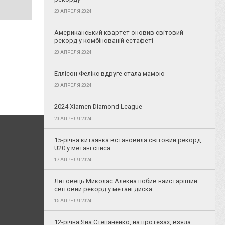
20 АПРЕЛЯ 2024
Американський квартет оновив світовий
рекорд у комбінованій естафеті
20 АПРЕЛЯ 2024
Еллісон Фелікс вдруге стала мамою
20 АПРЕЛЯ 2024
2024 Xiamen Diamond League
20 АПРЕЛЯ 2024
15-річна китаянка встановила світовий рекорд
U20 у метані списа
17 АПРЕЛЯ 2024
Литовець Миколас Алекна побив найстаріший
світовий рекорд у метані диска
15 АПРЕЛЯ 2024
12-річна Яна Степаненко, на протезах, взяла