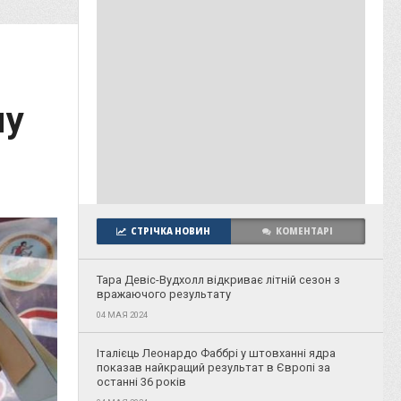
му
СТРІЧКА НОВИН
КОМЕНТАРІ
Тара Девіс-Вудхолл відкриває літній сезон з
вражаючого результату
04 МАЯ 2024
Італієць Леонардо Фаббрі у штовханні ядра
показав найкращий результат в Європі за
останні 36 років