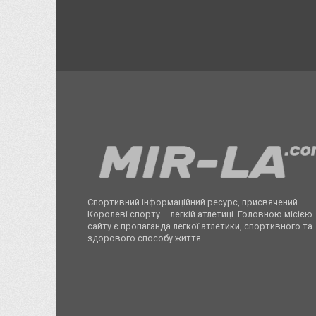
Спортивний інформаційний ресурс, присвячений
Королеві спорту – легкій атлетиці. Головною місією
сайту є пропаганда легкої атлетики, спортивного та
здорового способу життя.