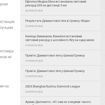
Ефіопка Медіна Ейса встановила світовий
тасия
рекорд U20 на дистанції 5 км
28 АПРЕЛЯ 2024
Результати Діамантової ліги в Сучжоу +Відео
истанции
27 АПРЕЛЯ 2024
 лучшим
Кенієць Еммануель Ваньйоні встановив
світовий рекорд з шосейного бігу на одну милю
27 АПРЕЛЯ 2024
Антонида
Прев'ю Діамантової ліги у Шанхаї/Сучжоу
анов из
27 АПРЕЛЯ 2024
з
Прев'ю Діамантової ліги у Шанхаї/Сучжоу
27 АПРЕЛЯ 2024
ии на
2024 Shanghai/Suzhou Diamond League
26 АПРЕЛЯ 2024
Арман Дюплантіс: «Я і сам не очікував такого