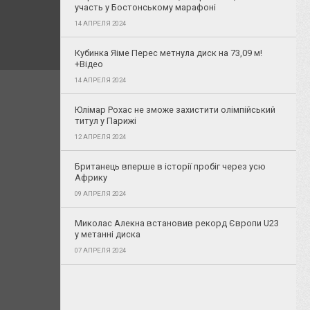
участь у Бостонському марафоні
14 АПРЕЛЯ 2024
Кубинка Яіме Перес метнула диск на 73,09 м!
+Відео
14 АПРЕЛЯ 2024
Юлімар Рохас не зможе захистити олімпійський
титул у Парижі
12 АПРЕЛЯ 2024
Британець вперше в історії пробіг через усю
Африку
09 АПРЕЛЯ 2024
Миколас Алекна встановив рекорд Європи U23
у метанні диска
07 АПРЕЛЯ 2024