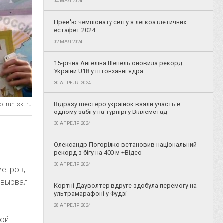
04 МАЯ 2024
Прев'ю чемпіонату світу з легкоатлетичних
естафет 2024
02 МАЯ 2024
15-річна Ангеліна Шепель оновила рекорд
України U18 у штовханні ядра
30 АПРЕЛЯ 2024
: run-ski.ru
Відразу шестеро українок взяли участь в
одному забігу на турнірі у Віллемстад
30 АПРЕЛЯ 2024
Олександр Погорілко встановив національний
рекорд з бігу на 400 м +Відео
30 АПРЕЛЯ 2024
метров,
 вырвал
Кортні Дауволтер вдруге здобула перемогу на
ультрамарафоні у Фудзі
28 АПРЕЛЯ 2024
кой