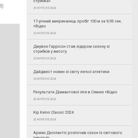
стрибка»
8)
25 АПРЕЛЯ 2024
17-річний американець пробіг 100 м за 9,93 сек.
+Відео
23 АПРЕЛЯ 2024
Джувон Гаррісон став лідером сезону зі
стрибків у висоту
23 АПРЕЛЯ 2024
Дайджест новин зі світу легкої атлетики
23 АПРЕЛЯ 2024
Результати Діамантової ліги в Сямені +Відео
20 АПРЕЛЯ 2024
Kip Keino Classic 2024
20 АПРЕЛЯ 2024
Арман Дюплантіс розпочав сезон із світового
рекорду