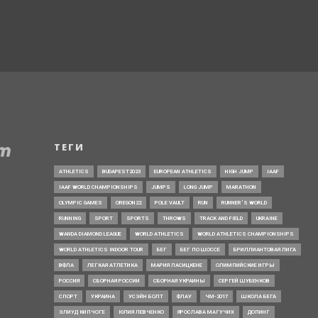
ТЕГИ
ATHLETICS
BUDAPEST2023
EUROPEAN ATHLETICS
HIGH JUMP
IAAF
IAAF WORLD CHAMPIONSHIPS
JUMPS
LONG JUMP
MARATHON
OLYMPIC GAMES
OREGON22
POLE VAULT
RUN
RUNNER’S WORLD
RUNNING
SPORT
SPORTS
THROWS
TRACK AND FIELD
UKRAINE
WANDA DIAMOND LEAGUE
WORLD ATHLETICS
WORLD ATHLETICS CHAMPIONSHIPS
WORLD ATHLETICS INDOOR TOUR
БЕГ
БЕГ ПО ШОССЕ
БРИЛЛИАНТОВАЯ ЛИГА
ВФЛА
ЛЕГКАЯ АТЛЕТИКА
МАРИЯ ЛАСИЦКЕНЕ
ОЛИМПИЙСКИЕ ИГРЫ
РОССИЯ
СБОРНАЯ РОССИИ
СБОРНАЯ УКРАИНЫ
СЕРГЕЙ ШУБЕНКОВ
СПОРТ
УКРАИНА
УСЭЙН БОЛТ
ФЛАУ
ЧМ-2017
ШКОЛА БЕГА
ЭЛИУД КИПЧОГЕ
ЮЛИЯ ЛЕВЧЕНКО
ЯРОСЛАВА МАГУЧИХ
ДОПИНГ