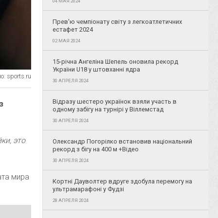
04 МАЯ 2024
Прев'ю чемпіонату світу з легкоатлетичних
естафет 2024
02 МАЯ 2024
15-річна Ангеліна Шепель оновила рекорд
України U18 у штовханні ядра
: sports.ru
30 АПРЕЛЯ 2024
Відразу шестеро українок взяли участь в
з
одному забігу на турнірі у Віллемстад
30 АПРЕЛЯ 2024
ки, это
Олександр Погорілко встановив національний
рекорд з бігу на 400 м +Відео
30 АПРЕЛЯ 2024
ата мира
Кортні Дауволтер вдруге здобула перемогу на
ультрамарафоні у Фудзі
28 АПРЕЛЯ 2024