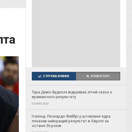
лта
СТРІЧКА НОВИН
КОМЕНТАРІ
Тара Девіс-Вудхолл відкриває літній сезон з
вражаючого результату
04 МАЯ 2024
Італієць Леонардо Фаббрі у штовханні ядра
показав найкращий результат в Європі за
останні 36 років