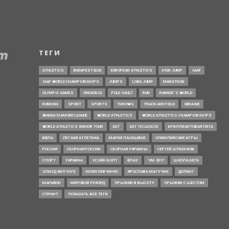
ТЕГИ
ATHLETICS
BUDAPEST2023
EUROPEAN ATHLETICS
HIGH JUMP
IAAF
IAAF WORLD CHAMPIONSHIPS
JUMPS
LONG JUMP
MARATHON
OLYMPIC GAMES
OREGON22
POLE VAULT
RUN
RUNNER’S WORLD
RUNNING
SPORT
SPORTS
THROWS
TRACK AND FIELD
UKRAINE
WANDA DIAMOND LEAGUE
WORLD ATHLETICS
WORLD ATHLETICS CHAMPIONSHIPS
WORLD ATHLETICS INDOOR TOUR
БЕГ
БЕГ ПО ШОССЕ
БРИЛЛИАНТОВАЯ ЛИГА
ВФЛА
ЛЕГКАЯ АТЛЕТИКА
МАРИЯ ЛАСИЦКЕНЕ
ОЛИМПИЙСКИЕ ИГРЫ
РОССИЯ
СБОРНАЯ РОССИИ
СБОРНАЯ УКРАИНЫ
СЕРГЕЙ ШУБЕНКОВ
СПОРТ
УКРАИНА
УСЭЙН БОЛТ
ФЛАУ
ЧМ-2017
ШКОЛА БЕГА
ЭЛИУД КИПЧОГЕ
ЮЛИЯ ЛЕВЧЕНКО
ЯРОСЛАВА МАГУЧИХ
ДОПИНГ
МАРАФОН
МИРОВОЙ РЕКОРД
ПРЫЖКИ В ВЫСОТУ
ПРЫЖКИ С ШЕСТОМ
СПРИНТ
ПОКАЗАТЬ ВСЕ ТЕГИ