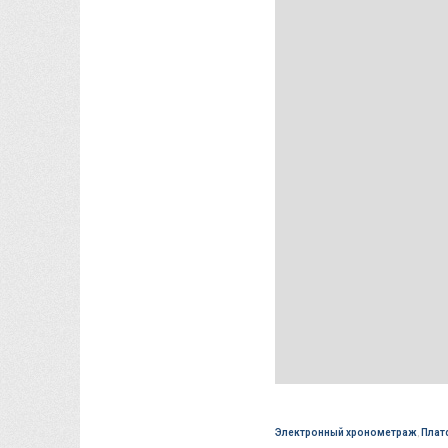
Электронный хронометраж
,
Плат