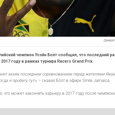
Джерело
ийский чемпион Усэйн Болт сообщил, что последний ра
2017 году в рамках турнира Racers Grand Prix.
станет моим последним соревнованием перед жителями Ямай
огда я пробегу тут»,
– сказал Болт в эфире Smile Jamaica.
л, что может закончить карьеру в 2017 году после чемпион