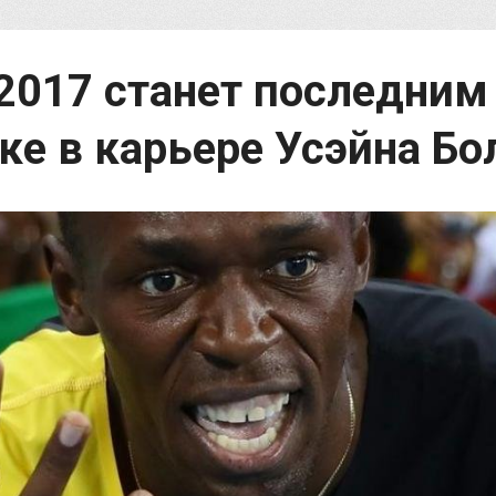
-2017 станет последним
ке в карьере Усэйна Бо