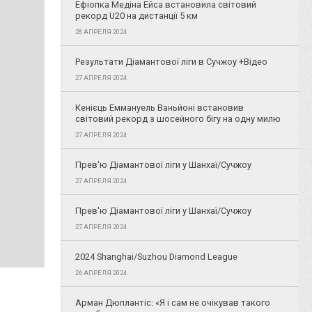
Ефіопка Медіна Ейса встановила світовий
рекорд U20 на дистанції 5 км
28 АПРЕЛЯ 2024
Результати Діамантової ліги в Сучжоу +Відео
27 АПРЕЛЯ 2024
Кенієць Еммануель Ваньйоні встановив
світовий рекорд з шосейного бігу на одну милю
27 АПРЕЛЯ 2024
Прев'ю Діамантової ліги у Шанхаї/Сучжоу
27 АПРЕЛЯ 2024
Прев'ю Діамантової ліги у Шанхаї/Сучжоу
27 АПРЕЛЯ 2024
2024 Shanghai/Suzhou Diamond League
26 АПРЕЛЯ 2024
Арман Дюплантіс: «Я і сам не очікував такого