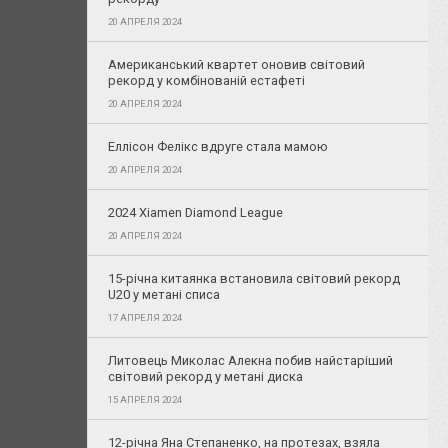
20 АПРЕЛЯ 2024
Американський квартет оновив світовий
рекорд у комбінованій естафеті
20 АПРЕЛЯ 2024
Еллісон Фелікс вдруге стала мамою
20 АПРЕЛЯ 2024
2024 Xiamen Diamond League
20 АПРЕЛЯ 2024
15-річна китаянка встановила світовий рекорд
U20 у метані списа
17 АПРЕЛЯ 2024
Литовець Миколас Алекна побив найстаріший
світовий рекорд у метані диска
15 АПРЕЛЯ 2024
12-річна Яна Степаненко, на протезах, взяла