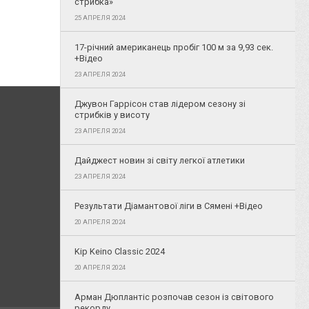
стрибка»
25 АПРЕЛЯ 2024
17-річний американець пробіг 100 м за 9,93 сек.
+Відео
23 АПРЕЛЯ 2024
Джувон Гаррісон став лідером сезону зі
стрибків у висоту
23 АПРЕЛЯ 2024
Дайджест новин зі світу легкої атлетики
23 АПРЕЛЯ 2024
Результати Діамантової ліги в Сямені +Відео
20 АПРЕЛЯ 2024
Kip Keino Classic 2024
20 АПРЕЛЯ 2024
Арман Дюплантіс розпочав сезон із світового
рекорду