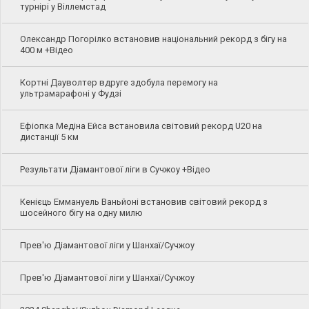
турнірі у Віллемстад
Олександр Погорілко встановив національний рекорд з бігу на
400 м +Відео
Кортні Дауволтер вдруге здобула перемогу на
ультрамарафоні у Фудзі
Ефіопка Медіна Ейса встановила світовий рекорд U20 на
дистанції 5 км
Результати Діамантової ліги в Сучжоу +Відео
Кенієць Еммануель Ваньйоні встановив світовий рекорд з
шосейного бігу на одну милю
Прев'ю Діамантової ліги у Шанхаї/Сучжоу
Прев'ю Діамантової ліги у Шанхаї/Сучжоу