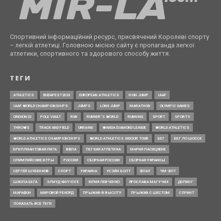
Спортивний інформаційний ресурс, присвячений Королеві спорту
– легкій атлетиці. Головною місією сайту є пропаганда легкої
атлетики, спортивного та здорового способу життя.
ТЕГИ
ATHLETICS
BUDAPEST2023
EUROPEAN ATHLETICS
HIGH JUMP
IAAF
IAAF WORLD CHAMPIONSHIPS
JUMPS
LONG JUMP
MARATHON
OLYMPIC GAMES
OREGON22
POLE VAULT
RUN
RUNNER’S WORLD
RUNNING
SPORT
SPORTS
THROWS
TRACK AND FIELD
UKRAINE
WANDA DIAMOND LEAGUE
WORLD ATHLETICS
WORLD ATHLETICS CHAMPIONSHIPS
WORLD ATHLETICS INDOOR TOUR
БЕГ
БЕГ ПО ШОССЕ
БРИЛЛИАНТОВАЯ ЛИГА
ВФЛА
ЛЕГКАЯ АТЛЕТИКА
МАРИЯ ЛАСИЦКЕНЕ
ОЛИМПИЙСКИЕ ИГРЫ
РОССИЯ
СБОРНАЯ РОССИИ
СБОРНАЯ УКРАИНЫ
СЕРГЕЙ ШУБЕНКОВ
СПОРТ
УКРАИНА
УСЭЙН БОЛТ
ФЛАУ
ЧМ-2017
ШКОЛА БЕГА
ЭЛИУД КИПЧОГЕ
ЮЛИЯ ЛЕВЧЕНКО
ЯРОСЛАВА МАГУЧИХ
ДОПИНГ
МАРАФОН
МИРОВОЙ РЕКОРД
ПРЫЖКИ В ВЫСОТУ
ПРЫЖКИ С ШЕСТОМ
СПРИНТ
ПОКАЗАТЬ ВСЕ ТЕГИ