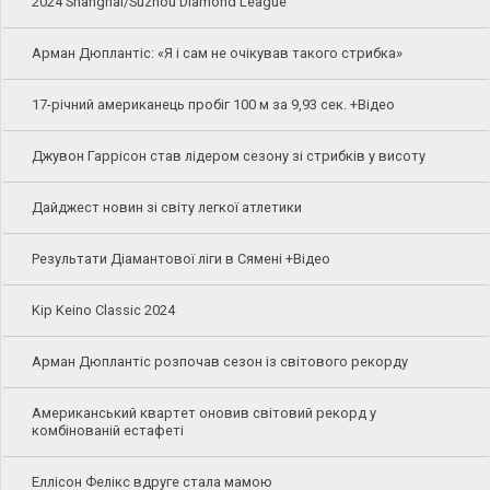
2024 Shanghai/Suzhou Diamond League
Арман Дюплантіс: «Я і сам не очікував такого стрибка»
17-річний американець пробіг 100 м за 9,93 сек. +Відео
Джувон Гаррісон став лідером сезону зі стрибків у висоту
Дайджест новин зі світу легкої атлетики
Результати Діамантової ліги в Сямені +Відео
Kip Keino Classic 2024
Арман Дюплантіс розпочав сезон із світового рекорду
Американський квартет оновив світовий рекорд у
комбінованій естафеті
Еллісон Фелікс вдруге стала мамою