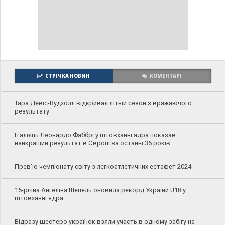
СТРІЧКА НОВИН
КОМЕНТАРІ
Тара Девіс-Вудхолл відкриває літній сезон з вражаючого
результату
Італієць Леонардо Фаббрі у штовханні ядра показав
найкращий результат в Європі за останні 36 років
Прев'ю чемпіонату світу з легкоатлетичних естафет 2024
15-річна Ангеліна Шепель оновила рекорд України U18 у
штовханні ядра
Відразу шестеро українок взяли участь в одному забігу на