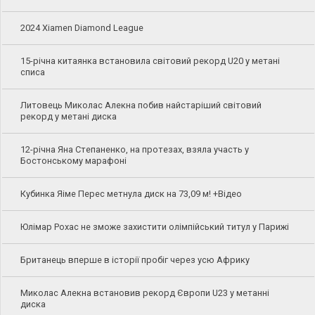
2024 Xiamen Diamond League
15-річна китаянка встановила світовий рекорд U20 у метані
списа
Литовець Миколас Алекна побив найстаріший світовий
рекорд у метані диска
12-річна Яна Степаненко, на протезах, взяла участь у
Бостонському марафоні
Кубинка Яіме Перес метнула диск на 73,09 м! +Відео
Юлімар Рохас не зможе захистити олімпійський титул у Парижі
Британець вперше в історії пробіг через усю Африку
Миколас Алекна встановив рекорд Європи U23 у метанні
диска