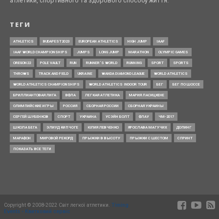
атлетики, спортивного та здорового способу життя.
ТЕГИ
ATHLETICS
BUDAPEST2023
EUROPEAN ATHLETICS
HIGH JUMP
IAAF
IAAF WORLD CHAMPIONSHIPS
JUMPS
LONG JUMP
MARATHON
OLYMPIC GAMES
OREGON22
POLE VAULT
RUN
RUNNER’S WORLD
RUNNING
SPORT
SPORTS
THROWS
TRACK AND FIELD
UKRAINE
WANDA DIAMOND LEAGUE
WORLD ATHLETICS
WORLD ATHLETICS CHAMPIONSHIPS
WORLD ATHLETICS INDOOR TOUR
БЕГ
БЕГ ПО ШОССЕ
БРИЛЛИАНТОВАЯ ЛИГА
ВФЛА
ЛЕГКАЯ АТЛЕТИКА
МАРИЯ ЛАСИЦКЕНЕ
ОЛИМПИЙСКИЕ ИГРЫ
РОССИЯ
СБОРНАЯ РОССИИ
СБОРНАЯ УКРАИНЫ
СЕРГЕЙ ШУБЕНКОВ
СПОРТ
УКРАИНА
УСЭЙН БОЛТ
ФЛАУ
ЧМ-2017
ШКОЛА БЕГА
ЭЛИУД КИПЧОГЕ
ЮЛИЯ ЛЕВЧЕНКО
ЯРОСЛАВА МАГУЧИХ
ДОПИНГ
МАРАФОН
МИРОВОЙ РЕКОРД
ПРЫЖКИ В ВЫСОТУ
ПРЫЖКИ С ШЕСТОМ
СПРИНТ
ПОКАЗАТЬ ВСЕ ТЕГИ
Copyright © 2008-2022 Світ легкої атлетики.
Timing
Events - Квитковий сервіс