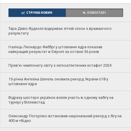
СТРІЧКА НОВИН
КОМЕНТАРІ
Тара Девіс-Вудхолл відкриває літній сезон з вражаючого
результату
Італієць Леонардо Фаббрі у штовханні ядра показав
найкращий результат в Європі за останні 36 років
Прев'ю чемпіонату світу з легкоатлетичних естафет 2024
15-річна Ангеліна Шепель оновила рекорд України U18 у
штовханні ядра
Відразу шестеро українок взяли участь в одному забігу на
турнірі у Віллемстад
Олександр Погорілко встановив національний рекорд з бігу на
400 м +Відео