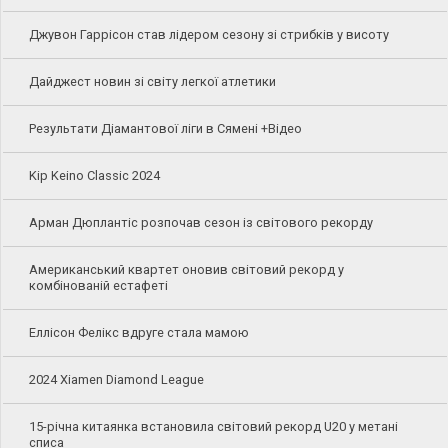
Джувон Гаррісон став лідером сезону зі стрибків у висоту
Дайджест новин зі світу легкої атлетики
Результати Діамантової ліги в Сямені +Відео
Kip Keino Classic 2024
Арман Дюплантіс розпочав сезон із світового рекорду
Американський квартет оновив світовий рекорд у
комбінованій естафеті
Еллісон Фелікс вдруге стала мамою
2024 Xiamen Diamond League
15-річна китаянка встановила світовий рекорд U20 у метані
списа