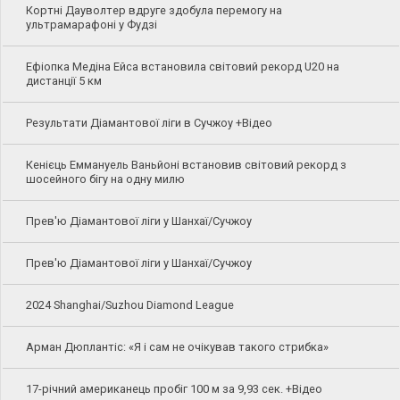
Кортні Дауволтер вдруге здобула перемогу на
ультрамарафоні у Фудзі
Ефіопка Медіна Ейса встановила світовий рекорд U20 на
дистанції 5 км
Результати Діамантової ліги в Сучжоу +Відео
Кенієць Еммануель Ваньйоні встановив світовий рекорд з
шосейного бігу на одну милю
Прев'ю Діамантової ліги у Шанхаї/Сучжоу
Прев'ю Діамантової ліги у Шанхаї/Сучжоу
2024 Shanghai/Suzhou Diamond League
Арман Дюплантіс: «Я і сам не очікував такого стрибка»
17-річний американець пробіг 100 м за 9,93 сек. +Відео