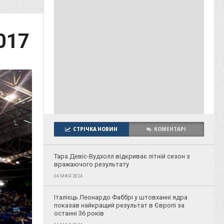
017
СТРІЧКА НОВИН
КОМЕНТАРІ
Тара Девіс-Вудхолл відкриває літній сезон з
вражаючого результату
04 МАЯ 2024
Італієць Леонардо Фаббрі у штовханні ядра
показав найкращий результат в Європі за
останні 36 років