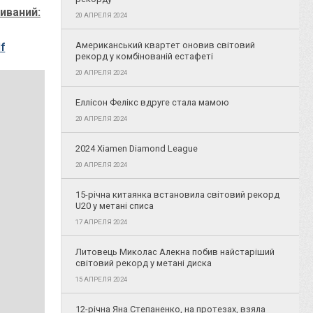
чиваний:
20 АПРЕЛЯ 2024
Американський квартет оновив світовий
f
рекорд у комбінованій естафеті
20 АПРЕЛЯ 2024
Еллісон Фелікс вдруге стала мамою
20 АПРЕЛЯ 2024
2024 Xiamen Diamond League
20 АПРЕЛЯ 2024
15-річна китаянка встановила світовий рекорд
U20 у метані списа
17 АПРЕЛЯ 2024
Литовець Миколас Алекна побив найстаріший
світовий рекорд у метані диска
15 АПРЕЛЯ 2024
12-річна Яна Степаненко, на протезах, взяла