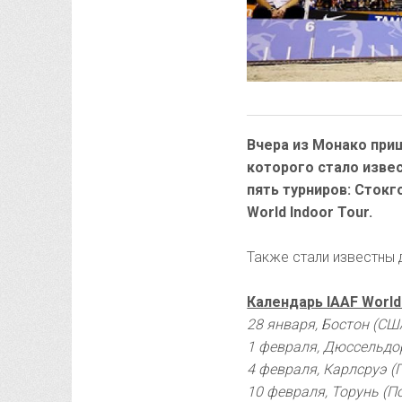
Вчера из Монако приш
которого стало извес
пять турниров: Стокг
World Indoor Tour.
Также стали известны 
Календарь IAAF World
28 января, Бостон (США
1 февраля, Дюссельдор
4 февраля, Карлсруэ (Г
10 февраля, Торунь (П