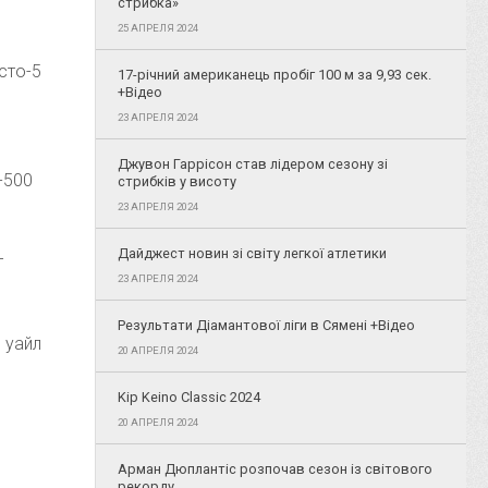
стрибка»
25 АПРЕЛЯ 2024
сто-5
17-річний американець пробіг 100 м за 9,93 сек.
+Відео
23 АПРЕЛЯ 2024
Джувон Гаррісон став лідером сезону зі
-500
стрибків у висоту
23 АПРЕЛЯ 2024
Дайджест новин зі світу легкої атлетики
т
23 АПРЕЛЯ 2024
Результати Діамантової ліги в Сямені +Відео
 уайл
20 АПРЕЛЯ 2024
Kip Keino Classic 2024
20 АПРЕЛЯ 2024
Арман Дюплантіс розпочав сезон із світового
рекорду