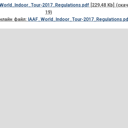
World_Indoor_Tour-2017_Regulations.pdf
[229,48 Kb] (cка
19)
нлайн файл:
IAAF_World_Indoor_Tour-2017_Regulations.pd