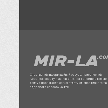
Спортивний інформаційний ресурс, присвячений
Королеві спорту – легкій атлетиці. Головною місією
сайту є пропаганда легкої атлетики, спортивного та
здорового способу життя.