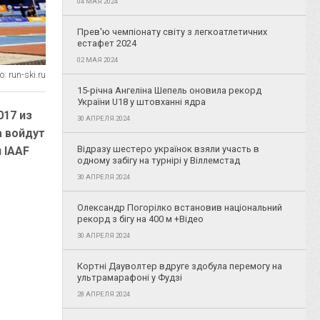
04 МАЯ 2024
Прев'ю чемпіонату світу з легкоатлетичних
естафет 2024
02 МАЯ 2024
: run-ski.ru
15-річна Ангеліна Шепель оновила рекорд
України U18 у штовханні ядра
017 из
30 АПРЕЛЯ 2024
а войдут
Відразу шестеро українок взяли участь в
 IAAF
одному забігу на турнірі у Віллемстад
30 АПРЕЛЯ 2024
Олександр Погорілко встановив національний
рекорд з бігу на 400 м +Відео
30 АПРЕЛЯ 2024
Кортні Дауволтер вдруге здобула перемогу на
ультрамарафоні у Фудзі
28 АПРЕЛЯ 2024