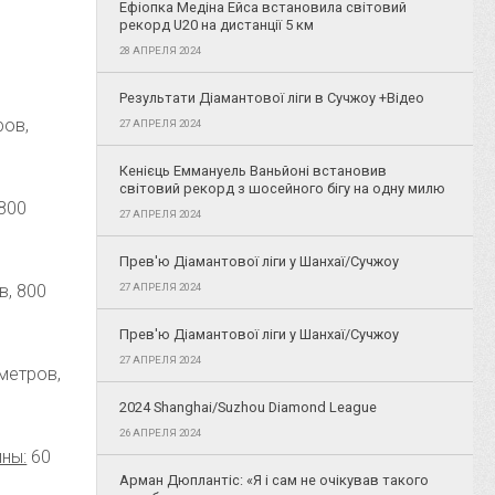
Ефіопка Медіна Ейса встановила світовий
рекорд U20 на дистанції 5 км
28 АПРЕЛЯ 2024
Результати Діамантової ліги в Сучжоу +Відео
ров,
27 АПРЕЛЯ 2024
Кенієць Еммануель Ваньйоні встановив
світовий рекорд з шосейного бігу на одну милю
800
27 АПРЕЛЯ 2024
Прев'ю Діамантової ліги у Шанхаї/Сучжоу
в, 800
27 АПРЕЛЯ 2024
Прев'ю Діамантової ліги у Шанхаї/Сучжоу
27 АПРЕЛЯ 2024
метров,
2024 Shanghai/Suzhou Diamond League
26 АПРЕЛЯ 2024
ны:
60
Арман Дюплантіс: «Я і сам не очікував такого