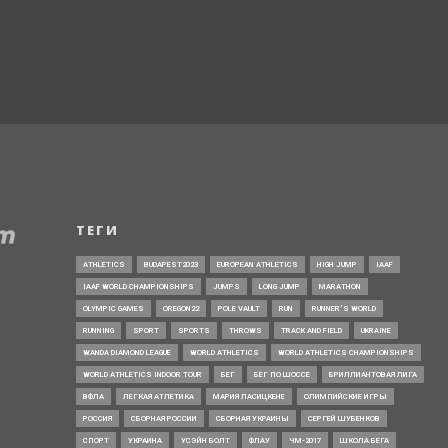
ТЕГИ
ATHLETICS
BUDAPEST2023
EUROPEAN ATHLETICS
HIGH JUMP
IAAF
IAAF WORLD CHAMPIONSHIPS
JUMPS
LONG JUMP
MARATHON
OLYMPIC GAMES
OREGON22
POLE VAULT
RUN
RUNNER’S WORLD
RUNNING
SPORT
SPORTS
THROWS
TRACK AND FIELD
UKRAINE
WANDA DIAMOND LEAGUE
WORLD ATHLETICS
WORLD ATHLETICS CHAMPIONSHIPS
WORLD ATHLETICS INDOOR TOUR
БЕГ
БЕГ ПО ШОССЕ
БРИЛЛИАНТОВАЯ ЛИГА
ВФЛА
ЛЕГКАЯ АТЛЕТИКА
МАРИЯ ЛАСИЦКЕНЕ
ОЛИМПИЙСКИЕ ИГРЫ
РОССИЯ
СБОРНАЯ РОССИИ
СБОРНАЯ УКРАИНЫ
СЕРГЕЙ ШУБЕНКОВ
СПОРТ
УКРАИНА
УСЭЙН БОЛТ
ФЛАУ
ЧМ-2017
ШКОЛА БЕГА