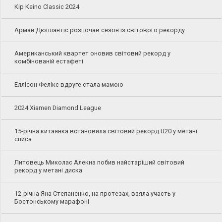
Kip Keino Classic 2024
Арман Дюплантіс розпочав сезон із світового рекорду
Американський квартет оновив світовий рекорд у
комбінованій естафеті
Еллісон Фелікс вдруге стала мамою
2024 Xiamen Diamond League
15-річна китаянка встановила світовий рекорд U20 у метані
списа
Литовець Миколас Алекна побив найстаріший світовий
рекорд у метані диска
12-річна Яна Степаненко, на протезах, взяла участь у
Бостонському марафоні