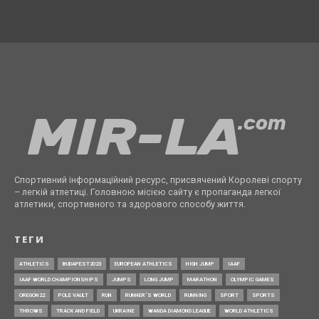
Спортивний інформаційний ресурс, присвячений Королеві спорту
– легкій атлетиці. Головною місією сайту є пропаганда легкої
атлетики, спортивного та здорового способу життя.
ТЕГИ
ATHLETICS
BUDAPEST2023
EUROPEAN ATHLETICS
HIGH JUMP
IAAF
IAAF WORLD CHAMPIONSHIPS
JUMPS
LONG JUMP
MARATHON
OLYMPIC GAMES
OREGON22
POLE VAULT
RUN
RUNNER’S WORLD
RUNNING
SPORT
SPORTS
THROWS
TRACK AND FIELD
UKRAINE
WANDA DIAMOND LEAGUE
WORLD ATHLETICS