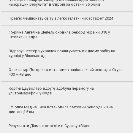
найкращий результат в Європі за останні 36 років
Прев'ю чемпіонату світу з легкоатлетичних естафет 2024
15-річна Ангеліна Шепель оновила рекорд України U18 у
штовханні ядра
Відразу шестеро українок взяли участь в одному забігу на
турнірі у Віллемстад
Олександр Погорілко встановив національний рекорд з бігу на
400 м +Відео
Кортні Дауволтер вдруге здобула перемогу на
ультрамарафоні у Фудзі
Ефіопка Медіна Ейса встановила світовий рекорд U20 на
дистанції 5 км
Результати Діамантової ліги в Сучжоу +Відео