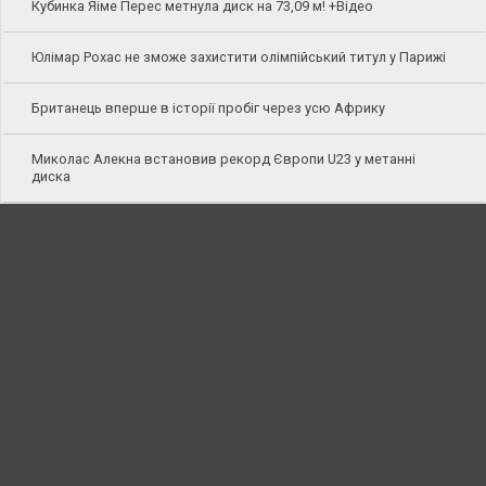
Кубинка Яіме Перес метнула диск на 73,09 м! +Відео
Юлімар Рохас не зможе захистити олімпійський титул у Парижі
Британець вперше в історії пробіг через усю Африку
Миколас Алекна встановив рекорд Європи U23 у метанні
диска