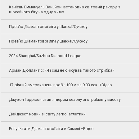
Кенієць Еммануель Ваньйоні встановив світовий рекорд з
шосейного бігу на одну милю
Прев'ю Діамантової ліги у Шанхаї/Сучжоу
Прев'ю Діамантової ліги у Шанхаї/Сучжоу
2024 Shanghai/Suzhou Diamond League
Арман Дюплантіс: «Я і сам не очікував такого стрибка»
17-річний американець пробіг 100 м за 9,93 сек. +Відео
Джувон Гаррісон став лідером сезону зі стрибків у висоту
Дайджест новин зі світу легкої атлетики
Результати Діамантової ліги в Сямені +Відео