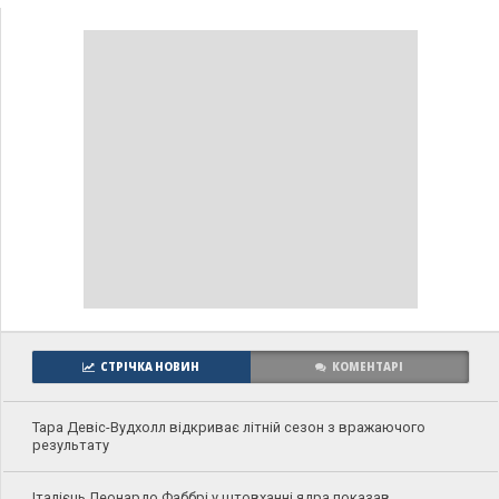
СТРІЧКА НОВИН
КОМЕНТАРІ
Тара Девіс-Вудхолл відкриває літній сезон з вражаючого
результату
Італієць Леонардо Фаббрі у штовханні ядра показав