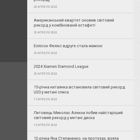
20 АПРЕЛЯ 2024
Американський квартет оновив світовий
рекорд у комбінованій естафеті
20 АПРЕЛЯ 2024
Еллісон Фелікс вдруге стала мамою
20 АПРЕЛЯ 2024
2024 Xiamen Diamond League
20 АПРЕЛЯ 2024
15-річна китаянка встановила світовий рекорд
U20 у метані списа
17 АПРЕЛЯ 2024
Литовець Миколас Алекна побив найстаріший
світовий рекорд у метані диска
15 АПРЕЛЯ 2024
12-річна Яна Степаненко, на протезах, взяла