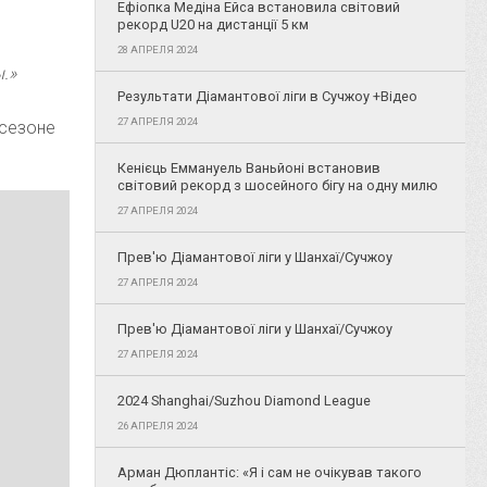
Ефіопка Медіна Ейса встановила світовий
рекорд U20 на дистанції 5 км
28 АПРЕЛЯ 2024
.»
Результати Діамантової ліги в Сучжоу +Відео
27 АПРЕЛЯ 2024
 сезоне
Кенієць Еммануель Ваньйоні встановив
світовий рекорд з шосейного бігу на одну милю
27 АПРЕЛЯ 2024
Прев'ю Діамантової ліги у Шанхаї/Сучжоу
27 АПРЕЛЯ 2024
Прев'ю Діамантової ліги у Шанхаї/Сучжоу
27 АПРЕЛЯ 2024
2024 Shanghai/Suzhou Diamond League
26 АПРЕЛЯ 2024
Арман Дюплантіс: «Я і сам не очікував такого