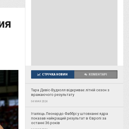
ия
СТРІЧКА НОВИН
КОМЕНТАРІ
Тара Девіс-Вудхолл відкриває літній сезон з
вражаючого результату
04 МАЯ 2024
Італієць Леонардо Фаббрі у штовханні ядра
показав найкращий результат в Європі за
останні 36 років