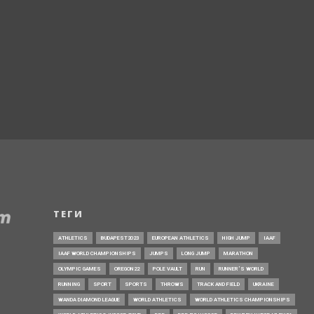
ТЕГИ
ATHLETICS
BUDAPEST2023
EUROPEAN ATHLETICS
HIGH JUMP
IAAF
IAAF WORLD CHAMPIONSHIPS
JUMPS
LONG JUMP
MARATHON
OLYMPIC GAMES
OREGON22
POLE VAULT
RUN
RUNNER’S WORLD
RUNNING
SPORT
SPORTS
THROWS
TRACK AND FIELD
UKRAINE
WANDA DIAMOND LEAGUE
WORLD ATHLETICS
WORLD ATHLETICS CHAMPIONSHIPS