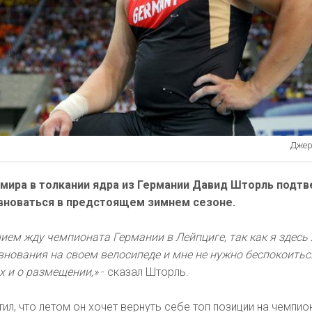
Джере
мира в толкании ядра из Германии Давид Шторль подтв
вноваться в предстоящем зимнем сезоне.
нием жду чемпионата Германии в Лейпциге, так как я здесь 
внования на своем велосипеде и мне не нужно беспокоитьс
х и о размещении,»
- сказал Шторль.
ил, что летом он хочет вернуть себе топ позиции на чемпио