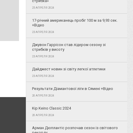
стрибка»
25 АПРЕЛЯ 2024
17-річний американець пробіг 100 м за 9,93 сек.
+Відео
23 АПРЕЛЯ 2024
Джувон Гаррісон став лідером сезону зі
стрибків у висоту
23 АПРЕЛЯ 2024
Дайджест новин зі світу легкої атлетики
23 АПРЕЛЯ 2024
Результати Діамантової ліги в Сямені +Відео
20 АПРЕЛЯ 2024
Kip Keino Classic 2024
20 АПРЕЛЯ 2024
Арман Дюплантіс розпочав сезон із світового
рекорду