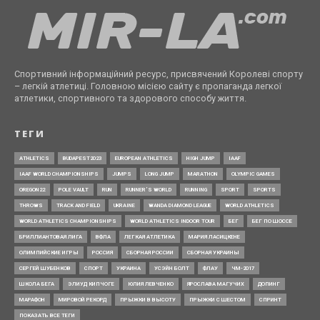
Спортивний інформаційний ресурс, присвячений Королеві спорту
– легкій атлетиці. Головною місією сайту є пропаганда легкої
атлетики, спортивного та здорового способу життя.
ТЕГИ
ATHLETICS
BUDAPEST2023
EUROPEAN ATHLETICS
HIGH JUMP
IAAF
IAAF WORLD CHAMPIONSHIPS
JUMPS
LONG JUMP
MARATHON
OLYMPIC GAMES
OREGON22
POLE VAULT
RUN
RUNNER’S WORLD
RUNNING
SPORT
SPORTS
THROWS
TRACK AND FIELD
UKRAINE
WANDA DIAMOND LEAGUE
WORLD ATHLETICS
WORLD ATHLETICS CHAMPIONSHIPS
WORLD ATHLETICS INDOOR TOUR
БЕГ
БЕГ ПО ШОССЕ
БРИЛЛИАНТОВАЯ ЛИГА
ВФЛА
ЛЕГКАЯ АТЛЕТИКА
МАРИЯ ЛАСИЦКЕНЕ
ОЛИМПИЙСКИЕ ИГРЫ
РОССИЯ
СБОРНАЯ РОССИИ
СБОРНАЯ УКРАИНЫ
СЕРГЕЙ ШУБЕНКОВ
СПОРТ
УКРАИНА
УСЭЙН БОЛТ
ФЛАУ
ЧМ-2017
ШКОЛА БЕГА
ЭЛИУД КИПЧОГЕ
ЮЛИЯ ЛЕВЧЕНКО
ЯРОСЛАВА МАГУЧИХ
ДОПИНГ
МАРАФОН
МИРОВОЙ РЕКОРД
ПРЫЖКИ В ВЫСОТУ
ПРЫЖКИ С ШЕСТОМ
СПРИНТ
ПОКАЗАТЬ ВСЕ ТЕГИ