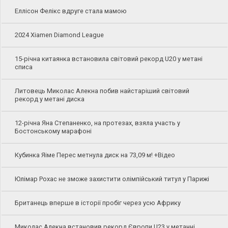
Еллісон Фелікс вдруге стала мамою
2024 Xiamen Diamond League
15-річна китаянка встановила світовий рекорд U20 у метані
списа
Литовець Миколас Алекна побив найстаріший світовий
рекорд у метані диска
12-річна Яна Степаненко, на протезах, взяла участь у
Бостонському марафоні
Кубинка Яіме Перес метнула диск на 73,09 м! +Відео
Юлімар Рохас не зможе захистити олімпійський титул у Парижі
Британець вперше в історії пробіг через усю Африку
Миколас Алекна встановив рекорд Європи U23 у метанні