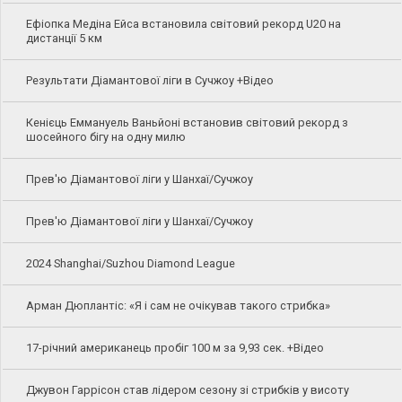
Ефіопка Медіна Ейса встановила світовий рекорд U20 на
дистанції 5 км
Результати Діамантової ліги в Сучжоу +Відео
Кенієць Еммануель Ваньйоні встановив світовий рекорд з
шосейного бігу на одну милю
Прев'ю Діамантової ліги у Шанхаї/Сучжоу
Прев'ю Діамантової ліги у Шанхаї/Сучжоу
2024 Shanghai/Suzhou Diamond League
Арман Дюплантіс: «Я і сам не очікував такого стрибка»
17-річний американець пробіг 100 м за 9,93 сек. +Відео
Джувон Гаррісон став лідером сезону зі стрибків у висоту