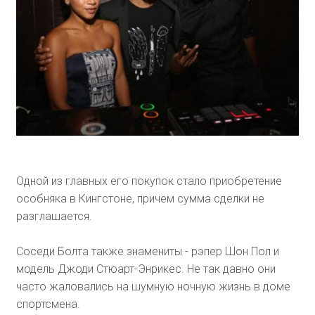
Одной из главных его покупок стало приобретение
особняка в Кингстоне, причем сумма сделки не
разглашается.
Соседи Болта также знамениты - рэпер Шон Пол и
модель Джоди Стюарт-Энрикес. Не так давно они
часто жаловались на шумную ночную жизнь в доме
спортсмена.