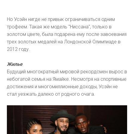
Но Усэйн нигде не привык ограничиваться одним
трофеем. Такая же модель "Ниссана", только в
золотом цвете, была подарена ему после завоевания
трех золотых медалей на Лондонской Олимпиаде в
2012 году.
Жилье
Будущий многократный мировой рекордсмен вырос в
небогатой семья на Ямайке. Несмотря на спортивные
достижения и многомиллионные доходы, Усэйн не
стал уезжать далеко от родного очага.