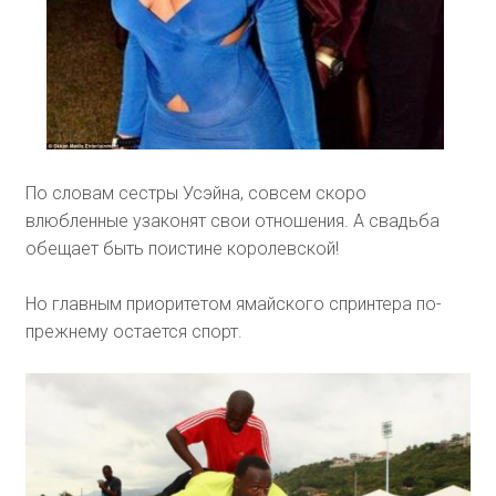
По словам сестры Усэйна, совсем скоро
влюбленные узаконят свои отношения. А свадьба
обещает быть поистине королевской!
Но главным приоритетом ямайского спринтера по-
прежнему остается спорт.