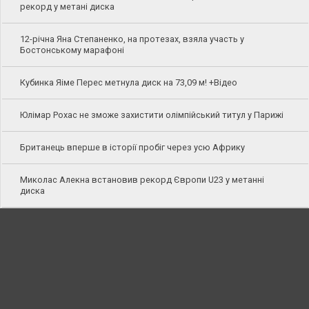
рекорд у метані диска
12-річна Яна Степаненко, на протезах, взяла участь у
Бостонському марафоні
Кубинка Яіме Перес метнула диск на 73,09 м! +Відео
Юлімар Рохас не зможе захистити олімпійський титул у Парижі
Британець вперше в історії пробіг через усю Африку
Миколас Алекна встановив рекорд Європи U23 у метанні
диска