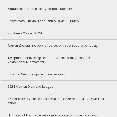
Дайджест новин зі світу легкої атлетики
Результати Діамантової ліги в Сямені +Відео
Kip Keino Classic 2024
Арман Дюплантіс розпочав сезон із світового рекорду
Американський квартет оновив світовий рекорд у
комбінованій естафеті
Еллісон Фелікс вдруге стала мамою
2024 Xiamen Diamond League
15-річна китаянка встановила світовий рекорд U20 у метані
списа
Литовець Миколас Алекна побив найстаріший світовий