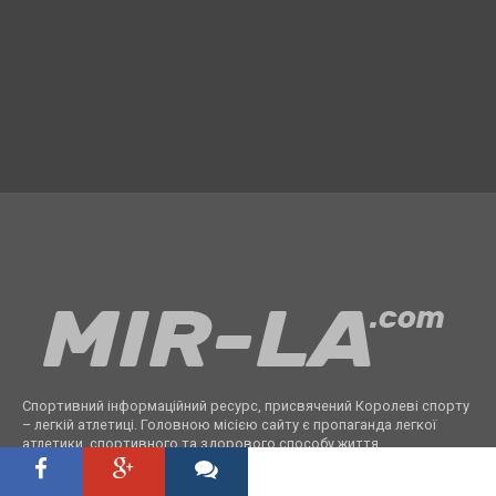
Спортивний інформаційний ресурс, присвячений Королеві спорту
– легкій атлетиці. Головною місією сайту є пропаганда легкої
атлетики, спортивного та здорового способу життя.