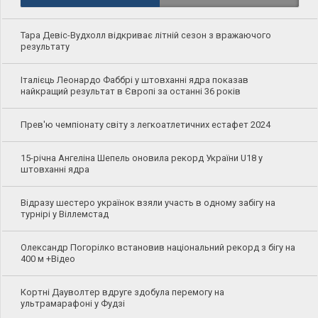
Тара Девіс-Вудхолл відкриває літній сезон з вражаючого
результату
Італієць Леонардо Фаббрі у штовханні ядра показав
найкращий результат в Європі за останні 36 років
Прев'ю чемпіонату світу з легкоатлетичних естафет 2024
15-річна Ангеліна Шепель оновила рекорд України U18 у
штовханні ядра
Відразу шестеро українок взяли участь в одному забігу на
турнірі у Віллемстад
Олександр Погорілко встановив національний рекорд з бігу на
400 м +Відео
Кортні Дауволтер вдруге здобула перемогу на
ультрамарафоні у Фудзі