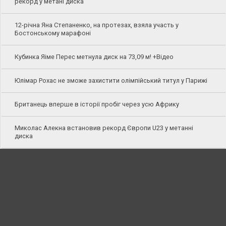
рекорд у метані диска
12-річна Яна Степаненко, на протезах, взяла участь у
Бостонському марафоні
Кубинка Яіме Перес метнула диск на 73,09 м! +Відео
Юлімар Рохас не зможе захистити олімпійський титул у Парижі
Британець вперше в історії пробіг через усю Африку
Миколас Алекна встановив рекорд Європи U23 у метанні
диска