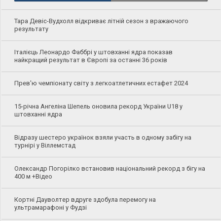
Тара Девіс-Вудхолл відкриває літній сезон з вражаючого
результату
Італієць Леонардо Фаббрі у штовханні ядра показав
найкращий результат в Європі за останні 36 років
Прев'ю чемпіонату світу з легкоатлетичних естафет 2024
15-річна Ангеліна Шепель оновила рекорд України U18 у
штовханні ядра
Відразу шестеро українок взяли участь в одному забігу на
турнірі у Віллемстад
Олександр Погорілко встановив національний рекорд з бігу на
400 м +Відео
Кортні Дауволтер вдруге здобула перемогу на
ультрамарафоні у Фудзі