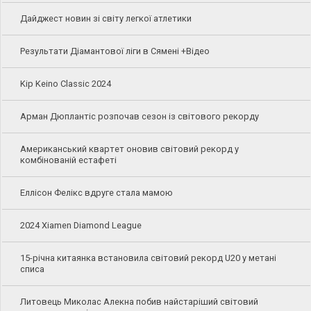
Дайджест новин зі світу легкої атлетики
Результати Діамантової ліги в Сямені +Відео
Kip Keino Classic 2024
Арман Дюплантіс розпочав сезон із світового рекорду
Американський квартет оновив світовий рекорд у
комбінованій естафеті
Еллісон Фелікс вдруге стала мамою
2024 Xiamen Diamond League
15-річна китаянка встановила світовий рекорд U20 у метані
списа
Литовець Миколас Алекна побив найстаріший світовий