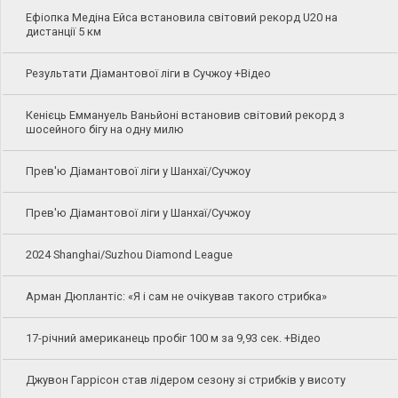
Ефіопка Медіна Ейса встановила світовий рекорд U20 на
дистанції 5 км
Результати Діамантової ліги в Сучжоу +Відео
Кенієць Еммануель Ваньйоні встановив світовий рекорд з
шосейного бігу на одну милю
Прев'ю Діамантової ліги у Шанхаї/Сучжоу
Прев'ю Діамантової ліги у Шанхаї/Сучжоу
2024 Shanghai/Suzhou Diamond League
Арман Дюплантіс: «Я і сам не очікував такого стрибка»
17-річний американець пробіг 100 м за 9,93 сек. +Відео
Джувон Гаррісон став лідером сезону зі стрибків у висоту