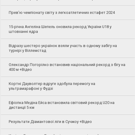
Прев'ю чемпіонату світу з легкоатлетичних естафет 2024
15-річна Ангеліна Шепель оновила рекорд України U18 у
штовханні ядра
Відразу шестеро українок взяли участь в одному забігу на
турнірі у Віллемстад
Олександр Погорілко встановив національний рекорд з бігу на
400 м +Відео
Кортні Дауволтер вдруге здобула перемогу на
ультрамарафоні у Фудзі
Ефіопка Медіна Ейса встановила світовий рекорд U20 на
дистанції 5 км
Результати Діамантової ліги в Сучжоу +Відео