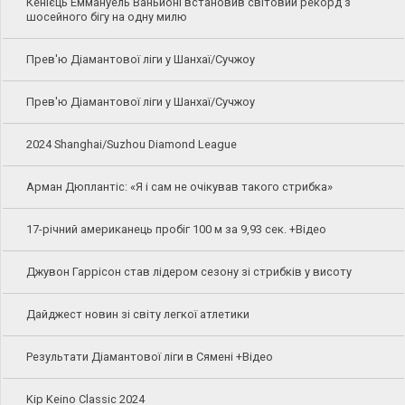
Кенієць Еммануель Ваньйоні встановив світовий рекорд з
шосейного бігу на одну милю
Прев'ю Діамантової ліги у Шанхаї/Сучжоу
Прев'ю Діамантової ліги у Шанхаї/Сучжоу
2024 Shanghai/Suzhou Diamond League
Арман Дюплантіс: «Я і сам не очікував такого стрибка»
17-річний американець пробіг 100 м за 9,93 сек. +Відео
Джувон Гаррісон став лідером сезону зі стрибків у висоту
Дайджест новин зі світу легкої атлетики
Результати Діамантової ліги в Сямені +Відео
Kip Keino Classic 2024