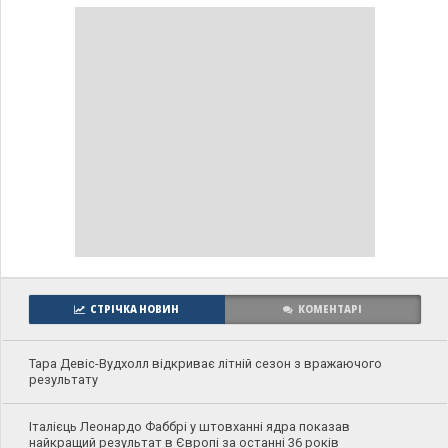
СТРІЧКА НОВИН
КОМЕНТАРІ
Тара Девіс-Вудхолл відкриває літній сезон з вражаючого
результату
Італієць Леонардо Фаббрі у штовханні ядра показав
найкращий результат в Європі за останні 36 років