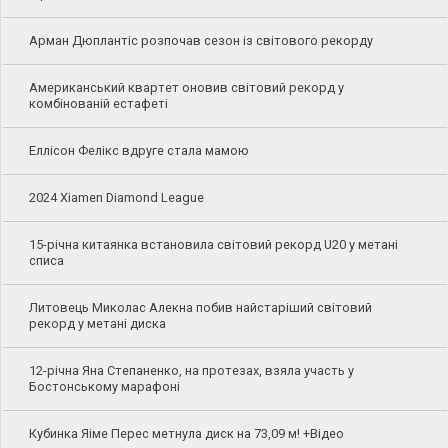
Арман Дюплантіс розпочав сезон із світового рекорду
Американський квартет оновив світовий рекорд у
комбінованій естафеті
Еллісон Фелікс вдруге стала мамою
2024 Xiamen Diamond League
15-річна китаянка встановила світовий рекорд U20 у метані
списа
Литовець Миколас Алекна побив найстаріший світовий
рекорд у метані диска
12-річна Яна Степаненко, на протезах, взяла участь у
Бостонському марафоні
Кубинка Яіме Перес метнула диск на 73,09 м! +Відео