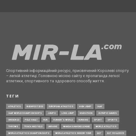
Спортивний інформаційний ресурс, присвячений Королеві спорту
– легкій атлетиці. Головною місією сайту є пропаганда легкої
атлетики, спортивного та здорового способу життя.
ТЕГИ
ATHLETICS
BUDAPEST2023
EUROPEAN ATHLETICS
HIGH JUMP
IAAF
IAAF WORLD CHAMPIONSHIPS
JUMPS
LONG JUMP
MARATHON
OLYMPIC GAMES
OREGON22
POLE VAULT
RUN
RUNNER’S WORLD
RUNNING
SPORT
SPORTS
THROWS
TRACK AND FIELD
UKRAINE
WANDA DIAMOND LEAGUE
WORLD ATHLETICS
WORLD ATHLETICS CHAMPIONSHIPS
WORLD ATHLETICS INDOOR TOUR
БЕГ
БЕГ ПО ШОССЕ