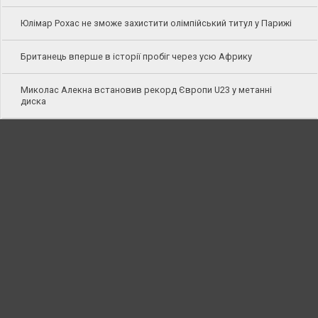
Юлімар Рохас не зможе захистити олімпійський титул у Парижі
Британець вперше в історії пробіг через усю Африку
Миколас Алекна встановив рекорд Європи U23 у метанні
диска