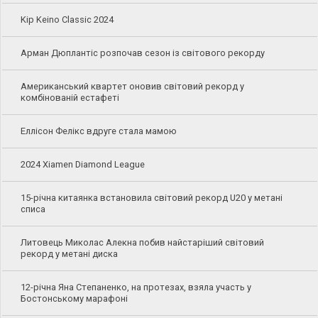
Kip Keino Classic 2024
Арман Дюплантіс розпочав сезон із світового рекорду
Американський квартет оновив світовий рекорд у
комбінованій естафеті
Еллісон Фелікс вдруге стала мамою
2024 Xiamen Diamond League
15-річна китаянка встановила світовий рекорд U20 у метані
списа
Литовець Миколас Алекна побив найстаріший світовий
рекорд у метані диска
12-річна Яна Степаненко, на протезах, взяла участь у
Бостонському марафоні