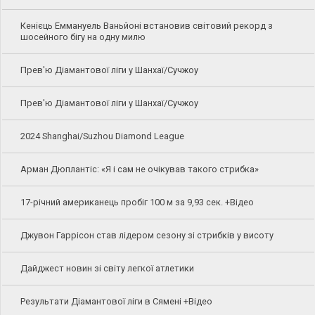
Кенієць Еммануель Ваньйоні встановив світовий рекорд з
шосейного бігу на одну милю
Прев'ю Діамантової ліги у Шанхаї/Сучжоу
Прев'ю Діамантової ліги у Шанхаї/Сучжоу
2024 Shanghai/Suzhou Diamond League
Арман Дюплантіс: «Я і сам не очікував такого стрибка»
17-річний американець пробіг 100 м за 9,93 сек. +Відео
Джувон Гаррісон став лідером сезону зі стрибків у висоту
Дайджест новин зі світу легкої атлетики
Результати Діамантової ліги в Сямені +Відео