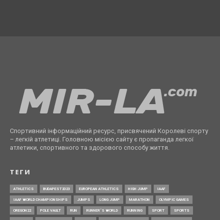
Спортивний інформаційний ресурс, присвячений Королеві спорту
– легкій атлетиці. Головною місією сайту є пропаганда легкої
атлетики, спортивного та здорового способу життя.
ТЕГИ
ATHLETICS
BUDAPEST2023
EUROPEAN ATHLETICS
HIGH JUMP
IAAF
IAAF WORLD CHAMPIONSHIPS
JUMPS
LONG JUMP
MARATHON
OLYMPIC GAMES
OREGON22
POLE VAULT
RUN
RUNNER’S WORLD
RUNNING
SPORT
SPORTS