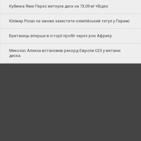
Кубинка Яіме Перес метнула диск на 73,09 м! +Відео
Юлімар Рохас не зможе захистити олімпійський титул у Парижі
Британець вперше в історії пробіг через усю Африку
Миколас Алекна встановив рекорд Європи U23 у метанні
диска