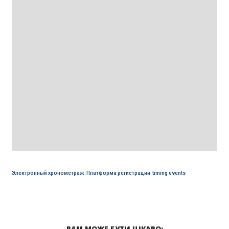
Электронный хронометраж
,
Платформа регистрации
,
timing events
ВАМ МОЖЕ БУТИ ЦІКАВО: