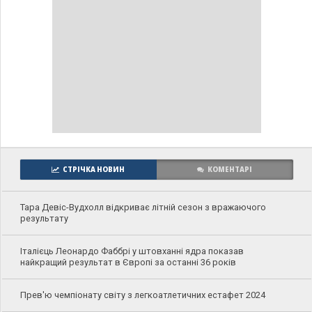
СТРІЧКА НОВИН
КОМЕНТАРІ
Тара Девіс-Вудхолл відкриває літній сезон з вражаючого
результату
Італієць Леонардо Фаббрі у штовханні ядра показав
найкращий результат в Європі за останні 36 років
Прев'ю чемпіонату світу з легкоатлетичних естафет 2024