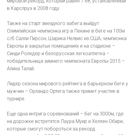
мировой рекорд, который равен 7.68, установленный
в Карслруэ в 2008 году.
Также на старт звездного забега выйдут
Олимпийская чемпионка игр в Пекине в беге на 100м
с/б Салли Пирсон, Шарика Нелвис из США, чемпионка
Европы в закрытых помещениях и на стадионе –
Синди Роледер и белорусская легкоатлетка –
победительница зимнего чемпионата Европы-2015 –
Алина Талай.
Лидер сезона мирового рейтинга в барьерном беге у
мужчин – Орландо Ортега также примет участие в
турнире.
Еще одна интрига соревнований – бег на 3000м, где
на дорожке встретятся Лаура Муир и Хеллен Обири,
которые смогут побороться за рекорд