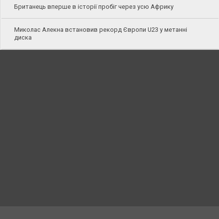
Британець вперше в історії пробіг через усю Африку
Миколас Алекна встановив рекорд Європи U23 у метанні
диска