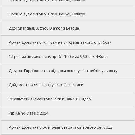
Прев'ю Діамантової ліги у Шанхаї/Сучжоу
2024 Shanghai/Suzhou Diamond League
Арман Дюплантіс: «Я і сам не очікував такого стрибка»
17-річний американець пробіг 100 м за 9,93 сек. +Відео
Джувон Гаррісон став лідером сезону зі стрибків у висоту
Дайджест новин зі світу легкої атлетики
Результати Діамантової ліги в Сямені +Відео
Kip Keino Classic 2024
Арман Дюплантіс розпочав сезон із світового рекорду