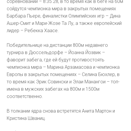
соревнований – 8:35.28, в то время как в беге на 60м
сойдутся чемпионка мира в закрытых помещениях
Барбара Пьере, финалистки Олимпийских игр – Дина
Ашер-Смит и Мари-Жозе Та Лу, а также европейский
лидер – Ребекка Хаасе.
Победительнице на дистанции 800м недавнего
турнира в Дюссельдорфе – Йоанна Йозвик –
фаворит забега, где ей будут противостоять
чемпионка мира – Марина Арзамасова и чемпионка
Европы в закрытых помещениях – Селина Бюхлер, в
то время как Эрик Совински и Элаи Манангои – топ-
имена в мужских забегах на 800м и 1500м
соответственно.
В толкании ядра снова встретятся Анита Мартон и
Кристина Шваниц.