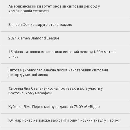
Американський квартет оновив світовий рекорд у
комбінованій естафеті
Еллісон Фелікс вдруге стала мамою
2024 Xiamen Diamond League
15-річна китаянка встановила світовий рекорд U20 у метані
списа
Литовець Миколас Алекна побив найстаріший світовий
рекорд у метані диска
12-річна Яна Степаненко, на протезах, взяла участь у
Бостонському марафоні
Кубинка Яіме Перес метнула диск на 73,09 м! +Відео
Юлімар Рохас не зможе захистити олімпійський титул у Парижі