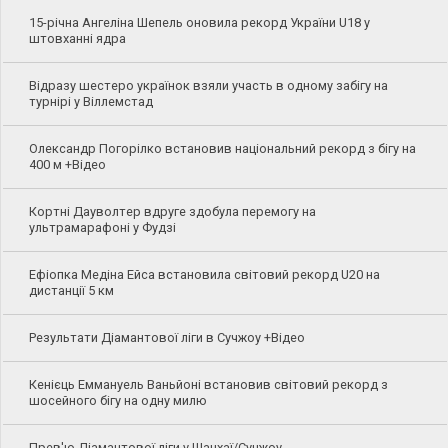
15-річна Ангеліна Шепель оновила рекорд України U18 у
штовханні ядра
Відразу шестеро українок взяли участь в одному забігу на
турнірі у Віллемстад
Олександр Погорілко встановив національний рекорд з бігу на
400 м +Відео
Кортні Дауволтер вдруге здобула перемогу на
ультрамарафоні у Фудзі
Ефіопка Медіна Ейса встановила світовий рекорд U20 на
дистанції 5 км
Результати Діамантової ліги в Сучжоу +Відео
Кенієць Еммануель Ваньйоні встановив світовий рекорд з
шосейного бігу на одну милю
Прев'ю Діамантової ліги у Шанхаї/Сучжоу