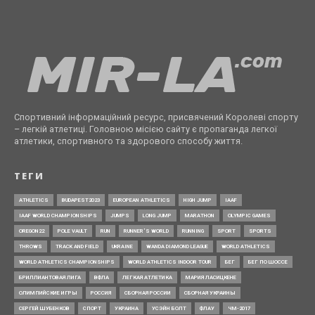
Спортивний інформаційний ресурс, присвячений Королеві спорту
– легкій атлетиці. Головною місією сайту є пропаганда легкої
атлетики, спортивного та здорового способу життя.
ТЕГИ
ATHLETICS
BUDAPEST2023
EUROPEAN ATHLETICS
HIGH JUMP
IAAF
IAAF WORLD CHAMPIONSHIPS
JUMPS
LONG JUMP
MARATHON
OLYMPIC GAMES
OREGON22
POLE VAULT
RUN
RUNNER’S WORLD
RUNNING
SPORT
SPORTS
THROWS
TRACK AND FIELD
UKRAINE
WANDA DIAMOND LEAGUE
WORLD ATHLETICS
WORLD ATHLETICS CHAMPIONSHIPS
WORLD ATHLETICS INDOOR TOUR
БЕГ
БЕГ ПО ШОССЕ
БРИЛЛИАНТОВАЯ ЛИГА
ВФЛА
ЛЕГКАЯ АТЛЕТИКА
МАРИЯ ЛАСИЦКЕНЕ
ОЛИМПИЙСКИЕ ИГРЫ
РОССИЯ
СБОРНАЯ РОССИИ
СБОРНАЯ УКРАИНЫ
СЕРГЕЙ ШУБЕНКОВ
СПОРТ
УКРАИНА
УСЭЙН БОЛТ
ФЛАУ
ЧМ-2017