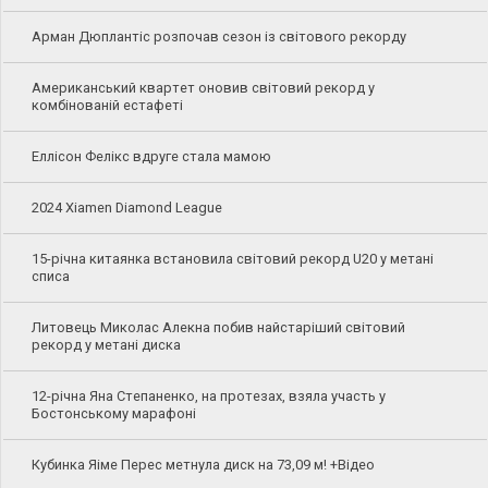
Арман Дюплантіс розпочав сезон із світового рекорду
Американський квартет оновив світовий рекорд у
комбінованій естафеті
Еллісон Фелікс вдруге стала мамою
2024 Xiamen Diamond League
15-річна китаянка встановила світовий рекорд U20 у метані
списа
Литовець Миколас Алекна побив найстаріший світовий
рекорд у метані диска
12-річна Яна Степаненко, на протезах, взяла участь у
Бостонському марафоні
Кубинка Яіме Перес метнула диск на 73,09 м! +Відео