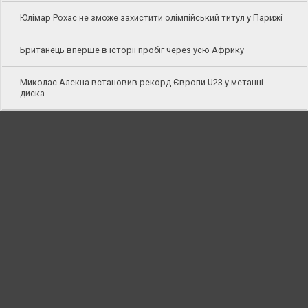
Юлімар Рохас не зможе захистити олімпійський титул у Парижі
Британець вперше в історії пробіг через усю Африку
Миколас Алекна встановив рекорд Європи U23 у метанні
диска