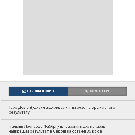
СТРІЧКА НОВИН
КОМЕНТАРІ
Тара Девіс-Вудхолл відкриває літній сезон з вражаючого
результату
Італієць Леонардо Фаббрі у штовханні ядра показав
найкращий результат в Європі за останні 36 років