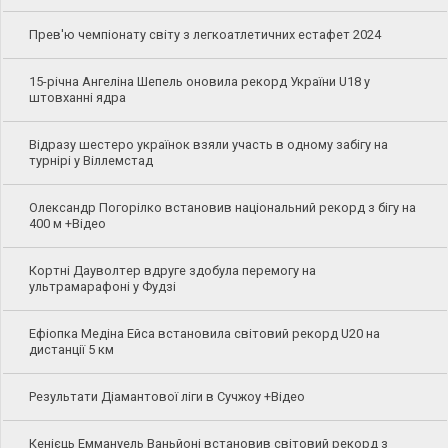
Прев'ю чемпіонату світу з легкоатлетичних естафет 2024
15-річна Ангеліна Шепель оновила рекорд України U18 у
штовханні ядра
Відразу шестеро українок взяли участь в одному забігу на
турнірі у Віллемстад
Олександр Погорілко встановив національний рекорд з бігу на
400 м +Відео
Кортні Дауволтер вдруге здобула перемогу на
ультрамарафоні у Фудзі
Ефіопка Медіна Ейса встановила світовий рекорд U20 на
дистанції 5 км
Результати Діамантової ліги в Сучжоу +Відео
Кенієць Еммануель Ваньйоні встановив світовий рекорд з