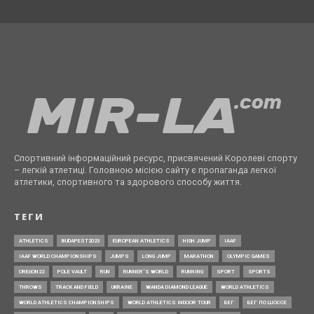
Спортивний інформаційний ресурс, присвячений Королеві спорту
– легкій атлетиці. Головною місією сайту є пропаганда легкої
атлетики, спортивного та здорового способу життя.
ТЕГИ
ATHLETICS
BUDAPEST2023
EUROPEAN ATHLETICS
HIGH JUMP
IAAF
IAAF WORLD CHAMPIONSHIPS
JUMPS
LONG JUMP
MARATHON
OLYMPIC GAMES
OREGON22
POLE VAULT
RUN
RUNNER’S WORLD
RUNNING
SPORT
SPORTS
THROWS
TRACK AND FIELD
UKRAINE
WANDA DIAMOND LEAGUE
WORLD ATHLETICS
WORLD ATHLETICS CHAMPIONSHIPS
WORLD ATHLETICS INDOOR TOUR
БЕГ
БЕГ ПО ШОССЕ