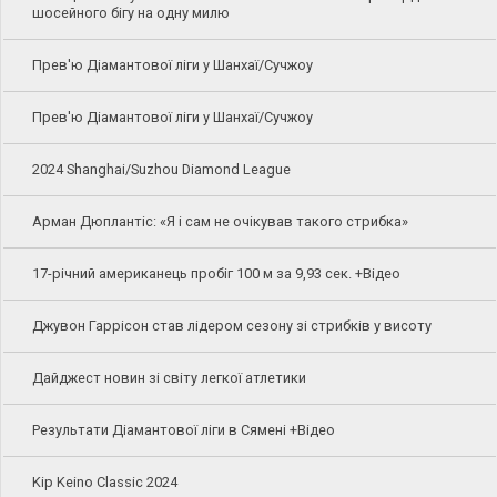
шосейного бігу на одну милю
Прев'ю Діамантової ліги у Шанхаї/Сучжоу
Прев'ю Діамантової ліги у Шанхаї/Сучжоу
2024 Shanghai/Suzhou Diamond League
Арман Дюплантіс: «Я і сам не очікував такого стрибка»
17-річний американець пробіг 100 м за 9,93 сек. +Відео
Джувон Гаррісон став лідером сезону зі стрибків у висоту
Дайджест новин зі світу легкої атлетики
Результати Діамантової ліги в Сямені +Відео
Kip Keino Classic 2024