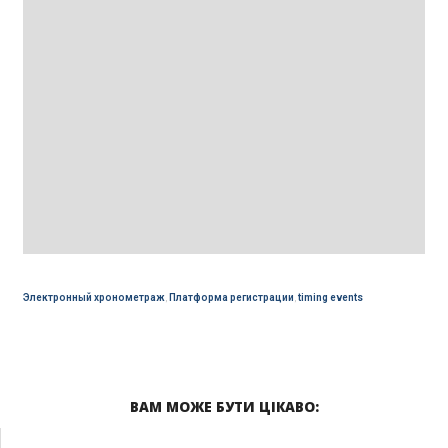
Электронный хронометраж
,
Платформа регистрации
,
timing events
ВАМ МОЖЕ БУТИ ЦІКАВО: