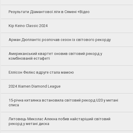
Результати Діамантової ліги в Сямені +Відео
Kip Keino Classic 2024
Арман Дюплантіс розпочав сезон із світового рекорду
Американський квартет оновив світовий рекорд у
комбінованій естафеті
Еллісон Фелікс вдруге стала мамою
2024 Xiamen Diamond League
15-річна китаянка встановила світовий рекорд U20 у метані
списа
Литовець Миколас Алекна побив найстаріший світовий
рекорд у метані диска