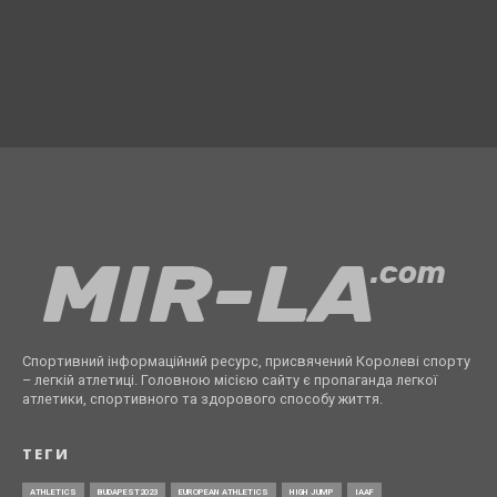
Спортивний інформаційний ресурс, присвячений Королеві спорту
– легкій атлетиці. Головною місією сайту є пропаганда легкої
атлетики, спортивного та здорового способу життя.
ТЕГИ
ATHLETICS
BUDAPEST2023
EUROPEAN ATHLETICS
HIGH JUMP
IAAF