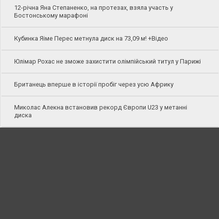
12-річна Яна Степаненко, на протезах, взяла участь у
Бостонському марафоні
Кубинка Яіме Перес метнула диск на 73,09 м! +Відео
Юлімар Рохас не зможе захистити олімпійський титул у Парижі
Британець вперше в історії пробіг через усю Африку
Миколас Алекна встановив рекорд Європи U23 у метанні
диска