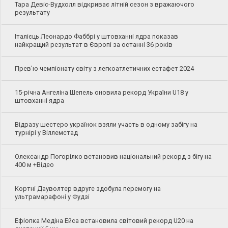
Тара Девіс-Вудхолл відкриває літній сезон з вражаючого
результату
Італієць Леонардо Фаббрі у штовханні ядра показав
найкращий результат в Європі за останні 36 років
Прев'ю чемпіонату світу з легкоатлетичних естафет 2024
15-річна Ангеліна Шепель оновила рекорд України U18 у
штовханні ядра
Відразу шестеро українок взяли участь в одному забігу на
турнірі у Віллемстад
Олександр Погорілко встановив національний рекорд з бігу на
400 м +Відео
Кортні Дауволтер вдруге здобула перемогу на
ультрамарафоні у Фудзі
Ефіопка Медіна Ейса встановила світовий рекорд U20 на