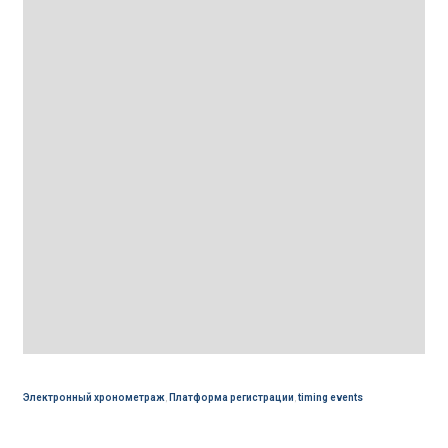
Электронный хронометраж
,
Платформа регистрации
,
timing events