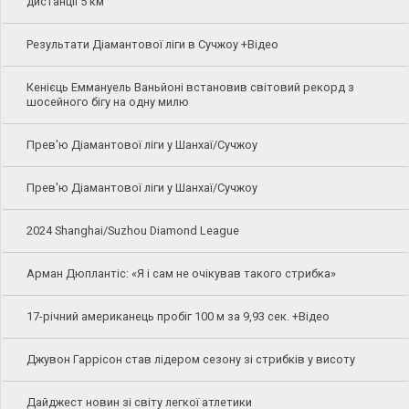
дистанції 5 км
Результати Діамантової ліги в Сучжоу +Відео
Кенієць Еммануель Ваньйоні встановив світовий рекорд з
шосейного бігу на одну милю
Прев'ю Діамантової ліги у Шанхаї/Сучжоу
Прев'ю Діамантової ліги у Шанхаї/Сучжоу
2024 Shanghai/Suzhou Diamond League
Арман Дюплантіс: «Я і сам не очікував такого стрибка»
17-річний американець пробіг 100 м за 9,93 сек. +Відео
Джувон Гаррісон став лідером сезону зі стрибків у висоту
Дайджест новин зі світу легкої атлетики