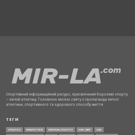
Спортивний інформаційний ресурс, присвячений Королеві спорту
– легкій атлетиці. Головною місією сайту є пропаганда легкої
атлетики, спортивного та здорового способу життя.
ТЕГИ
ATHLETICS
BUDAPEST2023
EUROPEAN ATHLETICS
HIGH JUMP
IAAF