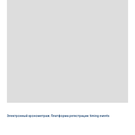
Электронный хронометраж
,
Платформа регистрации
,
timing events