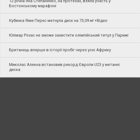
12-річна Яна Степаненко, на протезах, взяла участь у
Бостонському марафоні
Кубинка Яіме Перес метнула диск на 73,09 м! +Відео
Юлімар Рохас не зможе захистити олімпійський титул у Парижі
Британець вперше в історії пробіг через усю Африку
Миколас Алекна встановив рекорд Європи U23 у метанні
диска