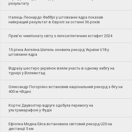
результату
Італієць Леонардо Фаббрі у штовханні ядра показав
найкращий результат в Європі за останні 36 років
Прев'ю чемпіонату світу з легкоатлетичних естафет 2024
15-річна Ангеліна Шепель оновила рекорд України U18 у
штовханні ядра
Відразу шестеро українок взяли участь в одному забігу на
турнірі у Віллемстад
Олександр Погорілко встановив національний рекорд з бігу на
400 м +Відео
Кортні Дауволтер вдруге здобула перемогу на
ультрамарафоні у Фудзі
Ефіопка Медіна Ейса встановила світовий рекорд U20 на
дистанції 5 км