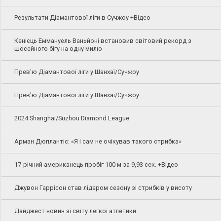
Результати Діамантової ліги в Сучжоу +Відео
Кенієць Еммануель Ваньйоні встановив світовий рекорд з
шосейного бігу на одну милю
Прев'ю Діамантової ліги у Шанхаї/Сучжоу
Прев'ю Діамантової ліги у Шанхаї/Сучжоу
2024 Shanghai/Suzhou Diamond League
Арман Дюплантіс: «Я і сам не очікував такого стрибка»
17-річний американець пробіг 100 м за 9,93 сек. +Відео
Джувон Гаррісон став лідером сезону зі стрибків у висоту
Дайджест новин зі світу легкої атлетики