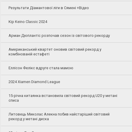
Результати Діамантової ліги в Сямені +Відео
Kip Keino Classic 2024
Арман Дюплантіс розпочав сезон із світового рекорду
Американський квартет оновив світовий рекорд у
комбінованій естафеті
Еллісон Фелікс вдруге стала мамою
2024 Xiamen Diamond League
15-річна китаянка встановила світовий рекорд U20 у метані
списа
Литовець Миколас Алекна побив найстаріший світовий
рекорд у метані диска