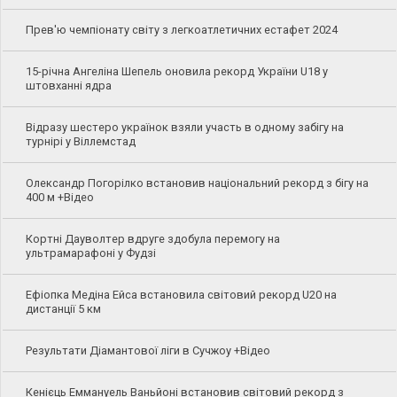
Прев'ю чемпіонату світу з легкоатлетичних естафет 2024
15-річна Ангеліна Шепель оновила рекорд України U18 у
штовханні ядра
Відразу шестеро українок взяли участь в одному забігу на
турнірі у Віллемстад
Олександр Погорілко встановив національний рекорд з бігу на
400 м +Відео
Кортні Дауволтер вдруге здобула перемогу на
ультрамарафоні у Фудзі
Ефіопка Медіна Ейса встановила світовий рекорд U20 на
дистанції 5 км
Результати Діамантової ліги в Сучжоу +Відео
Кенієць Еммануель Ваньйоні встановив світовий рекорд з