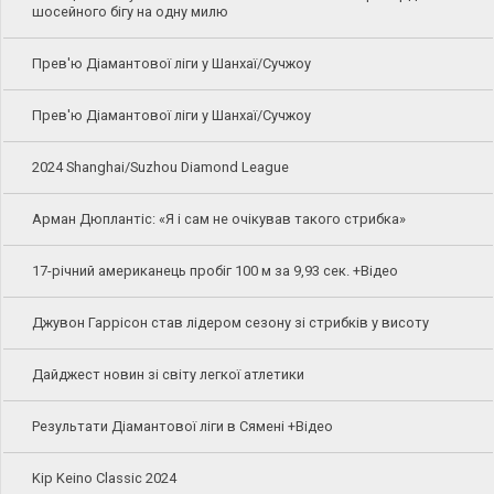
шосейного бігу на одну милю
Прев'ю Діамантової ліги у Шанхаї/Сучжоу
Прев'ю Діамантової ліги у Шанхаї/Сучжоу
2024 Shanghai/Suzhou Diamond League
Арман Дюплантіс: «Я і сам не очікував такого стрибка»
17-річний американець пробіг 100 м за 9,93 сек. +Відео
Джувон Гаррісон став лідером сезону зі стрибків у висоту
Дайджест новин зі світу легкої атлетики
Результати Діамантової ліги в Сямені +Відео
Kip Keino Classic 2024