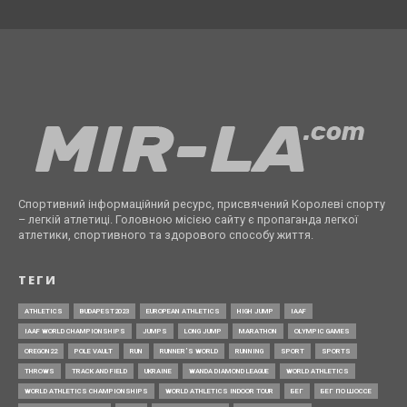
Спортивний інформаційний ресурс, присвячений Королеві спорту
– легкій атлетиці. Головною місією сайту є пропаганда легкої
атлетики, спортивного та здорового способу життя.
ТЕГИ
ATHLETICS
BUDAPEST2023
EUROPEAN ATHLETICS
HIGH JUMP
IAAF
IAAF WORLD CHAMPIONSHIPS
JUMPS
LONG JUMP
MARATHON
OLYMPIC GAMES
OREGON22
POLE VAULT
RUN
RUNNER’S WORLD
RUNNING
SPORT
SPORTS
THROWS
TRACK AND FIELD
UKRAINE
WANDA DIAMOND LEAGUE
WORLD ATHLETICS
WORLD ATHLETICS CHAMPIONSHIPS
WORLD ATHLETICS INDOOR TOUR
БЕГ
БЕГ ПО ШОССЕ