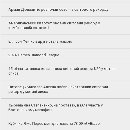
Арман Дюплантіс розпочав сезон із світового рекорду
Американський квартет оновив світовий рекорд у
комбінованій естафеті
Еллісон Фелікс вдруге стала мамою
2024 Xiamen Diamond League
15-річна китаянка встановила світовий рекорд U20 у метані
списа
Литовець Миколас Алекна побив найстаріший світовий
рекорд у метані диска
12-річна Яна Степаненко, на протезах, взяла участь у
Бостонському марафоні
Кубинка Яіме Перес метнула диск на 73,09 м! +Відео