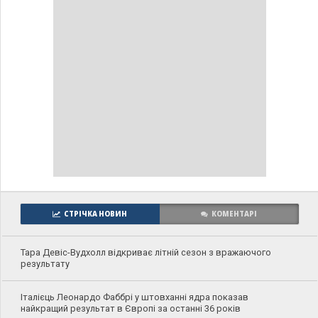
СТРІЧКА НОВИН
КОМЕНТАРІ
Тара Девіс-Вудхолл відкриває літній сезон з вражаючого
результату
Італієць Леонардо Фаббрі у штовханні ядра показав
найкращий результат в Європі за останні 36 років