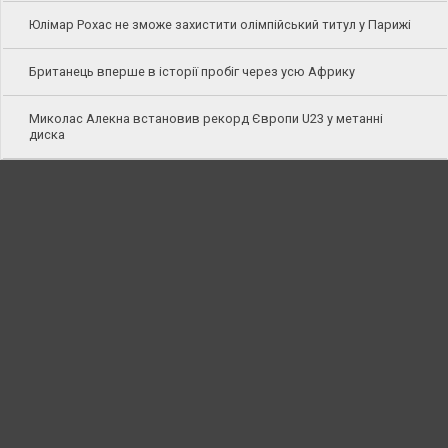
Юлімар Рохас не зможе захистити олімпійський титул у Парижі
Британець вперше в історії пробіг через усю Африку
Миколас Алекна встановив рекорд Європи U23 у метанні
диска