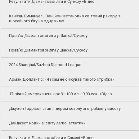
Результати Діамантової ліги в Сучжоу +Відео
Кенієць Еммануель Ваньйоні встановив світовий рекорд з
шосейного бігу на одну милю
Прев'ю Діамантової ліги у Шанхаї/Сучжоу
Прев'ю Діамантової ліги у Шанхаї/Сучжоу
2024 Shanghai/Suzhou Diamond League
Арман Дюплантіс: «Я і сам не очікував такого стрибка»
17-річний американець пробіг 100 м за 9,93 сек. +Відео
Джувон Гаррісон став лідером сезону зі стрибків у висоту
Дайджест новин зі світу легкої атлетики
Результати Діамантової ліги в Сямені +Відео