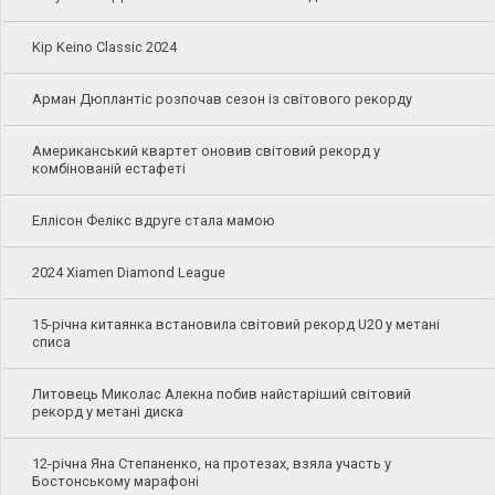
Kip Keino Classic 2024
Арман Дюплантіс розпочав сезон із світового рекорду
Американський квартет оновив світовий рекорд у
комбінованій естафеті
Еллісон Фелікс вдруге стала мамою
2024 Xiamen Diamond League
15-річна китаянка встановила світовий рекорд U20 у метані
списа
Литовець Миколас Алекна побив найстаріший світовий
рекорд у метані диска
12-річна Яна Степаненко, на протезах, взяла участь у
Бостонському марафоні