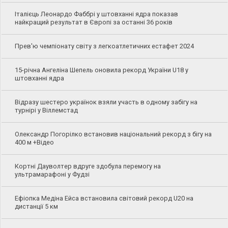
Італієць Леонардо Фаббрі у штовханні ядра показав
найкращий результат в Європі за останні 36 років
Прев'ю чемпіонату світу з легкоатлетичних естафет 2024
15-річна Ангеліна Шепель оновила рекорд України U18 у
штовханні ядра
Відразу шестеро українок взяли участь в одному забігу на
турнірі у Віллемстад
Олександр Погорілко встановив національний рекорд з бігу на
400 м +Відео
Кортні Дауволтер вдруге здобула перемогу на
ультрамарафоні у Фудзі
Ефіопка Медіна Ейса встановила світовий рекорд U20 на
дистанції 5 км