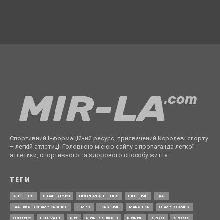
Спортивний інформаційний ресурс, присвячений Королеві спорту
– легкій атлетиці. Головною місією сайту є пропаганда легкої
атлетики, спортивного та здорового способу життя.
ТЕГИ
ATHLETICS
BUDAPEST2023
EUROPEAN ATHLETICS
HIGH JUMP
IAAF
IAAF WORLD CHAMPIONSHIPS
JUMPS
LONG JUMP
MARATHON
OLYMPIC GAMES
OREGON22
POLE VAULT
RUN
RUNNER’S WORLD
RUNNING
SPORT
SPORTS