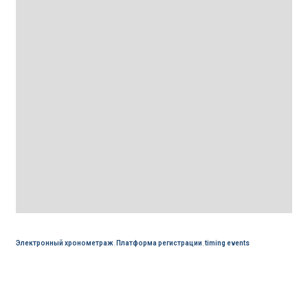
Электронный хронометраж
,
Платформа регистрации
,
timing events