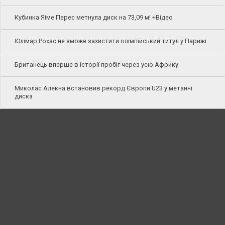
Кубинка Яіме Перес метнула диск на 73,09 м! +Відео
Юлімар Рохас не зможе захистити олімпійський титул у Парижі
Британець вперше в історії пробіг через усю Африку
Миколас Алекна встановив рекорд Європи U23 у метанні
диска